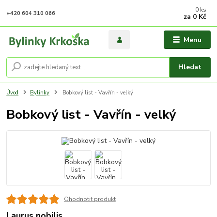
0
ks
+420 604 310 066
za
0 Kč
Menu
Hledat
Úvod
Bylinky
Bobkový list - Vavřín - velký
Bobkový list - Vavřín - velký
Ohodnotit produkt
Laurus nobilis