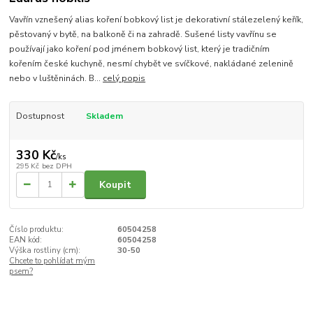
Vavřín vznešený alias koření bobkový list je dekorativní stálezelený keřík,
pěstovaný v bytě, na balkoně či na zahradě. Sušené listy vavřínu se
používají jako koření pod jménem bobkový list, který je tradičním
kořením české kuchyně, nesmí chybět ve svíčkové, nakládané zelenině
nebo v luštěninách. B...
celý popis
Dostupnost
Skladem
330 Kč
/
ks
295 Kč
bez DPH
Koupit
Číslo produktu:
60504258
EAN kód:
60504258
Výška rostliny (cm):
30-50
Chcete to pohlídat mým
psem?