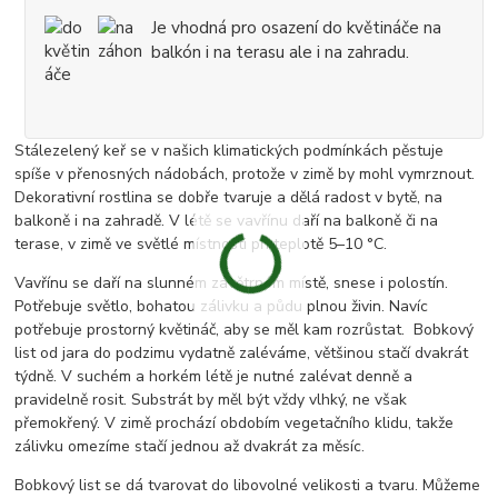
Je vhodná pro osazení do květináče na
balkón i na terasu ale i na zahradu.
Stálezelený keř se v našich klimatických podmínkách pěstuje
spíše v přenosných nádobách, protože v zimě by mohl vymrznout.
Dekorativní rostlina se dobře tvaruje a dělá radost v bytě, na
balkoně i na zahradě. V létě se vavřínu daří na balkoně či na
terase, v zimě ve světlé místnosti při teplotě 5–10 °C.
Vavřínu se daří na slunném závětrném místě, snese i polostín.
Potřebuje světlo, bohatou zálivku a půdu plnou živin. Navíc
potřebuje prostorný květináč, aby se měl kam rozrůstat. Bobkový
list od jara do podzimu vydatně zaléváme, většinou stačí dvakrát
týdně. V suchém a horkém létě je nutné zalévat denně a
pravidelně rosit. Substrát by měl být vždy vlhký, ne však
přemokřený. V zimě prochází obdobím vegetačního klidu, takže
zálivku omezíme stačí jednou až dvakrát za měsíc.
Bobkový list se dá tvarovat do libovolné velikosti a tvaru. Můžeme