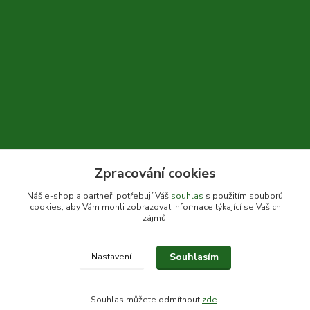
Zpracování cookies
+420 604 310 066
Náš e-shop a partneři potřebují Váš
souhlas
s použitím souborů
cookies, aby Vám mohli zobrazovat informace týkající se Vašich
info@bylinkykrkoska.cz
zájmů.
Souhlasím
Nastavení
© Bylinky Krkoška 2020-2026
Souhlas můžete odmítnout
zde
.
Vytvořeno na
Eshop-rychle.cz