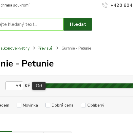
+420 604
chrana soukromí
Hledat
alkonové květiny
Převislé
Surfinie - Petunie
inie - Petunie
Kč
Od
adem
Novinka
Dobrá cena
Oblíbený