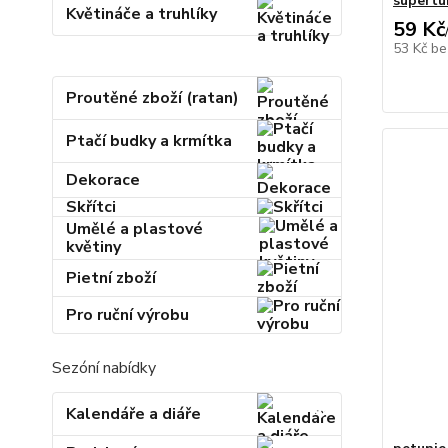
supertu
Květináče a truhlíky
59 Kč
53 Kč
be
Proutěné zboží (ratan)
Ptačí budky a krmítka
Dekorace
Skřítci
Umělé a plastové
květiny
Pietní zboží
Pro ruční výrobu
Sezóní nabídky
Kalendáře a diáře