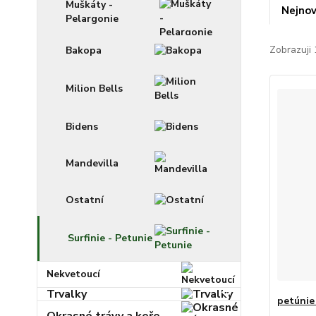
Muškáty -
Nejnov
Pelargonie
Zobrazuji 
Bakopa
Milion Bells
Bidens
Mandevilla
Ostatní
Surfinie - Petunie
Nekvetoucí
Trvalky
petúnie