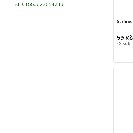
id=61553827014243
Surfini
59 Kč
49 Kč
be