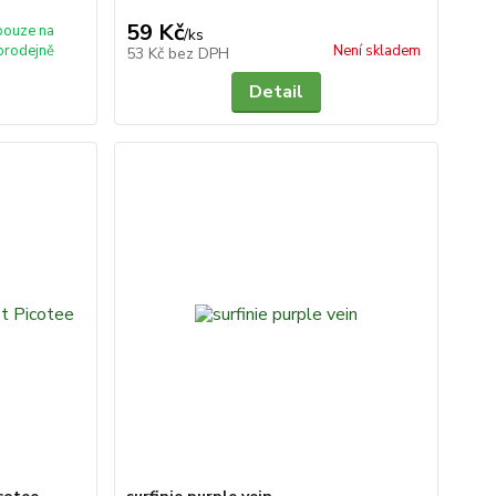
59 Kč
pouze na
/
ks
prodejně
Není skladem
53 Kč
bez DPH
Detail