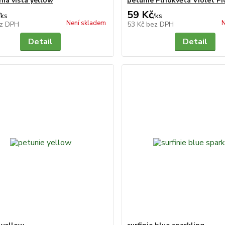
nia vista yellow
petúnie Plnokvětá Violet Pi
59 Kč
/
ks
/
ks
Není skladem
N
z DPH
53 Kč
bez DPH
Detail
Detail