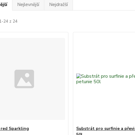
ější
Nejlevnější
Nejdražší
1-24 z 24
 red Sparkling
Substrát pro surfinie a přev
50l