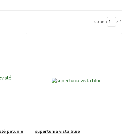
strana
z 1
islé petunie
supertunia vista blue