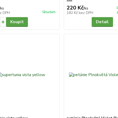
220 Kč
/
ks
/
ks
Skladem
z DPH
182 Kč
bez DPH
Koupit
Detail