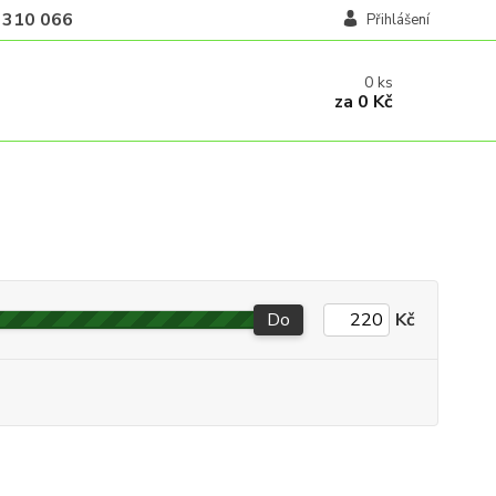
 310 066
Přihlášení
0
ks
za
0 Kč
Do
Kč