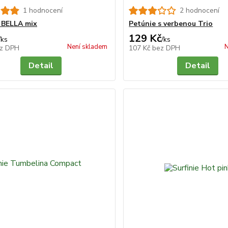
1 hodnocení
2 hodnocení
 BELLA mix
Petúnie s verbenou Trio
129 Kč
/
ks
/
ks
Není skladem
N
z DPH
107 Kč
bez DPH
Detail
Detail