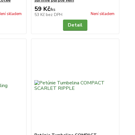
cotee
surfinie purple vein
59 Kč
/
ks
ení skladem
Není skladem
53 Kč
bez DPH
Detail