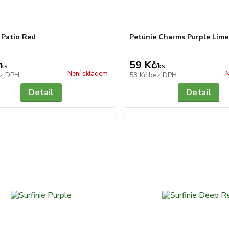
e Patio Red
Petúnie Charms Purple Lime
59 Kč
/
ks
/
ks
Není skladem
N
z DPH
53 Kč
bez DPH
Detail
Detail