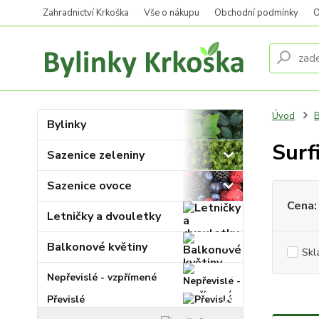
Zahradnictví Krkoška
Vše o nákupu
Obchodní podmínky
O
Úvod
B
Bylinky
Surf
Sazenice zeleniny
Sazenice ovoce
Cena:
Letničky a dvouletky
Balkonové květiny
Skl
Nepřevislé - vzpřímené
Převislé