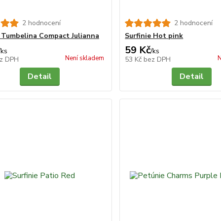
2 hodnocení
2 hodnocení
 Tumbelina Compact Julianna
Surfinie Hot pink
59 Kč
/
ks
/
ks
Není skladem
N
z DPH
53 Kč
bez DPH
Detail
Detail