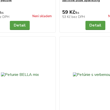
 yellow
surfinie blue sparkling
59 Kč
/
ks
/
ks
Není skladem
N
z DPH
53 Kč
bez DPH
Detail
Detail