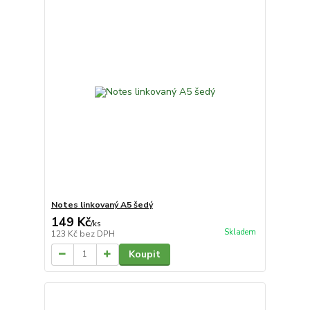
Notes linkovaný A5 šedý
149 Kč
/
ks
Skladem
123 Kč
bez DPH
Koupit