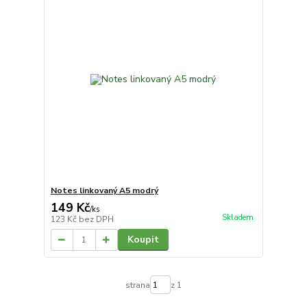
Notes linkovaný A5 modrý
149 Kč
/
ks
Skladem
123 Kč
bez DPH
Koupit
strana
z 1