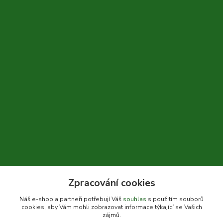
Zpracování cookies
+420 604 310 066
Náš e-shop a partneři potřebují Váš
souhlas
s použitím souborů
cookies, aby Vám mohli zobrazovat informace týkající se Vašich
info@bylinkykrkoska.cz
zájmů.