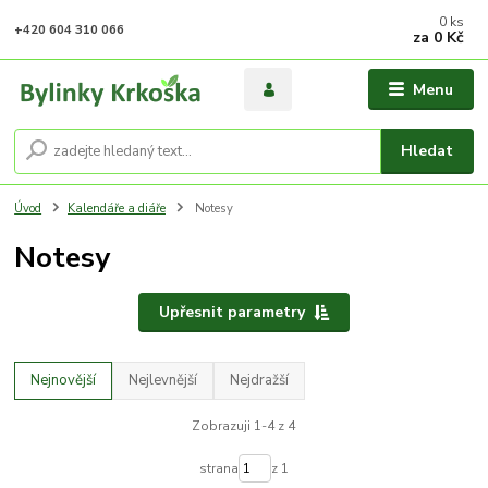
0
ks
+420 604 310 066
za
0 Kč
Menu
Hledat
Úvod
Kalendáře a diáře
Notesy
Notesy
Upřesnit parametry
Nejnovější
Nejlevnější
Nejdražší
Zobrazuji 1-4 z 4
strana
z 1