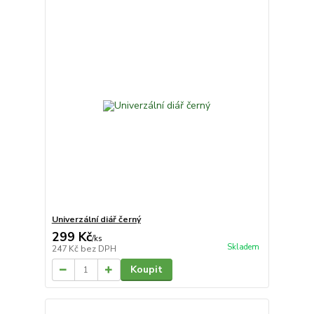
Univerzální diář černý
299 Kč
/
ks
Skladem
247 Kč
bez DPH
Koupit