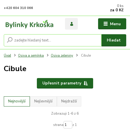
0
ks
+420 604 310 066
za
0 Kč
Menu
Hledat
Úvod
Osiva a semínka
Osiva zeleniny
Cibule
Cibule
Upřesnit parametry
Nejnovější
Nejlevnější
Nejdražší
Zobrazuji 1-6 z 6
strana
z 1