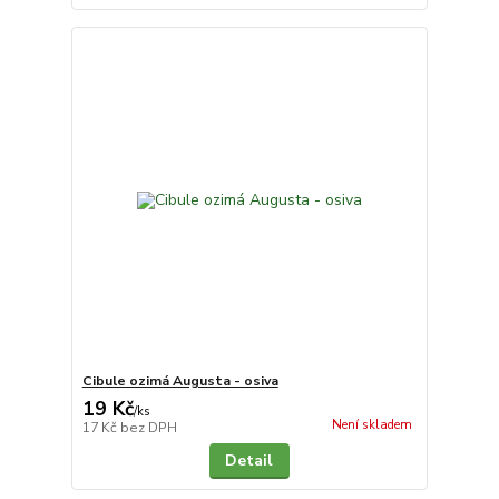
Cibule ozimá Augusta - osiva
19 Kč
/
ks
Není skladem
17 Kč
bez DPH
Detail