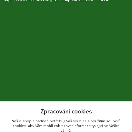
https://www.facebook.com/profile.php?id=61553827014243
Zpracování cookies
+420 604 310 066
Náš e-shop a partneři potřebují Váš
souhlas
s použitím souborů
cookies, aby Vám mohli zobrazovat informace týkající se Vašich
info@bylinkykrkoska.cz
zájmů.