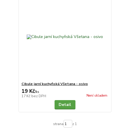
Cibule jarní kuchyňská Všetana - osivo
19 Kč
/
ks
Není skladem
17 Kč
bez DPH
Detail
strana
z 1