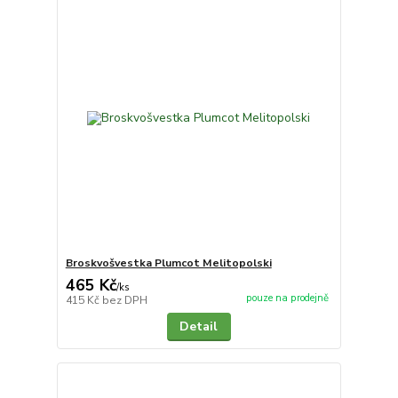
Broskvošvestka Plumcot Melitopolski
465 Kč
/
ks
pouze na prodejně
415 Kč
bez DPH
Detail