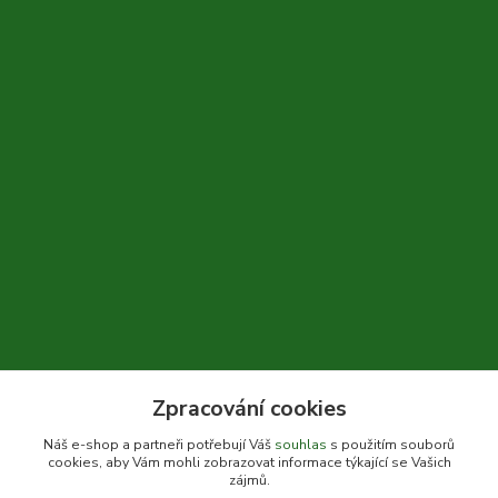
Zpracování cookies
+420 604 310 066
Náš e-shop a partneři potřebují Váš
souhlas
s použitím souborů
cookies, aby Vám mohli zobrazovat informace týkající se Vašich
info@bylinkykrkoska.cz
zájmů.