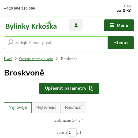
0
ks
+420 604 310 066
za
0 Kč
Menu
Hledat
Úvod
Ovocné stromy a keře
Broskvoně
Broskvoně
Upřesnit parametry
Nejnovější
Nejlevnější
Nejdražší
Zobrazuji 1-4 z 4
strana
z 1