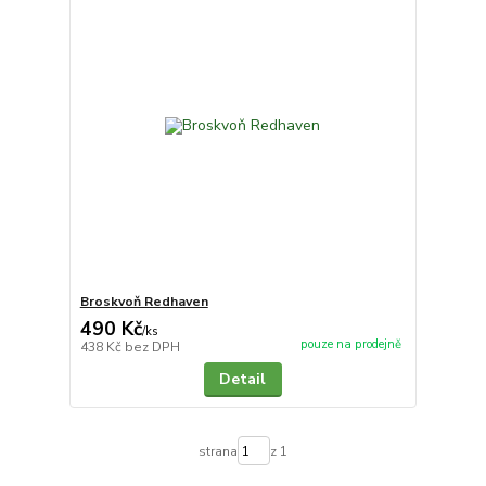
Broskvoň Redhaven
490 Kč
/
ks
pouze na prodejně
438 Kč
bez DPH
Detail
strana
z 1