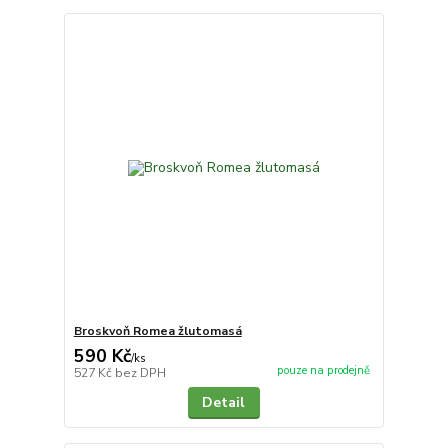
Broskvoň Romea žlutomasá
590 Kč
/
ks
pouze na prodejně
527 Kč
bez DPH
Detail