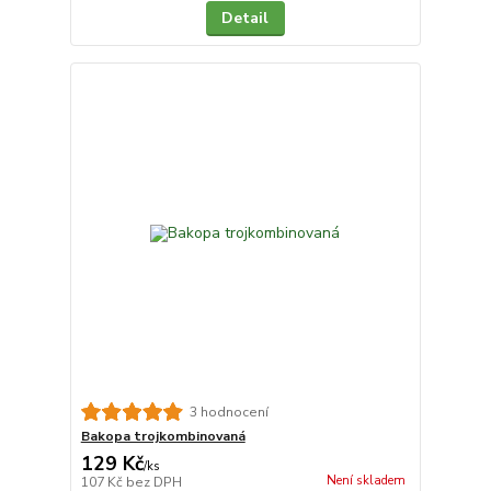
Detail
3 hodnocení
Bakopa trojkombinovaná
129 Kč
/
ks
Není skladem
107 Kč
bez DPH