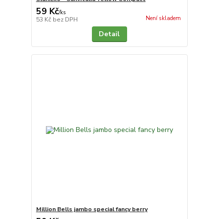
59 Kč
/
ks
Není skladem
53 Kč
bez DPH
Detail
Million Bells jambo special fancy berry