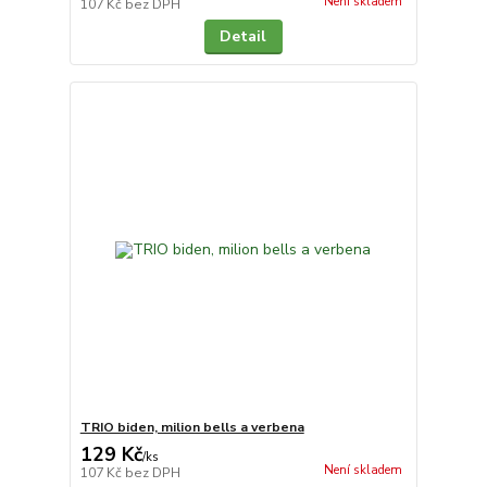
Není skladem
107 Kč
bez DPH
Detail
TRIO biden, milion bells a verbena
129 Kč
/
ks
Není skladem
107 Kč
bez DPH