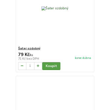
Šater ozdobný
79 Kč
/
ks
konec dubna
71 Kč
bez DPH
Koupit