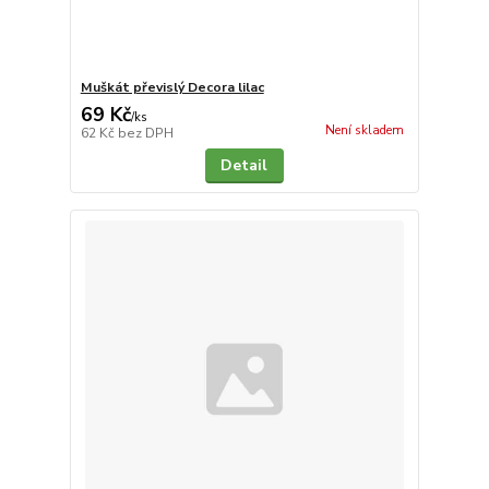
Muškát převislý Decora lilac
69 Kč
/
ks
Není skladem
62 Kč
bez DPH
Detail