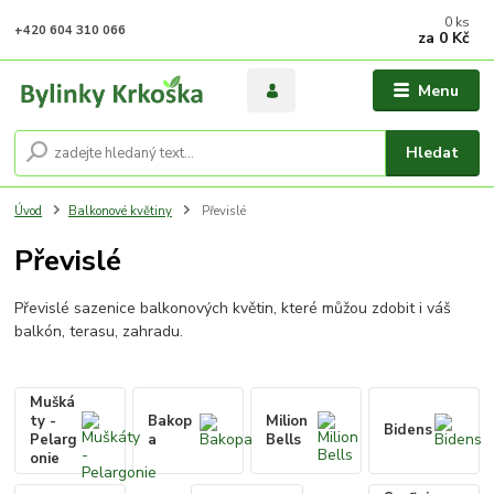
0
ks
+420 604 310 066
za
0 Kč
Menu
Hledat
Úvod
Balkonové květiny
Převislé
Převislé
Převislé sazenice balkonových květin, které můžou zdobit i váš
balkón, terasu, zahradu.
Mušká
ty -
Bakop
Milion
Bidens
Pelarg
a
Bells
onie