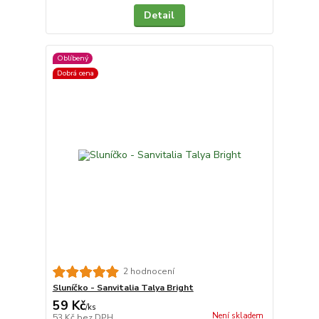
Detail
Oblíbený
Dobrá cena
2 hodnocení
Sluníčko - Sanvitalia Talya Bright
59 Kč
/
ks
Není skladem
53 Kč
bez DPH