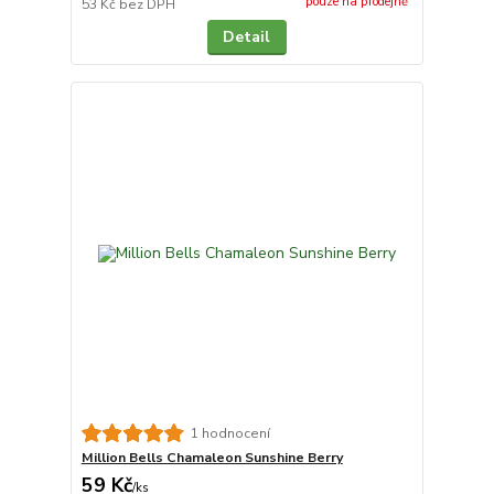
pouze na prodejně
53 Kč
bez DPH
Detail
1 hodnocení
Million Bells Chamaleon Sunshine Berry
59 Kč
/
ks