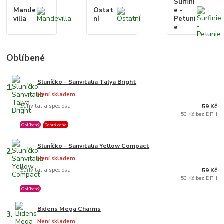
Surfini
Mande
Ostat
e -
villa
ní
Petuni
e
Oblíbené
Sluníčko - Sanvitalia Talya Bright
1.
Není skladem
Sanvitalia speciosa
59 Kč
53 Kč bez DPH
Oblíbený
Dobrá cena
Sluníčko - Sanvitalia Yellow Compact
2.
Není skladem
Sanvitalia speciosa
59 Kč
53 Kč bez DPH
Oblíbený
Bidens Mega Charms
3.
Není skladem