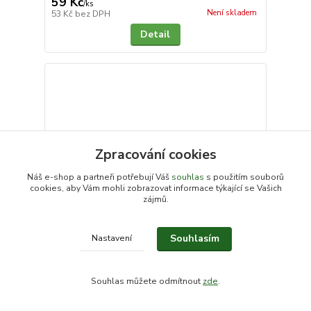
59 Kč
/
ks
Není skladem
53 Kč
bez DPH
Detail
Zpracování cookies
Náš e-shop a partneři potřebují Váš
souhlas
s použitím souborů
cookies, aby Vám mohli zobrazovat informace týkající se Vašich
zájmů.
Souhlasím
Nastavení
Souhlas můžete odmítnout
zde
.
Bidens Golden Empire
59 Kč
/
ks