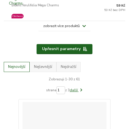
Bidens ferulifolia Mega Charms
59 Kč
53 Kč bez DPH
Oblíbený
zobrazit více produktů
Upřesnit parametry
Nejnovější
Nejlevnější
Nejdražší
Zobrazuji 1-30 z 61
strana
z 3
další