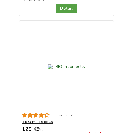
Detail
3 hodnocení
TRIO milion bells
129 Kč
/
ks