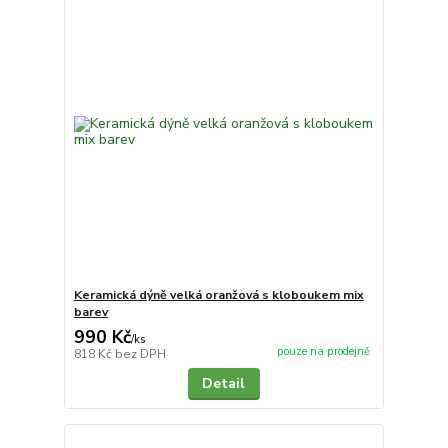
Keramická dýně velká oranžová s kloboukem mix
barev
990 Kč
/
ks
pouze na prodejně
818 Kč
bez DPH
Detail