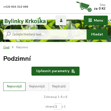
0
ks
+420 604 310 066
za
0 Kč
Menu
Hledat
Úvod
Podzimní
Podzimní
Upřesnit parametry
Nejnovější
Nejlevnější
Nejdražší
Zobrazuji 1-6 z 6
strana
z 1