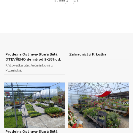
strana
z 1
Prodejna Ostrava-Stará Bělá.
Zahradnictví Krkoška
OTEVŘENO denně od 9-18 hod.
Křižovatka ulic Ječmínková x
Plzeňská.
Prodejna Ostrava-Stará Bělá,