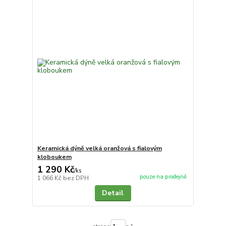
Keramická dýně velká oranžová s fialovým
kloboukem
1 290 Kč
/
ks
pouze na prodejně
1 066 Kč
bez DPH
Detail