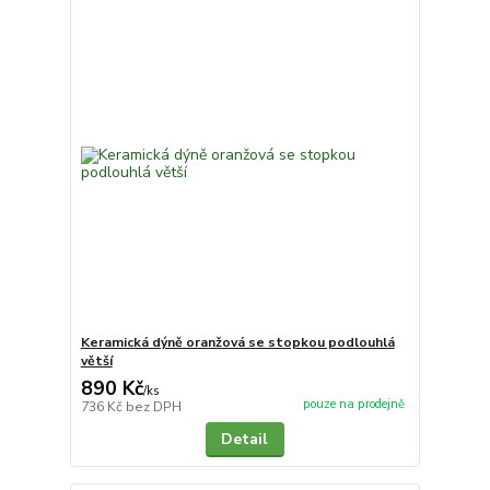
Keramická dýně oranžová se stopkou podlouhlá
větší
890 Kč
/
ks
pouze na prodejně
736 Kč
bez DPH
Detail