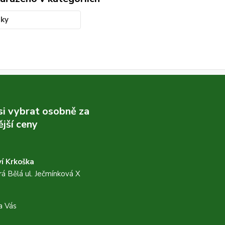
nky
 si vybrat osobně za
jší ceny
í Krkoška
á Bělá ul. Ječmínková X
a Vás