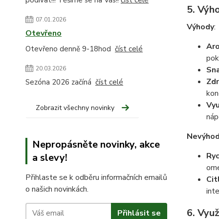
podívat!!! Těšíme se na Vás!!
číst celé
5. Výh
07.01.2026
Výhody
:
Otevřeno
Aro
Otevřeno denně 9-18hod
číst celé
pok
20.03.2026
Sna
Zdr
Sezóna 2026 začíná
číst celé
kon
Vyu
Zobrazit všechny novinky
náp
Nevýho
Nepropásněte novinky, akce
Ryc
a slevy!
ome
Přihlaste se k odběru informačních emailů
Cit
o našich novinkách.
int
6. Využ
Přihlásit se