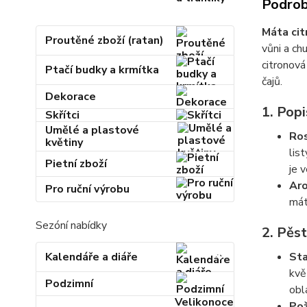
Podrob
Máta cit
Proutěné zboží (ratan)
vůni a chu
citronová
Ptačí budky a krmítka
čajů.
Dekorace
1. Popi
Skřítci
Umělé a plastové
Ros
květiny
lis
Pietní zboží
je 
Aro
Pro ruční výrobu
mát
Sezóní nabídky
2. Pěs
Kalendáře a diáře
Sta
kvě
Podzimní
obl
Velikonoce
Pož