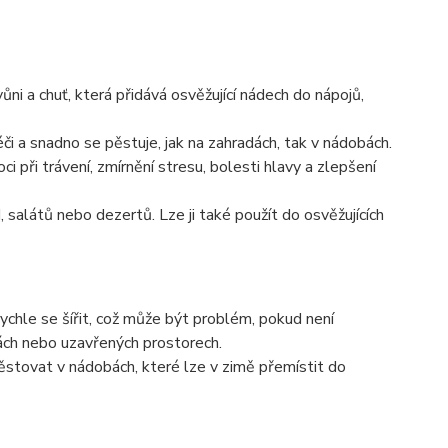
ůni a chuť, která přidává osvěžující nádech do nápojů,
éči a snadno se pěstuje, jak na zahradách, tak v nádobách.
i při trávení, zmírnění stresu, bolesti hlavy a zlepšení
d, salátů nebo dezertů. Lze ji také použít do osvěžujících
rychle se šířit, což může být problém, pokud není
ách nebo uzavřených prostorech.
 pěstovat v nádobách, které lze v zimě přemístit do