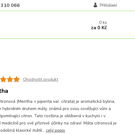
 310 066
Přihlášení
0
ks
za
0 Kč
Ohodnotit produkt
tha
tronová (Mentha × piperita var. citrata) je aromatická bylina,
je hybridním druhem máty, známá pro svou osvěžující vůni a
ipomínající citron. Tato rostlina je oblíbená v kuchyni i v
í medicíně pro své příznivé účinky na zdraví. Máta citronová je
podobná klasické mátě...
celý popis