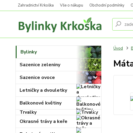
Zahradnictví Krkoška
Vše o nákupu
Obchodní podmínky
O
Úvod
B
Bylinky
Máta
Sazenice zeleniny
Sazenice ovoce
Letničky a dvouletky
Balkonové květiny
Trvalky
Okrasné trávy a keře