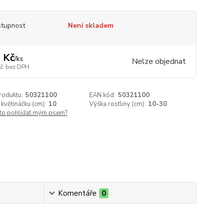
tupnost
Není skladem
 Kč
/
ks
Nelze objednat
Kč
bez DPH
roduktu:
50321100
EAN kód:
50321100
květináčku (cm):
10
Výška rostliny (cm):
10-30
 to pohlídat mým psem?
Komentáře
0