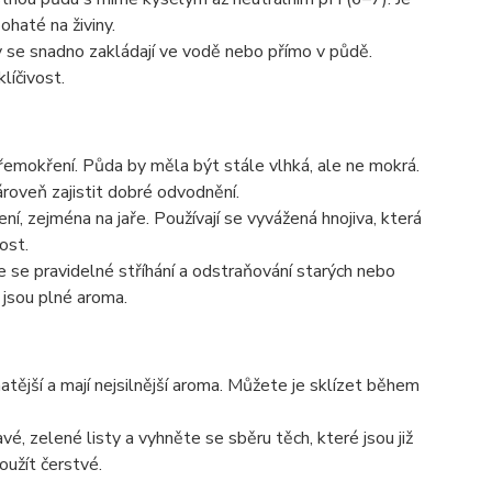
ohaté na živiny.
y se snadno zakládají ve vodě nebo přímo v půdě.
líčivost.
přemokření. Půda by měla být stále vlhká, ale ne mokrá.
roveň zajistit dobré odvodnění.
í, zejména na jaře. Používají se vyvážená hnojiva, která
ost.
je se pravidelné stříhání a odstraňování starých nebo
 jsou plné aroma.
avnatější a mají nejsilnější aroma. Můžete je sklízet během
vé, zelené listy a vyhněte se sběru těch, které jsou již
oužít čerstvé.