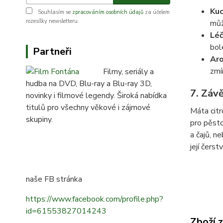
Ku
Souhlasím se
zpracováním osobních údajů
za účelem
rozesílky newsletteru.
můž
Léč
bol
Partneři
Ar
zmí
Filmy, seriály a
hudba na DVD, Blu-ray a Blu-ray 3D,
7. Záv
novinky i filmové legendy. Široká nabídka
titulů pro všechny věkové i zájmové
Máta citr
skupiny.
pro pěsto
a čajů, ne
její čerstv
naše FB stránka
https://www.facebook.com/profile.php?
id=61553827014243
Zboží 