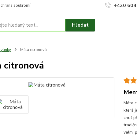
+420 604
chrana soukromí
Hledat
ylinky
Máta citronová
 citronová
Men
Máta ci
která 
chuť př
tradičn
velmi 