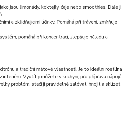
ako jsou limonády, koktejly, čaje nebo smoothies. Dále ji
ů.
ními a zklidňujícími účinky. Pomáhá při trávení, zmírňuje
 systém, pomáhá při koncentraci, zlepšuje náladu a
itrónu a tradiční mátové vlastnosti. Je to ideální rostlina
interiéru. Využít ji můžete v kuchyni, pro přípravu nápojů
velký problém, stačí ji pravidelně zalévat, hnojit a sklízet