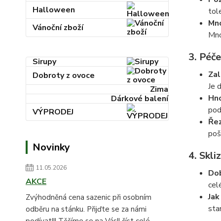
Halloween
tol
Mn
Vánoční zboží
Mno
3. Péče
Sirupy
Zal
Dobroty z ovoce
Je 
Zima
Hno
Dárkové balení
pod
VÝPRODEJ
Řez
poš
Novinky
4. Skli
11.05.2026
Dob
AKCE
cel
Jak
Zvýhodněná cena sazenic při osobním
sta
odběru na stánku. Přijďte se za námi