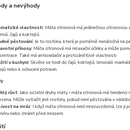
ody a nevýhody
matické vlastnosti
: Máta citronová má jedinečnou citronovou v
rmů, čajů a koktejlů.
dné pěstování
: Je to rostlina, která je poměrně nenáročná na p
avotní přínosy
: Máta citronová má relaxační účinky a může pomoc
centrace. Také má antioxidační a protizánětlivé vlastnosti.
žití v kuchyni
: Skvěle se hodí do čajů, koktejlů, limonád, mariná
ojů nebo k ochucení potravin.
dy
:
hlý růst
: Jako ostatní druhy máty, i máta citronová má tendenci 
zena. Může vytlačit jiné rostliny, pokud není pěstována v nádob
livost na mráz
: I když máta citronová není mrazuvzdorná, lze ji
eriéru nebo chránit před mrazem.
ití