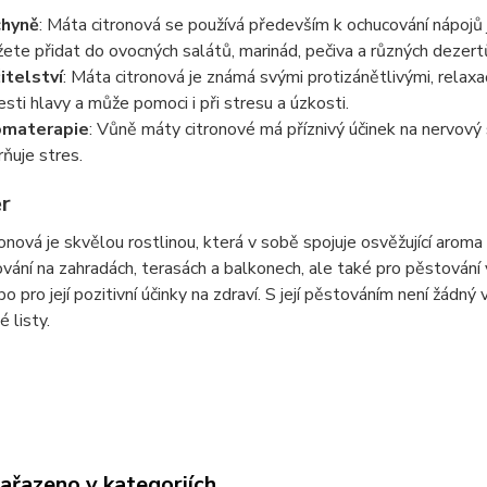
chyně
: Máta citronová se používá především k ochucování nápojů j
ete přidat do ovocných salátů, marinád, pečiva a různých dezert
itelství
: Máta citronová je známá svými protizánětlivými, relaxač
esti hlavy a může pomoci i při stresu a úzkosti.
omaterapie
: Vůně máty citronové má příznivý účinek na nervový
rňuje stres.
ěr
onová je skvělou rostlinou, která v sobě spojuje osvěžující aroma c
vání na zahradách, terasách a balkonech, ale také pro pěstování v 
bo pro její pozitivní účinky na zdraví. S její pěstováním není žádný 
é listy.
zařazeno v kategoriích