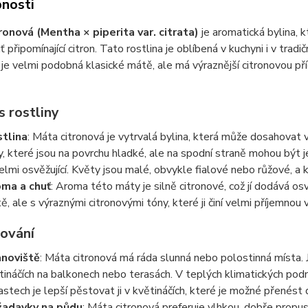
nosti
ronová (Mentha × piperita var. citrata)
je aromatická bylina, 
ť připomínající citron. Tato rostlina je oblíbená v kuchyni i v trad
 je velmi podobná klasické mátě, ale má výraznější citronovou přích
s rostliny
tlina
: Máta citronová je vytrvalá bylina, která může dosahova
ty, které jsou na povrchu hladké, ale na spodní straně mohou být 
velmi osvěžující. Květy jsou malé, obvykle fialové nebo růžové, a 
ma a chuť
: Aroma této máty je silně citronové, což jí dodává os
ě, ale s výraznými citronovými tóny, které ji činí velmi příjemnou 
tování
noviště
: Máta citronová má ráda slunná nebo polostinná místa. 
tináčích na balkonech nebo terasách. V teplých klimatických podm
astech je lepší pěstovat ji v květináčích, které je možné přenést
adavky na půdu
: Máta citronová preferuje vlhkou, dobře propu