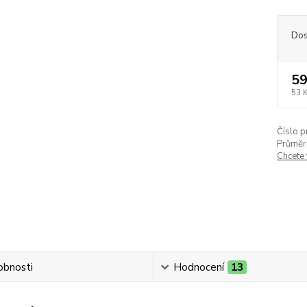
Dos
59
53 
Číslo p
Průměr 
Chcete
obnosti
Hodnocení
13