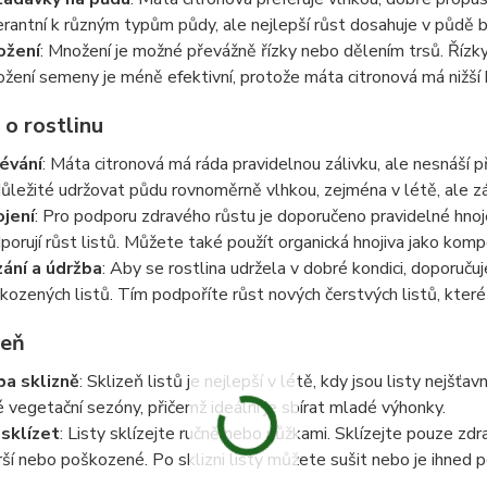
erantní k různým typům půdy, ale nejlepší růst dosahuje v půdě b
ožení
: Množení je možné převážně řízky nebo dělením trsů. Řízk
žení semeny je méně efektivní, protože máta citronová má nižší k
 o rostlinu
évání
: Máta citronová má ráda pravidelnou zálivku, ale nesnáší 
důležité udržovat půdu rovnoměrně vlhkou, zejména v létě, ale zá
jení
: Pro podporu zdravého růstu je doporučeno pravidelné hnojen
porují růst listů. Můžete také použít organická hnojiva jako komp
ání a údržba
: Aby se rostlina udržela v dobré kondici, doporuču
kozených listů. Tím podpoříte růst nových čerstvých listů, které
zeň
a sklizně
: Sklizeň listů je nejlepší v létě, kdy jsou listy nejšť
é vegetační sezóny, přičemž ideální je sbírat mladé výhonky.
 sklízet
: Listy sklízejte ručně nebo nůžkami. Sklízejte pouze zdra
rší nebo poškozené. Po sklizni listy můžete sušit nebo je ihned p