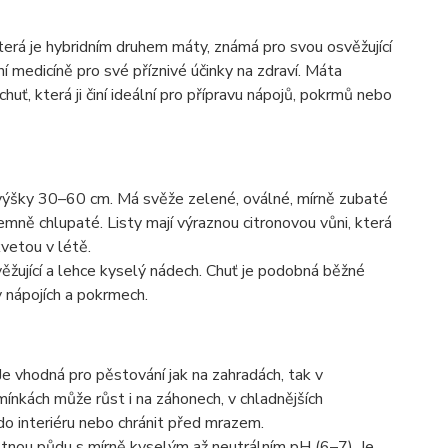
která je hybridním druhem máty, známá pro svou osvěžující
iční medicíně pro své příznivé účinky na zdraví. Máta
uť, která ji činí ideální pro přípravu nápojů, pokrmů nebo
t výšky 30–60 cm. Má svěže zelené, oválné, mírně zubaté
jemně chlupaté. Listy mají výraznou citronovou vůni, která
kvetou v létě.
věžující a lehce kyselý nádech. Chuť je podobná běžné
v nápojích a pokrmech.
Je vhodná pro pěstování jak na zahradách, tak v
ínkách může růst i na záhonech, v chladnějších
 do interiéru nebo chránit před mrazem.
stnou půdu s mírně kyselým až neutrálním pH (6–7). Je