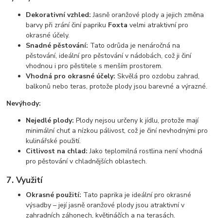
Dekorativní vzhled:
Jasně oranžové plody a jejich změna
barvy při zrání činí papriku
Foxta
velmi atraktivní pro
okrasné účely.
Snadné pěstování:
Tato odrůda je nenáročná na
pěstování, ideální pro pěstování v nádobách, což ji činí
vhodnou i pro pěstitele s menším prostorem.
Vhodná pro okrasné účely:
Skvělá pro ozdobu zahrad,
balkonů nebo teras, protože plody jsou barevné a výrazné.
Nevýhody:
Nejedlé plody:
Plody nejsou určeny k jídlu, protože mají
minimální chuť a nízkou pálivost, což je činí nevhodnými pro
kulinářské použití.
Citlivost na chlad:
Jako teplomilná rostlina není vhodná
pro pěstování v chladnějších oblastech.
7. Využití
Okrasné použití:
Tato paprika je ideální pro okrasné
výsadby – její jasně oranžové plody jsou atraktivní v
zahradních záhonech, květináčích a na terasách.