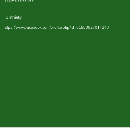
Těšíme se na Vás
FB stránky
https://www.facebook.com/profile.php?id=61553827014243