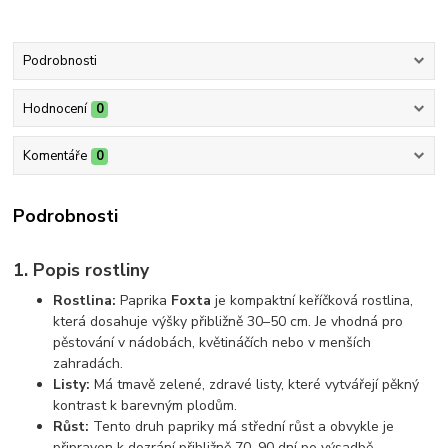
Podrobnosti
Hodnocení
0
Komentáře
0
Podrobnosti
1. Popis rostliny
Rostlina:
Paprika
Foxta
je kompaktní keříčková rostlina,
která dosahuje výšky přibližně 30–50 cm. Je vhodná pro
pěstování v nádobách, květináčích nebo v menších
zahradách.
Listy:
Má tmavě zelené, zdravé listy, které vytvářejí pěkný
kontrast k barevným plodům.
Růst:
Tento druh papriky má střední růst a obvykle je
připraven k dozrání přibližně 70–90 dní po výsadbě.