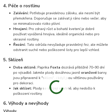
4. Péče o rostlinu
Zalévání:
Potřebuje pravidelnou zálivku, ale nesmí být
přemokřena. Doporučuje se zalévat ji ráno nebo večer, aby
se minimalizovalo riziko plísní.
Hnojení:
Pro zdravý růst a bohaté kvetení je dobré
používat vyvážená hnojiva, ideálně organická nebo pro
okrasné rostliny.
Řezání:
Tato odrůda nevyžaduje pravidelný řez, ale můžete
odstranit suché nebo poškozené listy pro lepší vzhled.
5. Sklizeň
Doba sklizně:
Paprika
Foxta
dozrává přibližně 70–90 dní
po výsadbě. Jakmile plody dosáhnou jasně
oranžové
barvy,
jsou připravené k "sklizni", i když jsou většinou používány
pro dekoraci.
Jak sklízet:
Plody se sklízejí opatrně, aby nedošlo k
poškození rostliny.
6. Výhody a nevýhody
Výhody: