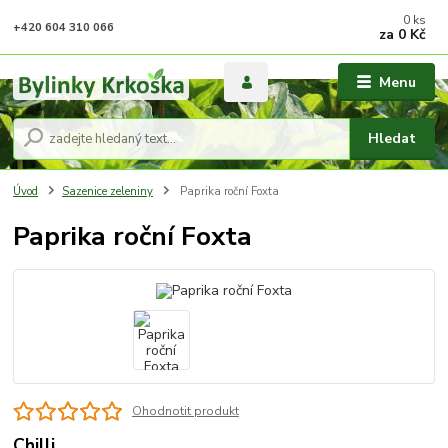
0
ks
+420 604 310 066
za
0 Kč
Menu
Hledat
Úvod
Sazenice zeleniny
Paprika roční Foxta
Paprika roční Foxta
Ohodnotit produkt
Chilli