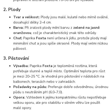
2. Plody
Tvar a velikost:
Plody jsou malé, kulaté nebo mírně oválné,
dosahující délky 2–4 cm.
Barva:
Při zralosti plody mění barvu z
zelené na jasně
oranžovou
, což je charakteristický znak této odrůdy.
Chuť:
Paprika
Foxta
není určena k jídlu, protože plody mají
minimální chuť a jsou spíše okrasné. Plody mají velmi nízkou
pálivost.
3. Pěstování
Výsadba:
Paprika
Foxta
je teplomilná rostlina, která
potřebuje slunné a teplé místo. Optimální teplota pro růst
je mezi 20–25 °C. Je vhodná pro pěstování v nádobách na
balkonech, terasách nebo v zahradách.
Požadavky na půdu:
Preferuje dobře odvodněnou, úrodnou
půdu s neutrálním pH (6,0–7,0).
Opora:
Vzhledem k jejímu kompaktnímu růstu nepotřebuje
velkou oporu, ale pro stabilitu v silném větru lze použít
malé opory.