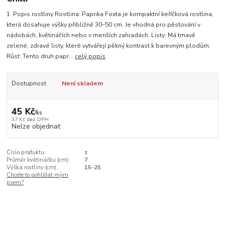
1. Popis rostliny Rostlina: Paprika Foxta je kompaktní keříčková rostlina,
která dosahuje výšky přibližně 30–50 cm. Je vhodná pro pěstování v
nádobách, květináčích nebo v menších zahradách. Listy: Má tmavě
zelené, zdravé listy, které vytvářejí pěkný kontrast k barevným plodům.
Růst: Tento druh papr...
celý popis
Dostupnost
Není skladem
45 Kč
/
ks
37 Kč
bez DPH
Nelze objednat
Číslo produktu:
z
Průměr květináčku (cm):
7
Výška rostliny (cm):
15-25
Chcete to pohlídat mým
psem?