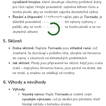
vyvážené hnojivo
, které obsahuje všechny potřebné živiny
pro růst rajčat. Hnojte pravidelně, zejména během růstu a
tvorby plodů, aby se rostlinám zajistila dostatečná výživa.
Řezání a štipování:
U tyčkových rajčat, jako je
Tornado
, je
důležité pravidelně odstraňovat boční výhony (výhony z
paždí), aby se rostlina soustředila na tvorbu plodů a ne na
zbytečné větvení.
5.
Sklizeň
Doba sklizně:
Rajčata
Tornado
jsou
středně raná
, což
znamená, že dozrávají v průběhu léta, obvykle od července
do srpna, v závislosti na klimatických podmínkách.
Jak sklízet:
Plody jsou připravené ke sklizni, když jsou zcela
zralé – mají plnou červenou barvu, jsou pevné na dotek, ale
ne tvrdé, a snadno se oddělují od rostliny.
6.
Výhody a nevýhody
Výhody:
Vysoký výnos:
Rajče
Tornado
je známé svým
vysokým výnosem
, což je ideální pro pěstitele, kteří
hledají odrůdu s bohatou úrodou.