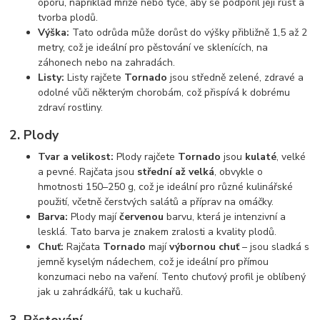
oporu, například mříže nebo tyče, aby se podpořil její růst a
tvorba plodů.
Výška:
Tato odrůda může dorůst do výšky přibližně 1,5 až 2
metry, což je ideální pro pěstování ve sklenících, na
záhonech nebo na zahradách.
Listy:
Listy rajčete
Tornado
jsou středně zelené, zdravé a
odolné vůči některým chorobám, což přispívá k dobrému
zdraví rostliny.
2.
Plody
Tvar a velikost:
Plody rajčete
Tornado
jsou
kulaté
, velké
a pevné. Rajčata jsou
střední až velká
, obvykle o
hmotnosti 150–250 g, což je ideální pro různé kulinářské
použití, včetně čerstvých salátů a příprav na omáčky.
Barva:
Plody mají
červenou
barvu, která je intenzivní a
lesklá. Tato barva je znakem zralosti a kvality plodů.
Chuť:
Rajčata
Tornado
mají
výbornou chuť
– jsou sladká s
jemně kyselým nádechem, což je ideální pro přímou
konzumaci nebo na vaření. Tento chuťový profil je oblíbený
jak u zahrádkářů, tak u kuchařů.
3.
Pěstování