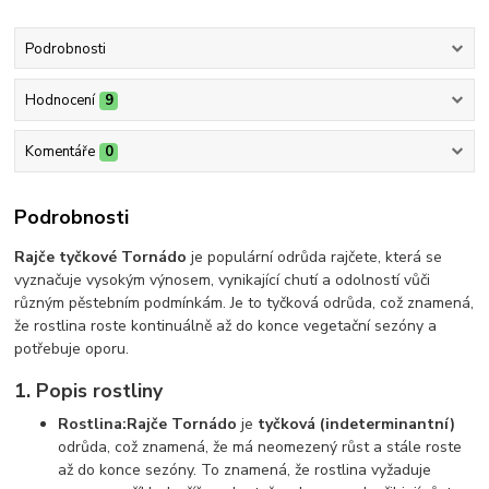
Podrobnosti
Hodnocení
9
Komentáře
0
Podrobnosti
Rajče tyčkové Tornádo
je populární odrůda rajčete, která se
vyznačuje vysokým výnosem, vynikající chutí a odolností vůči
různým pěstebním podmínkám. Je to tyčková odrůda, což znamená,
že rostlina roste kontinuálně až do konce vegetační sezóny a
potřebuje oporu.
1.
Popis rostliny
Rostlina:
Rajče Tornádo
je
tyčková (indeterminantní)
odrůda, což znamená, že má neomezený růst a stále roste
až do konce sezóny. To znamená, že rostlina vyžaduje