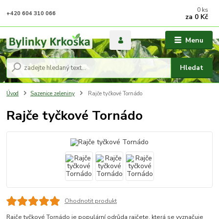
0
ks
+420 604 310 066
za
0 Kč
Menu
Hledat
Úvod
Sazenice zeleniny
Rajče tyčkové Tornádo
Rajče tyčkové Tornádo
Ohodnotit produkt
Rajče tyčkové Tornádo je populární odrůda rajčete, která se vyznačuje