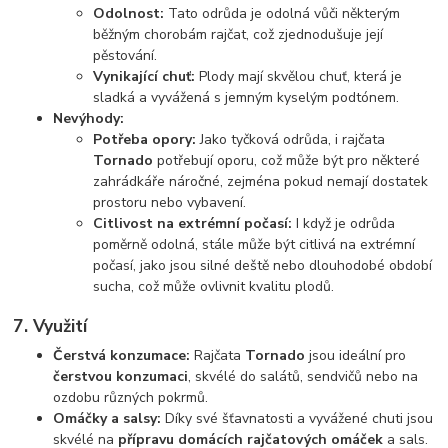
Odolnost:
Tato odrůda je odolná vůči některým
běžným chorobám rajčat, což zjednodušuje její
pěstování.
Vynikající chuť:
Plody mají skvělou chuť, která je
sladká a vyvážená s jemným kyselým podtónem.
Nevýhody:
Potřeba opory:
Jako tyčková odrůda, i rajčata
Tornado
potřebují oporu, což může být pro některé
zahrádkáře náročné, zejména pokud nemají dostatek
prostoru nebo vybavení.
Citlivost na extrémní počasí:
I když je odrůda
poměrně odolná, stále může být citlivá na extrémní
počasí, jako jsou silné deště nebo dlouhodobé období
sucha, což může ovlivnit kvalitu plodů.
7.
Využití
Čerstvá konzumace:
Rajčata
Tornado
jsou ideální pro
čerstvou konzumaci
, skvélé do salátů, sendvičů nebo na
ozdobu různých pokrmů.
Omáčky a salsy:
Díky své šťavnatosti a vyvážené chuti jsou
skvélé na
přípravu domácích rajčatových omáček
a sals.