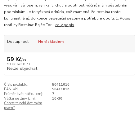
vysokým výnosem, vynikající chutí a odolností vůči různým pěstebním
podmínkám. Je to tyčková odrůda, což znamená, že rostlina roste
kontinuálně až do konce vegetační sezóny a potřebuje oporu. 1. Popis
rostliny Rostlina: Rajče Tor...
celý popis
Dostupnost
Není skladem
59 Kč
/
ks
53 Kč
bez DPH
Nelze objednat
Číslo produktu:
50411016
EAN kód:
50411016
Průměr květináčku (cm):
7
Výška rostliny (cm):
10-30
Chcete to pohlídat mým
psem?