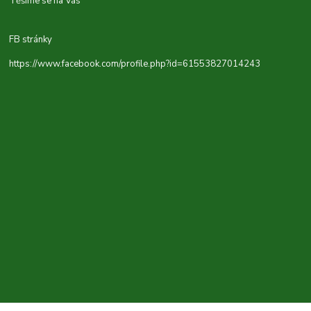
Těšíme se na Vás
FB stránky
https://www.facebook.com/profile.php?id=61553827014243