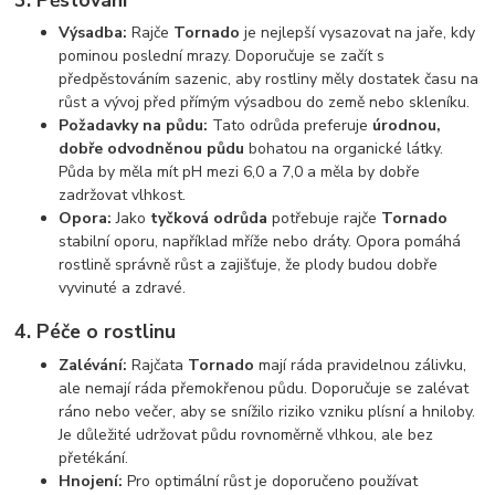
Výsadba:
Rajče
Tornado
je nejlepší vysazovat na jaře, kdy
pominou poslední mrazy. Doporučuje se začít s
předpěstováním sazenic, aby rostliny měly dostatek času na
růst a vývoj před přímým výsadbou do země nebo skleníku.
Požadavky na půdu:
Tato odrůda preferuje
úrodnou,
dobře odvodněnou půdu
bohatou na organické látky.
Půda by měla mít pH mezi 6,0 a 7,0 a měla by dobře
zadržovat vlhkost.
Opora:
Jako
tyčková odrůda
potřebuje rajče
Tornado
stabilní oporu, například mříže nebo dráty. Opora pomáhá
rostlině správně růst a zajišťuje, že plody budou dobře
vyvinuté a zdravé.
4.
Péče o rostlinu
Zalévání:
Rajčata
Tornado
mají ráda pravidelnou zálivku,
ale nemají ráda přemokřenou půdu. Doporučuje se zalévat
ráno nebo večer, aby se snížilo riziko vzniku plísní a hniloby.
Je důležité udržovat půdu rovnoměrně vlhkou, ale bez
přetékání.
Hnojení:
Pro optimální růst je doporučeno používat