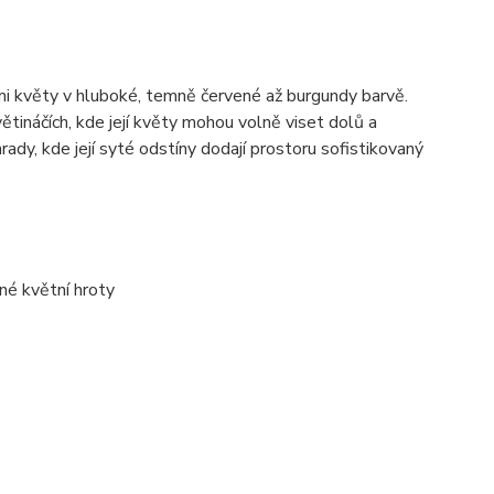
mi květy v hluboké, temně červené až burgundy barvě.
větináčích, kde její květy mohou volně viset dolů a
ady, kde její syté odstíny dodají prostoru sofistikovaný
né květní hroty