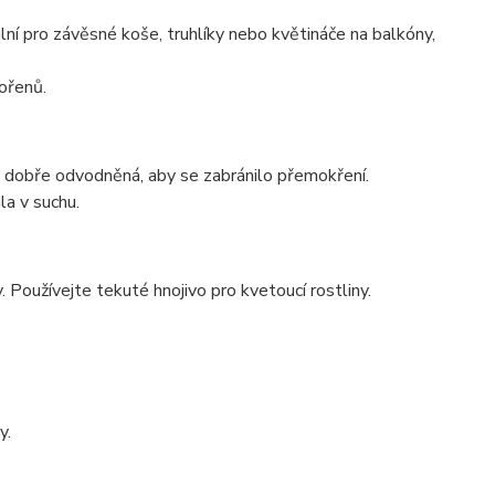
lní pro závěsné koše, truhlíky nebo květináče na balkóny,
ořenů.
la dobře odvodněná, aby se zabránilo přemokření.
la v suchu.
Používejte tekuté hnojivo pro kvetoucí rostliny.
y.