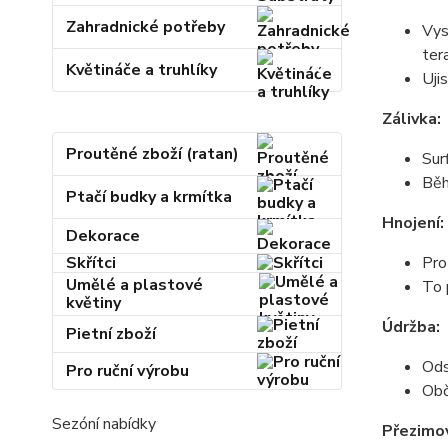
Zahradnické potřeby
Vys
ter
Květináče a truhlíky
Uji
Zálivka:
Proutěné zboží (ratan)
Sur
Běh
Ptačí budky a krmítka
Hnojení:
Dekorace
Skřítci
Pro
Umělé a plastové
To 
květiny
Údržba:
Pietní zboží
Ods
Pro ruční výrobu
Obč
Sezóní nabídky
Přezimov