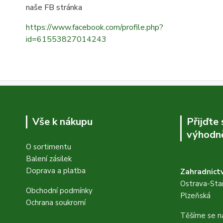
naše FB stránka
https://www.facebook.com/profile.php?
id=61553827014243
Vše k nákupu
Přijďte
výhodně
O sortimentu
Balení zásilek
Doprava a platba
Zahradnictv
Ostrava-Star
Obchodní podmínky
Plzeňská
Ochrana soukromí
Těšíme se n