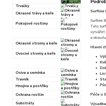
Podrob
Trvalky
Surfinie
Okrasné trávy a keře
Surfinie 
Pokojové rostliny
Tato surf
vytvářet 
a okouzluj
Okrasné stromy a keře
Hlavní c
Ovocné stromy a keře
Výš
Kvě
Dob
Osiva a semínka
Lis
Travník
Sta
Půd
Hnojiva a postřiky
Péče o S
Ochrana rostlin
Substráty
Výsadba