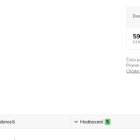
Dos
59
53 
Číslo p
Průměr 
Chcete
obnosti
Hodnocení
5