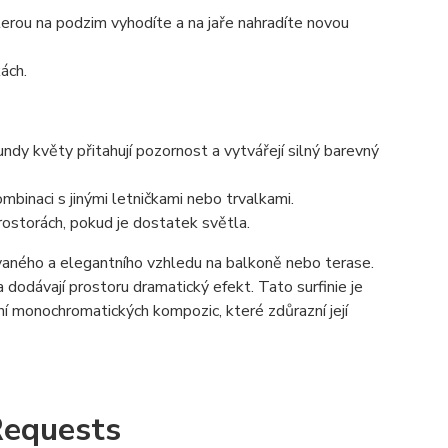
terou na podzim vyhodíte a na jaře nahradíte novou
ách.
undy květy přitahují pozornost a vytvářejí silný barevný
binaci s jinými letničkami nebo trvalkami.
ostorách, pokud je dostatek světla.
kovaného a elegantního vzhledu na balkoně nebo terase.
 dodávají prostoru dramatický efekt. Tato surfinie je
ní monochromatických kompozic, které zdůrazní její
Requests