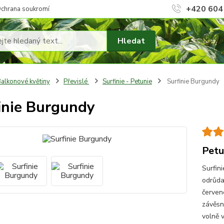
+420 604
chrana soukromí
Hledat
alkonové květiny
Převislé
Surfinie - Petunie
Surfinie Burgundy
inie Burgundy
Petu
Surfin
odrůda
červené
závěsný
volně v