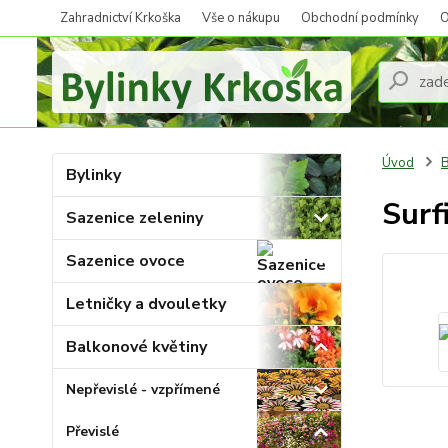
Zahradnictví Krkoška
Vše o nákupu
Obchodní podmínky
O
Úvod
B
Bylinky
Surf
Sazenice zeleniny
Sazenice ovoce
Letničky a dvouletky
Balkonové květiny
Nepřevislé - vzpřímené
Převislé