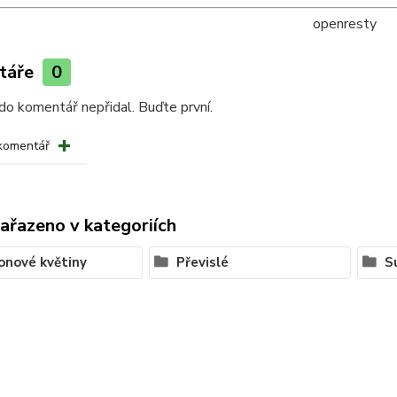
openresty
táře
0
do komentář nepřidal. Buďte první.
 komentář
zařazeno v kategoriích
onové květiny
Převislé
S