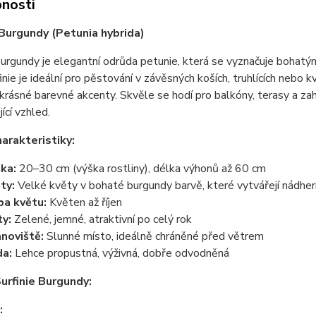
nosti
 Burgundy (Petunia hybrida)
Burgundy je elegantní odrůda petunie, která se vyznačuje bohatý
inie je ideální pro pěstování v závěsných koších, truhlících nebo k
krásné barevné akcenty. Skvěle se hodí pro balkóny, terasy a zahr
ící vzhled.
harakteristiky:
ka:
20–30 cm (výška rostliny), délka výhonů až 60 cm
ty:
Velké květy v bohaté burgundy barvě, které vytvářejí nádher
a květu:
Květen až říjen
ty:
Zelené, jemné, atraktivní po celý rok
noviště:
Slunné místo, ideálně chráněné před větrem
a:
Lehce propustná, výživná, dobře odvodněná
urfinie Burgundy:
: