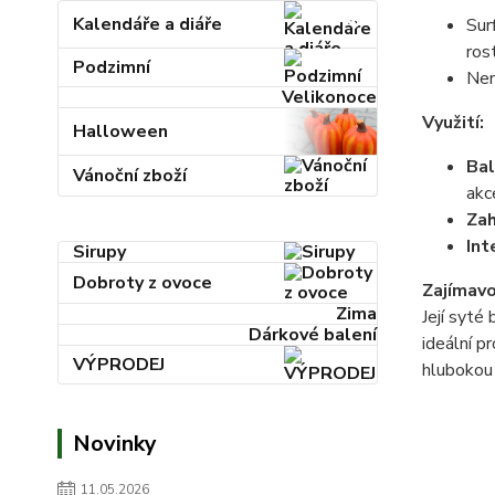
Kalendáře a diáře
Sur
rost
Podzimní
Nen
Velikonoce
Využití:
Halloween
Bal
Vánoční zboží
akc
Zah
Int
Sirupy
Dobroty z ovoce
Zajímavo
Zima
Její syté
Dárkové balení
ideální p
VÝPRODEJ
hlubokou 
Novinky
11.05.2026