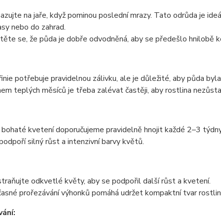
azujte na jaře, když pominou poslední mrazy. Tato odrůda je ideá
asy nebo do zahrad.
stěte se, že půda je dobře odvodněná, aby se předešlo hnilobě k
finie potřebuje pravidelnou zálivku, ale je důležité, aby půda by
em teplých měsíců je třeba zalévat častěji, aby rostlina nezůsta
 bohaté kvetení doporučujeme pravidelně hnojit každé 2–3 týdny. 
podpoří silný růst a intenzivní barvy květů.
traňujte odkvetlé květy, aby se podpořil další růst a kvetení.
asné prořezávání výhonků pomáhá udržet kompaktní tvar rostlin
ání: