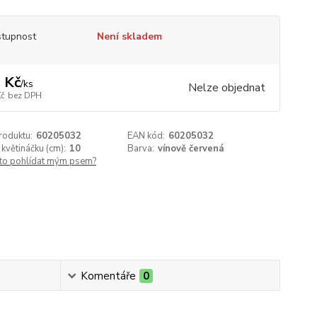
tupnost
Není skladem
 Kč
/
ks
Nelze objednat
Kč
bez DPH
roduktu:
60205032
EAN kód:
60205032
květináčku (cm):
10
Barva:
vínově červená
 to pohlídat mým psem?
Komentáře
0