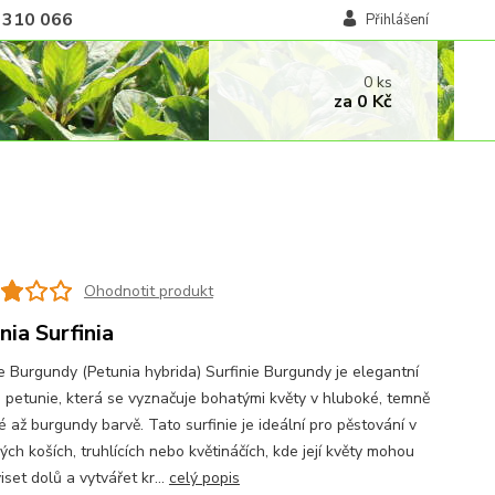
 310 066
Přihlášení
0
ks
za
0 Kč
Ohodnotit produkt
nia Surfinia
ie Burgundy (Petunia hybrida) Surfinie Burgundy je elegantní
 petunie, která se vyznačuje bohatými květy v hluboké, temně
 až burgundy barvě. Tato surfinie je ideální pro pěstování v
ch koších, truhlících nebo květináčích, kde její květy mohou
iset dolů a vytvářet kr...
celý popis