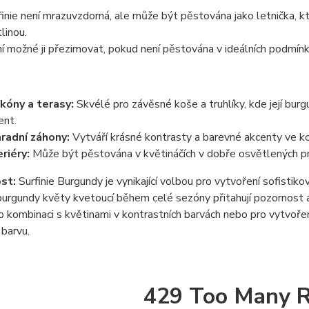
finie není mrazuvzdorná, ale může být pěstována jako letnička, k
linou.
í možné ji přezimovat, pokud není pěstována v ideálních podmínk
kóny a terasy:
Skvélé pro závěsné koše a truhlíky, kde její burg
ent.
radní záhony:
Vytváří krásné kontrasty a barevné akcenty ve kom
eriéry:
Může být pěstována v květináčích v dobře osvětlených pr
st:
Surfinie Burgundy je vynikající volbou pro vytvoření sofisti
 burgundy květy kvetoucí během celé sezóny přitahují pozornost a
ro kombinaci s květinami v kontrastních barvách nebo pro vytvoře
barvu.
429 Too Many 