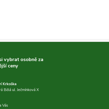
 si vybrat osobně za
jší ceny
í Krkoška
á Bělá ul. Ječmínková X
a Vás