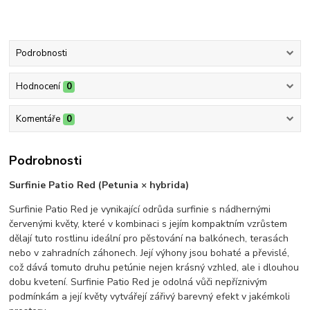
Podrobnosti
Hodnocení
0
Komentáře
0
Podrobnosti
Surfinie Patio Red (Petunia × hybrida)
Surfinie Patio Red je vynikající odrůda surfinie s nádhernými
červenými květy, které v kombinaci s jejím kompaktním vzrůstem
dělají tuto rostlinu ideální pro pěstování na balkónech, terasách
nebo v zahradních záhonech. Její výhony jsou bohaté a převislé,
což dává tomuto druhu petúnie nejen krásný vzhled, ale i dlouhou
dobu kvetení. Surfinie Patio Red je odolná vůči nepříznivým
podmínkám a její květy vytvářejí zářivý barevný efekt v jakémkoli