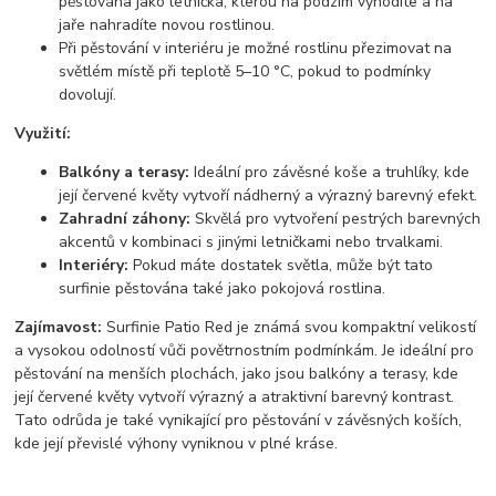
pěstována jako letnička, kterou na podzim vyhodíte a na
jaře nahradíte novou rostlinou.
Při pěstování v interiéru je možné rostlinu přezimovat na
světlém místě při teplotě 5–10 °C, pokud to podmínky
dovolují.
Využití:
Balkóny a terasy:
Ideální pro závěsné koše a truhlíky, kde
její červené květy vytvoří nádherný a výrazný barevný efekt.
Zahradní záhony:
Skvělá pro vytvoření pestrých barevných
akcentů v kombinaci s jinými letničkami nebo trvalkami.
Interiéry:
Pokud máte dostatek světla, může být tato
surfinie pěstována také jako pokojová rostlina.
Zajímavost:
Surfinie Patio Red je známá svou kompaktní velikostí
a vysokou odolností vůči povětrnostním podmínkám. Je ideální pro
pěstování na menších plochách, jako jsou balkóny a terasy, kde
její červené květy vytvoří výrazný a atraktivní barevný kontrast.
Tato odrůda je také vynikající pro pěstování v závěsných koších,
kde její převislé výhony vyniknou v plné kráse.