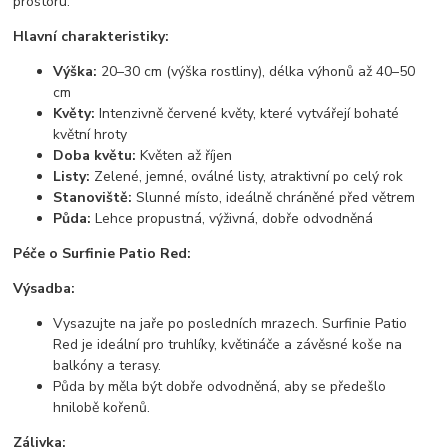
prostoru.
Hlavní charakteristiky:
Výška:
20–30 cm (výška rostliny), délka výhonů až 40–50
cm
Květy:
Intenzivně červené květy, které vytvářejí bohaté
květní hroty
Doba květu:
Květen až říjen
Listy:
Zelené, jemné, oválné listy, atraktivní po celý rok
Stanoviště:
Slunné místo, ideálně chráněné před větrem
Půda:
Lehce propustná, výživná, dobře odvodněná
Péče o Surfinie Patio Red:
Výsadba:
Vysazujte na jaře po posledních mrazech. Surfinie Patio
Red je ideální pro truhlíky, květináče a závěsné koše na
balkóny a terasy.
Půda by měla být dobře odvodněná, aby se předešlo
hnilobě kořenů.
Zálivka: