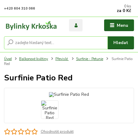
0
ks
+420 604 310 066
za
0 Kč
Menu
Hledat
Úvod
Balkonové květiny
Převislé
Surfinie - Petunie
Surfinie Patio
Red
Surfinie Patio Red
Ohodnotit produkt