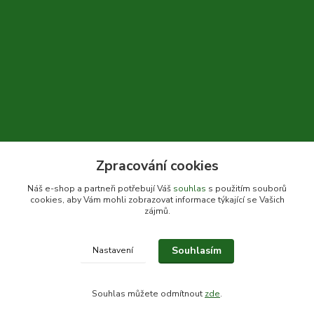
Zpracování cookies
+420 604 310 066
Náš e-shop a partneři potřebují Váš
souhlas
s použitím souborů
cookies, aby Vám mohli zobrazovat informace týkající se Vašich
info@bylinkykrkoska.cz
zájmů.
Souhlasím
Nastavení
© Bylinky Krkoška 2020-2026
Souhlas můžete odmítnout
zde
.
Vytvořeno na
Eshop-rychle.cz