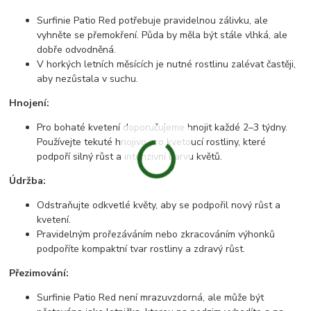
Surfinie Patio Red potřebuje pravidelnou zálivku, ale
vyhněte se přemokření. Půda by měla být stále vlhká, ale
dobře odvodněná.
V horkých letních měsících je nutné rostlinu zalévat častěji,
aby nezůstala v suchu.
Hnojení:
Pro bohaté kvetení doporučujeme hnojit každé 2–3 týdny.
Používejte tekuté hnojivo pro kvetoucí rostliny, které
podpoří silný růst a intenzivní barvu květů.
Údržba:
Odstraňujte odkvetlé květy, aby se podpořil nový růst a
kvetení.
Pravidelným prořezáváním nebo zkracováním výhonků
podpoříte kompaktní tvar rostliny a zdravý růst.
Přezimování:
Surfinie Patio Red není mrazuvzdorná, ale může být