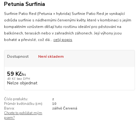
Petunia Surfinia
Surfinie Patio Red (Petunia × hybrida) Surfinie Patio Red je vynikající
odrůda surfinie s nádhernými červenými květy, které v kombinaci s jejím
kompaktním vzrůstem dělají tuto rostlinu ideální pro pěstování na
balkónech, terasách nebo v zahradních záhonech. Její výhony jsou
bohaté a převislé, což dá...
celý popis
Dostupnost
Není skladem
59 Kč
/
ks
49 Kč
bez DPH
Nelze objednat
Číslo produktu:
z
Průměr květináčku (cm):
10
Barva:
zářivě Červená
Chcete to pohlídat mým
psem?