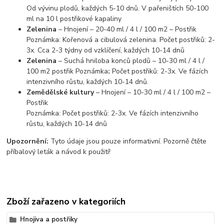
Od vývinu plodů, každých 5-10 dnů. V pařeništích 50-100
ml na 10 l postřikové kapaliny
Zelenina
– Hnojení – 20-40 ml / 4 l / 100 m2 – Postřik
Poznámka: Kořenová a cibulová zelenina. Počet postřiků: 2-
3x. Cca 2-3 týdny od vzklíčení, každých 10-14 dnů
Zelenina
– Suchá hniloba konců plodů – 10-30 ml / 4 l /
100 m2 postřik Poznámka
:
Počet postřiků: 2-3x. Ve fázích
intenzivního růstu, každých 10-14 dnů.
Zemědělské kultury
– Hnojení – 10-30 ml / 4 l / 100 m2 –
Postřik
Poznámka: Počet postřiků: 2-3x. Ve fázích intenzivního
růstu, každých 10-14 dnů
Upozornění:
Tyto údaje jsou pouze informativní. Pozorně čtěte
příbalový leták a návod k použití!
Zboží zařazeno v kategoriích
Hnojiva a postřiky