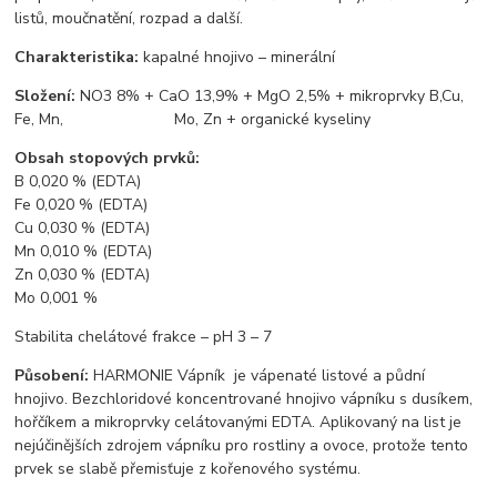
listů, moučnatění, rozpad a další.
Charakteristika:
kapalné hnojivo – minerální
Složení:
NO3 8% + CaO 13,9% + MgO 2,5% + mikroprvky B,Cu,
Fe, Mn, Mo, Zn + organické kyseliny
Obsah stopových prvků:
B 0,020 % (EDTA)
Fe 0,020 % (EDTA)
Cu 0,030 % (EDTA)
Mn 0,010 % (EDTA)
Zn 0,030 % (EDTA)
Mo 0,001 %
Stabilita chelátové frakce – pH 3 – 7
Působení:
HARMONIE Vápník je vápenaté listové a půdní
hnojivo. Bezchloridové koncentrované hnojivo vápníku s dusíkem,
hořčíkem a mikroprvky celátovanými EDTA. Aplikovaný na list je
nejúčinějších zdrojem vápníku pro rostliny a ovoce, protože tento
prvek se slabě přemisťuje z kořenového systému.