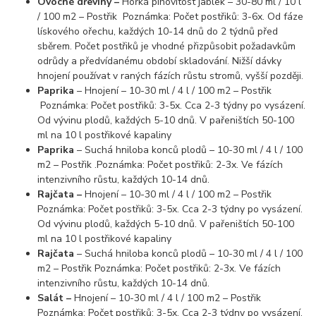
Ovocné dřeviny –
Hořká pihovitost jablek – 30-80 ml / 10 l
/ 100 m2 – Postřik Poznámka: Počet postřiků: 3-6x. Od fáze
lískového ořechu, každých 10-14 dnů do 2 týdnů před
sběrem. Počet postřiků je vhodné přizpůsobit požadavkům
odrůdy a předvídanému období skladování. Nižší dávky
hnojení používat v raných fázích růstu stromů, vyšší později.
Paprika
– Hnojení – 10-30 ml / 4 l / 100 m2 – Postřik
Poznámka: Počet postřiků: 3-5x. Cca 2-3 týdny po vysázení.
Od vývinu plodů, každých 5-10 dnů. V pařeništích 50-100
ml na 10 l postřikové kapaliny
Paprika
– Suchá hniloba konců plodů – 10-30 ml / 4 l / 100
m2 – Postřik .Poznámka: Počet postřiků: 2-3x. Ve fázích
intenzivního růstu, každých 10-14 dnů.
Rajčata –
Hnojení – 10-30 ml / 4 l / 100 m2 – Postřik
Poznámka: Počet postřiků: 3-5x. Cca 2-3 týdny po vysázení.
Od vývinu plodů, každých 5-10 dnů. V pařeništích 50-100
ml na 10 l postřikové kapaliny
Rajčata
– Suchá hniloba konců plodů – 10-30 ml / 4 l / 100
m2 – Postřik Poznámka: Počet postřiků: 2-3x. Ve fázích
intenzivního růstu, každých 10-14 dnů.
Salát –
Hnojení – 10-30 ml / 4 l / 100 m2 – Postřik
Poznámka: Počet postřiků: 3-5x. Cca 2-3 týdny po vysázení.