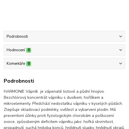
Podrobnosti
Hodnocení
0
Komentáře
0
Podrobnosti
HARMONIE Vápník je vápenaté listové a půdní hnojivo.
Bezchlórový koncentrát vápníku s dusíkem, hořčíkem a
mikroelementy. Předchází nedostatku vápníku v kyselých půdách.
Zlepšuje skladovací podmínky, svěžest a vybarvení plodin. Má
preventivní účinky proti fyziologickým chorobám a poškození
ovoce, způsobeným deficitem vápníku jako: hořká skvrnitost,
propadnutí, suchá hniloba konců, hnědnutí slupky, hnědnutí okrajů