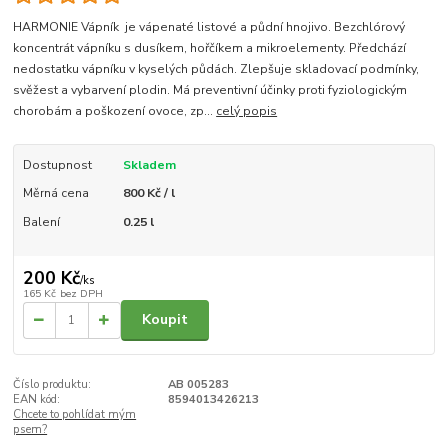
HARMONIE Vápník je vápenaté listové a půdní hnojivo. Bezchlórový
koncentrát vápníku s dusíkem, hořčíkem a mikroelementy. Předchází
nedostatku vápníku v kyselých půdách. Zlepšuje skladovací podmínky,
svěžest a vybarvení plodin. Má preventivní účinky proti fyziologickým
chorobám a poškození ovoce, zp...
celý popis
Dostupnost
Skladem
Měrná cena
800 Kč / l
Balení
0.25 l
200 Kč
/
ks
165 Kč
bez DPH
Koupit
Číslo produktu:
AB 005283
EAN kód:
8594013426213
Chcete to pohlídat mým
psem?