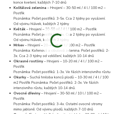
konce kvetení, každých 7-10 dnů
Košťálová zelenina
– Hnojení – 30-50 ml / 4 l / 100 m2 –
Postřik
Poznámka: Počet postřiků: 3-5x. Cca 2 týdny po vysázení.
Od vývinu hlávek, každých 2 týdny
Květák
– Hnojení – 30-50 ml / 4 l / 100 m2 – Postřik
Poznámka: Počet postřiků: 3-5x. Cca 2 týdny po vysázení.
Od vývinu hlávek, každých 2 týdny
Mrkev
– Hnojení – 20-40 ml / 4 l / 100 m2 – Postřik
Poznámka: Kořenová a cibulová zelenina. Počet postřiků: 2-
3x. Cca 2-3 týdny od vzklíčení, každých 10-14 dnů
Okrasné rostliny
– Hnojeni – 10-20 ml / 4 l / 100 m2 –
Postřik
Poznámka: Počet postřiků: 1-3x. Ve fázích intenzivního růstu
Okurky
– Suchá hniloba konců plodů – 10-30 ml / 4 l / 100
m2 Postřik Poznámka: Počet postřiků: 2-3x. Ve fázích
intenzivního růstu, každých 10-14 dnů.
Ovocné dřeviny
– Hnojení – 30-50 ml / 10 l / 100 m2 –
Postřik
Poznámka: Počet postřiků: 3-4x. Ostatní ovocné stromy
mimo jabloně. Od vývinu plodů, každých 7-10 dnů