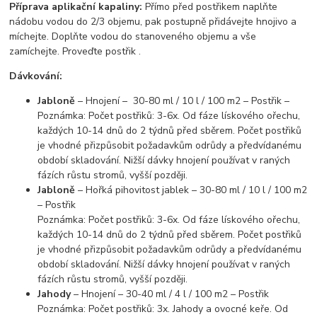
Příprava aplikační kapaliny:
Přímo před postřikem naplňte
nádobu vodou do 2/3 objemu, pak postupně přidávejte hnojivo a
míchejte. Doplňte vodou do stanoveného objemu a vše
zamíchejte. Proveďte postřik .
Dávkování:
Jabloně
– Hnojení – 30-80 ml / 10 l / 100 m2 – Postřik –
Poznámka: Počet postřiků: 3-6x. Od fáze lískového ořechu,
každých 10-14 dnů do 2 týdnů před sběrem. Počet postřiků
je vhodné přizpůsobit požadavkům odrůdy a předvídanému
období skladování. Nižší dávky hnojení používat v raných
fázích růstu stromů, vyšší později.
Jabloně
– Hořká pihovitost jablek – 30-80 ml / 10 l / 100 m2
– Postřik
Poznámka: Počet postřiků: 3-6x. Od fáze lískového ořechu,
každých 10-14 dnů do 2 týdnů před sběrem. Počet postřiků
je vhodné přizpůsobit požadavkům odrůdy a předvídanému
období skladování. Nižší dávky hnojení používat v raných
fázích růstu stromů, vyšší později.
Jahody
– Hnojení – 30-40 ml / 4 l / 100 m2 – Postřik
Poznámka: Počet postřiků: 3x. Jahody a ovocné keře. Od