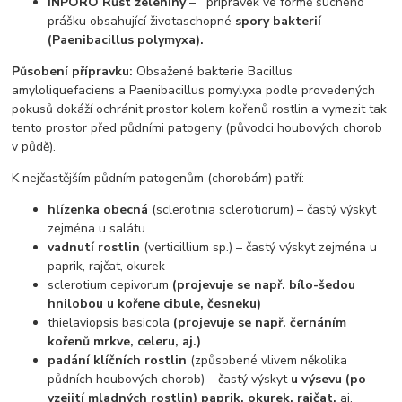
INPORO Růst zeleniny
– přípravek ve formě suchého
prášku obsahující životaschopné
spory bakterií
(Paenibacillus polymyxa).
Působení přípravku:
Obsažené bakterie Bacillus
amyloliquefaciens a Paenibacillus pomylyxa podle provedených
pokusů dokáží ochránit prostor kolem kořenů rostlin a vymezit tak
tento prostor před půdními patogeny (původci houbových chorob
v půdě).
K nejčastějším půdním patogenům (chorobám) patří:
hlízenka obecná
(sclerotinia sclerotiorum) – častý výskyt
zejména u salátu
vadnutí rostlin
(verticillium sp.) – častý výskyt zejména u
paprik, rajčat, okurek
sclerotium cepivorum
(projevuje se např. bílo-šedou
hnilobou u kořene cibule, česneku)
thielaviopsis basicola
(projevuje se např. černáním
kořenů mrkve, celeru, aj.)
padání klíčních rostlin
(způsobené vlivem několika
půdních houbových chorob) – častý výskyt
u výsevu (po
vzejití mladných rostlin) paprik, okurek, rajčat,
aj.