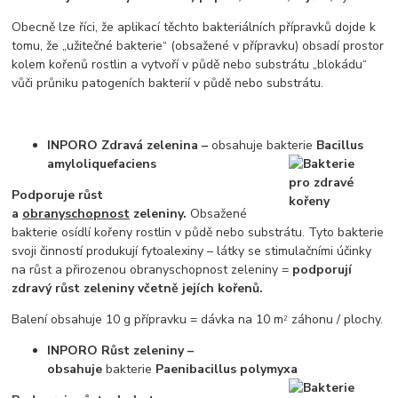
Obecně lze říci, že aplikací těchto bakteriálních přípravků dojde k
tomu, že „užitečné bakterie“ (obsažené v přípravku) obsadí prostor
kolem kořenů rostlin a vytvoří v půdě nebo substrátu „blokádu“
vůči průniku patogeních bakterií v půdě nebo substrátu.
INPORO Zdravá zelenina –
obsahuje bakterie
Bacillus
amyloliquefaciens
Podporuje růst
a
obranyschopnost
zeleniny.
Obsažené
bakterie osídlí kořeny rostlin v půdě nebo substrátu. Tyto bakterie
svoji činností produkují fytoalexiny – látky se stimulačními účinky
na růst a přirozenou obranyschopnost zeleniny =
podporují
zdravý růst zeleniny včetně jejích kořenů.
Balení obsahuje 10 g přípravku = dávka na 10 m
záhonu / plochy.
2
INPORO Růst zeleniny –
obsahuje
bakterie
Paenibacillus polymyxa