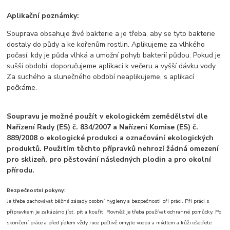
Aplikační poznámky:
Souprava obsahuje živé bakterie a je třeba, aby se tyto bakterie
dostaly do půdy a ke kořenům rostlin. Aplikujeme za vlhkého
počasí, kdy je půda vlhká a umožní pohyb bakterií půdou. Pokud je
sušší období, doporučujeme aplikaci k večeru a vyšší dávku vody.
Za suchého a slunečného období neaplikujeme, s aplikací
počkáme.
Soupravu je možné použít v ekologickém zemědělství dle
Nařízení Rady (ES) č. 834/2007 a Nařízení Komise (ES) č.
889/2008 o ekologické produkci a označování ekologických
produktů.
Použitím těchto přípravků nehrozí žádná omezení
pro sklizeň, pro pěstování následných plodin a pro okolní
přírodu.
Bezpečnostní pokyny:
Je třeba zachovávat běžné zásady osobní hygieny a bezpečnosti při práci. Při práci s
přípravkem je zakázáno jíst, pít a kouřit. Rovněž je třeba používat ochranné pomůcky. Po
skončení práce a před jídlem vždy ruce pečlivě omyjte vodou a mýdlem a kůži ošetřete