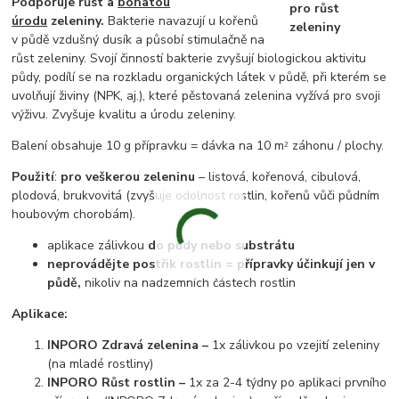
Podporuje růst a
bohatou
úrodu
zeleniny.
Bakterie navazují u kořenů
v půdě vzdušný dusík a působí stimulačně na
růst zeleniny. Svojí činností bakterie zvyšují biologickou aktivitu
půdy, podílí se na rozkladu organických látek v půdě, při kterém se
uvolňují živiny (NPK, aj.), které pěstovaná zelenina vyžívá pro svoji
výživu. Zvyšuje kvalitu a úrodu zeleniny.
Balení obsahuje 10 g přípravku = dávka na 10 m
záhonu / plochy.
2
Použití
:
pro veškerou zeleninu
– listová, kořenová, cibulová,
plodová, brukvovitá (zvyšuje odolnost rostlin, kořenů
vůči půdním
houbovým chorobám).
aplikace zálivkou
do půdy nebo substrátu
neprovádějte postřik rostlin = přípravky účinkují jen v
půdě,
nikoliv na nadzemních částech rostlin
Aplikace:
INPORO Zdravá zelenina –
1x zálivkou po vzejití zeleniny
(na mladé rostliny)
INPORO Růst rostlin –
1x za 2-4 týdny po aplikaci prvního