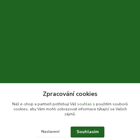
Zpracování cookies
+420 604 310 066
Náš e-shop a partneři potřebují Váš
souhlas
s použitím souborů
cookies, aby Vám mohli zobrazovat informace týkající se Vašich
info@bylinkykrkoska.cz
zájmů.
Souhlasím
Nastavení