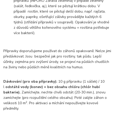
přípravku (INPORO Zdravá zelenina) v případě zeleniny
(salát, ředkvička, aj.), které se pěstují krátkou dobu. V
případě rostlin, které se pěstují delší dobu, např. rajčata,
okurky, papriky, ošetřující zálivky provádějte každých 6
týdnů (střídání přípravků v soupravě). Opakování je vhodné
z důvodů většího kořenového systému = rostlina potřebuje
více bakterií).
Přípravky doporučujeme používat do záhonů opakovaně. Nelze jimi
předávkovat. Jsou bezpečné jak pro rostliny, tak půdu. Lepší
účinky, zejména pro zvýšení úrody, se projeví na půdách chudších
na živiny nebo půdách méně kvalitních na humus.
Dávkování (pro oba přípravky):
10 g přípravku (1 sáček) / 10
l
odstáté vody (konev) = bez obsahu chlóru (chlór hubí
bakterie).
Zamíchejte, nechte chvíli odstát (20-30 min.), znovu
zamíchejte (pro rozpuštění celého obsahu). Poté zalijte záhon o
2
velikosti 10 m
. Pro aktivaci a míchání nepoužívejte kovové
předměty.