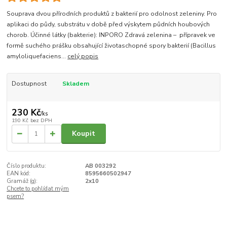
Souprava dvou přírodních produktů z bakterií pro odolnost zeleniny. Pro
aplikaci do půdy, substrátu v době před výskytem půdních houbových
chorob. Účinné látky (bakterie): INPORO Zdravá zelenina – přípravek ve
formě suchého prášku obsahující životaschopné spory bakterií (Bacillus
amyloliquefaciens...
celý popis
Dostupnost
Skladem
230 Kč
/
ks
190 Kč
bez DPH
Koupit
Číslo produktu:
AB 003292
EAN kód:
8595660502947
Gramáž (g):
2x10
Chcete to pohlídat mým
psem?