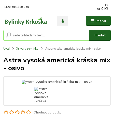
0
ks
+420 604 310 066
za
0 Kč
Menu
Hledat
Úvod
Osiva a semínka
Astra vysoká americká kráska mix - osivo
Astra vysoká americká kráska mix
- osivo
Ohodnotit produkt