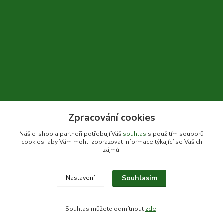
Zpracování cookies
+420 604 310 066
Náš e-shop a partneři potřebují Váš
souhlas
s použitím souborů
cookies, aby Vám mohli zobrazovat informace týkající se Vašich
info@bylinkykrkoska.cz
zájmů.
Souhlasím
Nastavení
© Bylinky Krkoška 2020-2026
Souhlas můžete odmítnout
zde
.
Vytvořeno na
Eshop-rychle.cz