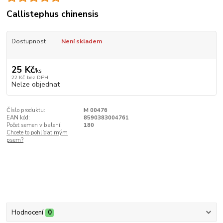
Callistephus chinensis
Dostupnost
Není skladem
25 Kč
/
ks
22 Kč
bez DPH
Nelze objednat
Číslo produktu:
M 00476
EAN kód:
8590383004761
Počet semen v balení:
180
Chcete to pohlídat mým
psem?
Hodnocení
0