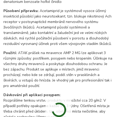
denatonium benzoate hořké činidlo
Působení přípravku:
Acetamiprid je systémově vysoce účinný
insekticid působící jako neurotoxikant, tzn. blokuje nikotinový Ach
receptor v postsynaptické membráně nervového systému
živočišných škůdců. Acetamiprid působí systémově a
translaminárně, jako kontaktní a žaludeční jed ve velmi nízkých
dávkách, má rychlé počáteční působení v porostu a dlouhodobý
reziduální vyrovnaný účinek proti všem vývojovým stadiím škůdců.
Použití:
ATAK prášek na mravence AMP 2 MG lze aplikovat 3
různými způsoby: postřikem, posypem nebo kropením. Účinkuje na
všechny druhy mravenců a poskytuje dlouhodobou ochranu. Je
bez zápachu. Produkt se aplikuje v místech, jimiž mravenci
procházejí, nebo kde se zdržují, podél stěn v prasklinách a
škvírách, u vstupů do hnízda. Je vhodný jak pro profesionální tak i
pro amatérské použití.
Dávkování při aplikaci posypem:
Rozprášíme tenkou vrstvu produktu v množství cca 20 g/m2. V
případě potřeby opakujeme každé 2 – 3 týdny. Ošetřená místa je
třeba chránit před úklidem, tzn. ošetřená místa nečistíme, aby
zůstala zachována účinnost přípravku.