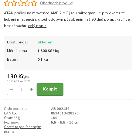
Ohodnotit produkt
ATAK prášek na mravence AMP 2 MG jsou mikrogranule pro okamžité
hubení mravenců s dlouhodobým působením (až 90 dnů po aplikaci). Je
bez zápachu.
celý popis
Dostupnost
Skladem
Měrná cena
1 300 Kč / kg
Balení
0.1 kg
130 Kč
/
ks
107 Kč
bez DPH
Koupit
Číslo produktu:
AB 002136
EAN kód:
8594013428170
Gramáž (g):
100
Rozměry:
5,5 × 5,5 × 10 cm
Chcete to pohlídat mým
psem?