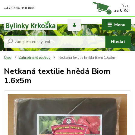
0
ks
+420 604 310 066
za
0 Kč
Menu
Hledat
Úvod
Zahradnické potřeby
Netkaná textilie hnědá Biom 1.6x5m
Netkaná textilie hnědá Biom
1.6x5m