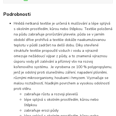
Podrobnosti
Hnědá netkaná textilie je určená k mulčování a lépe splývá
s okolním prostředím, kůrou nebo štěpkou. Textilie položená
na půdu zabraňuje prorůstání plevele, půda se v jarním
období dříve prohřívá a textilie dokáže naakumulovanou
teplotu v půdě zadržet na delší dobu. Díky otevřené
struktuře textilie propouští vzduch i vodu a výrazně
omezuje nežádoucí výpar z půdy, a to znamená výraznou
úsporu vody při zalévání a příznivý vliv na rozvoj
kořenového systému. Je vyrobena ze 100 % polypropylenu,
jenž je odolný proti slunečnímu záření, napadení plísněmi,
různými mikroorganismy, houbami i hmyzem. Vyznačuje se
malou roztažností, hladkým povrchem a vysokou odolností
proti otěru.
zabraňuje růstu a rozvoji plevelů
lépe splývá s okolním prostředím, kůrou nebo
štěpkou
zabraňuje erozi půdy
lépe splývá s okolním prostředím, kůrou nebo