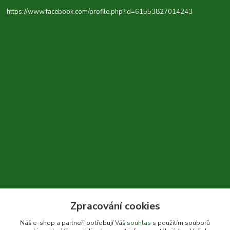
https://www.facebook.com/profile.php?id=61553827014243
Zpracování cookies
+420 604 310 066
Náš e-shop a partneři potřebují Váš
souhlas
s použitím souborů