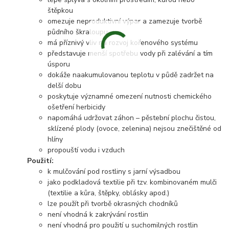
štěpkou
omezuje neproduktivní výpar a zamezuje tvorbě
půdního škraloupu
má příznivý vliv na rozvoj kořenového systému
představuje menší spotřebu vody při zalévání a tím
úsporu
dokáže naakumulovanou teplotu v půdě zadržet na
delší dobu
poskytuje významné omezení nutnosti chemického
ošetření herbicidy
napomáhá udržovat záhon – pěstební plochu čistou,
sklízené plody (ovoce, zelenina) nejsou znečištěné od
hlíny
propouští vodu i vzduch
Použití:
k mulčování pod rostliny s jarní výsadbou
jako podkladová textilie při tzv. kombinovaném mulči
(textilie a kůra, štěpky, oblásky apod.)
lze použít při tvorbě okrasných chodníků
není vhodná k zakrývání rostlin
není vhodná pro použití u suchomilných rostlin