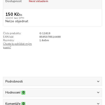
Dostupnost
Není skladem
150 Kč
/
ks
124 Kč
bez DPH
Nelze objednat
Číslo produktu:
G 11619
EAN kód:
8595078514488
Rozměry:
1.6x5m
Chcete to pohlídat mým
psem?
Podrobnosti
Hodnocení
0
Komentáře
0