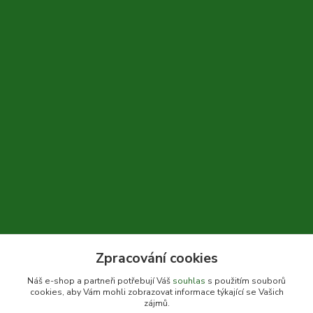
Zpracování cookies
+420 604 310 066
Náš e-shop a partneři potřebují Váš
souhlas
s použitím souborů
cookies, aby Vám mohli zobrazovat informace týkající se Vašich
info@bylinkykrkoska.cz
zájmů.