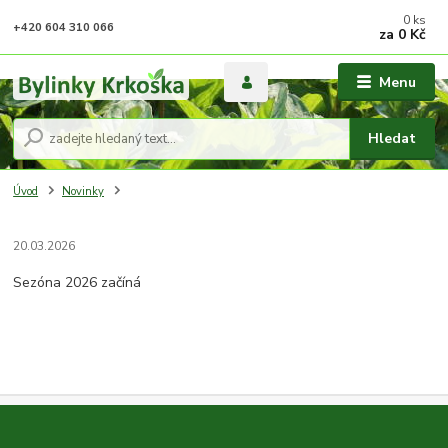
0
ks
+420 604 310 066
za
0 Kč
Menu
Hledat
Úvod
Novinky
20.03.2026
Sezóna 2026 začíná