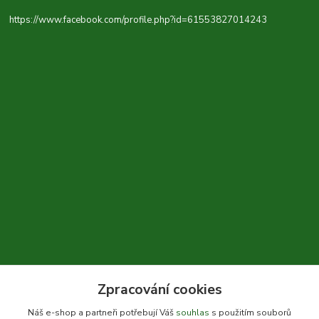
https://www.facebook.com/profile.php?id=61553827014243
Zpracování cookies
+420 604 310 066
Náš e-shop a partneři potřebují Váš
souhlas
s použitím souborů