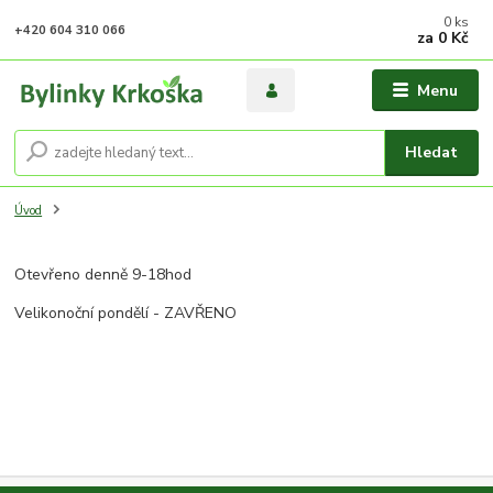
0
ks
+420 604 310 066
za
0 Kč
Menu
Hledat
Úvod
Otevřeno denně 9-18hod
Velikonoční pondělí - ZAVŘENO