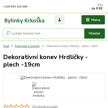
0
ks
+420 604 310 066
za
0 Kč
Menu
Hledat
Úvod
Květináče a truhlíky
Dekorativní konev Hrdličky - plech -19cm
Dekorativní konev Hrdličky -
plech -19cm
Ohodnotit produkt