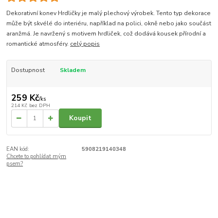
Dekorativní konev Hrdličky je malý plechový výrobek. Tento typ dekorace
může být skvélé do interiéru, například na polici, okně nebo jako součást
aranžmá. Je navržený s motivem hrdliček, což dodává kousek přírodní a
romantické atmosféry.
celý popis
Dostupnost
Skladem
259 Kč
/
ks
214 Kč
bez DPH
Koupit
EAN kód:
5908219140348
Chcete to pohlídat mým
psem?