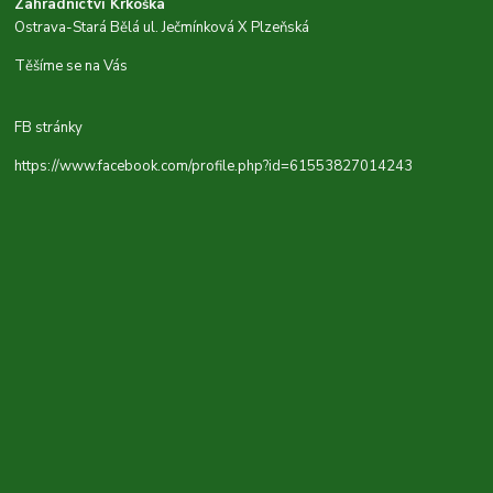
Zahradnictví Krkoška
Ostrava-Stará Bělá ul. Ječmínková X Plzeňská
Těšíme se na Vás
FB stránky
https://www.facebook.com/profile.php?id=61553827014243