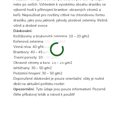
nebo po sečích. Vzhledem k vysokému obsahu draslíku se
výborně hodí k přihnojení brambor, okrasných stromů a
keřů. Nepoužívat pro rostliny citlivé na chloridovou formu
draslíku, jako jsou jabloně, jahody, plodové zeleniny, třešně,
višně a drobné ovoce.
Dávkování:
Košťáloviny a brukvovitá zelenina: 10 – 20 g/m2
Kořenová zelenina: 15 – 25 g/m2
Vinná réva: 40 g/hlava
Brambory: 40 – 45 g/m2
Travní porosty: 10 – 50 g/m2
Okrasné stromy a keře: 15 – 25 g/m2
Jehličnany: 30 – 50 g/m2
Podzimní hnojení: 30 – 50 g/m2
Doporučené dávkování je pouze orientační, vždy je nutné
dbát na aktuální potřebu rostlin
Upozornění:
Tyto údaje jsou pouze informativní. Pozorně
čtěte příbalový leták a návod k použití!