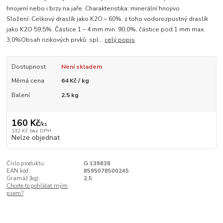
hnojení nebo i brzy na jaře. Charakteristika: minerální hnojivo
Složení: Celkový draslík jako K2O – 60%, z toho vodorozpustný draslík
jako K2O 59,5%. Částice 1 – 4 mm min. 90,0%, částice pod 1 mm max.
3,0%Obsah rizikových prvků: spl...
celý popis
Dostupnost
Není skladem
Měrná cena
64 Kč / kg
Balení
2.5 kg
160 Kč
/
ks
132 Kč
bez DPH
Nelze objednat
Číslo produktu:
G 139838
EAN kód:
8595078500245
Gramáž (kg):
2.5
Chcete to pohlídat mým
psem?