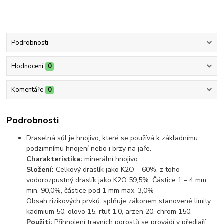
Podrobnosti
Hodnocení
0
Komentáře
0
Podrobnosti
Draselná sůl je hnojivo, které se používá k základnímu
podzimnímu hnojení nebo i brzy na jaře.
Charakteristika:
minerální hnojivo
Složení:
Celkový draslík jako K2O – 60%, z toho
vodorozpustný draslík jako K2O 59,5%. Částice 1 – 4 mm
min. 90,0%, částice pod 1 mm max. 3,0%
Obsah rizikových prvků: splňuje zákonem stanovené limity:
kadmium 50, olovo 15, rtuť 1,0, arzen 20, chrom 150.
Použití:
Přihnojení travních porostů se provádí v předjaří