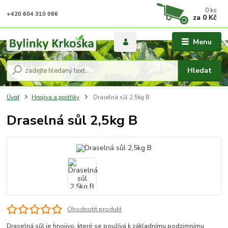
0
ks
+420 604 310 066
za
0 Kč
Menu
Hledat
Úvod
Hnojiva a postřiky
Draselná sůl 2,5kg B
Draselná sůl 2,5kg B
Ohodnotit produkt
Draselná sůl je hnojivo, které se používá k základnímu podzimnímu