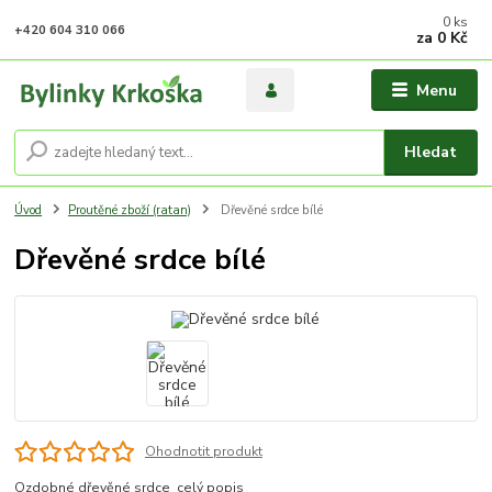
0
ks
+420 604 310 066
za
0 Kč
Menu
Hledat
Úvod
Proutěné zboží (ratan)
Dřevěné srdce bílé
Dřevěné srdce bílé
Ohodnotit produkt
Ozdobné dřevěné srdce
celý popis