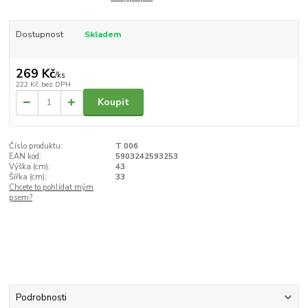
Dostupnost
Skladem
269 Kč
/
ks
222 Kč
bez DPH
Koupit
Číslo produktu:
T 006
EAN kód:
5903242593253
Výška (cm):
43
Šířka (cm):
33
Chcete to pohlídat mým
psem?
Podrobnosti