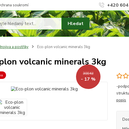
+420 604
chrana soukromí
Hledat
nojiva a postřiky
Eco-plon volcanic minerals 3kg
plon volcanic minerals 3kg
300 Kč
na
- 17 %
-podpo
strukt
popis
Dos
Měr