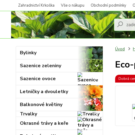
Zahradnictví Krkoška
Vše o nákupu
Obchodní podmínky
O
Úvod
H
Bylinky
Eco-
Sazenice zeleniny
Sazenice ovoce
Dobrá ce
Letničky a dvouletky
Balkonové květiny
Trvalky
Okrasné trávy a keře