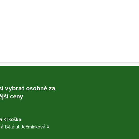
 si vybrat osobně za
jší ceny
í Krkoška
á Bělá ul. Ječmínková X