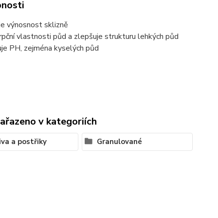
nosti
je výnosnost sklizně
rpční vlastnosti půd a zlepšuje strukturu lehkých půd
zuje PH, zejména kyselých půd
zařazeno v kategoriích
iva a postřiky
Granulované