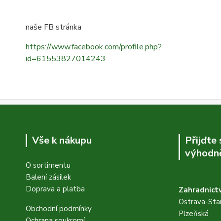
naše FB stránka
https://www.facebook.com/profile.php?
id=61553827014243
Vše k nákupu
Přijďte
výhodně
O sortimentu
Balení zásilek
Doprava a platba
Zahradnictv
Ostrava-Star
Obchodní podmínky
Plzeňská
Ochrana soukromí