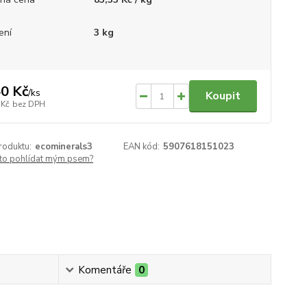
ení
3 kg
0 Kč
/
ks
Koupit
 Kč
bez DPH
roduktu:
ecominerals3
EAN kód:
5907618151023
 to pohlídat mým psem?
Komentáře
0