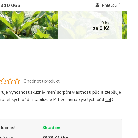
 310 066
Přihlášení
0
ks
za
0 Kč
Ohodnotit produkt
ruje výnosnost sklizně- mění sorpční vlastnosti půd a zlepšuje
uru lehkých půd- stabilizuje PH, zejména kyselých půd
celý
tupnost
Skladem
ná cena
83,33 Kč / kg