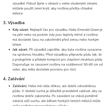
výsadbě. Pokud žijete v oblasti s velmi studenými zimami,
můžete použít zimní krytí, aby rostlina přežila chladné
měsíce.
3.
Výsadba
Kdy sázet:
Nejlepší čas pro výsadbu
Hebe Emerald Green
je
na jaře nebo na podzim, kdy jsou teploty mírné a rostlina
má dostatek času na zakořenění před zimou nebo horkým
létem.
Jak sázet:
Při výsadbě zajistěte, aby byla rostlina vysazena
na správnou hloubku. Před výsadbou připravte půdu tak, že
ji prokypřete a přidejte kompost pro zlepšení struktury půdy.
Doporučuje se zasazení rostliny na vzdálenost 50–60 cm od
sebe, aby měla dostatek prostoru pro růst.
4.
Zalévání
Zalévání:
Hebe má ráda vlhkou, ale dobře odvodněnou
půdu. V období sucha je důležité pravidelně zalévat, aby se
rostlina dobře zakorenila. Po zavedení se stává poměrně
odolná vůči suchu, ale během horkých letních měsíců může
stále potřebovat pravidelnou zálivku.