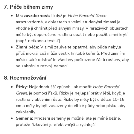
7.
Péče během zimy
Mrazuvzdornost:
I když je
Hebe Emerald Green
mrazuvzdorná, v oblastech s velmi studenými zimami je
vhodné ji chránit před silnými mrazy. V mrazivých oblastech
může být doporučeno rostlinu obalit nebo použít zimní krytí
(např. netkanou textilií).
Zimní péče:
V zimě zalévejte opatrně, aby půda nebyla
příliš mokrá, což může vést k hnilobě kořenů. Před zimními
měsíci také odstraňte všechny poškozené části rostliny, aby
se zabránilo rozvoji nemocí.
8.
Rozmnožování
Řízky:
Nejjednodušší způsob, jak množit
Hebe Emerald
Green
, je pomocí řízků. Řízky je nejlepší brát v létě, když je
rostlina v aktivním růstu. Řízky by měly být o délce 10–15
cm a měly by být zasazeny do vlhké půdy nebo písku, aby
zakořenily.
Semena:
Množení semeny je možné, ale je méně běžné,
protože řízkování je efektivnější a rychlejší.