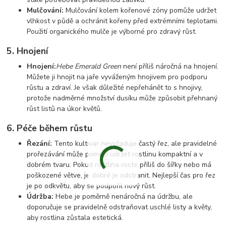
Mulčování:
Mulčování kolem kořenové zóny pomůže udržet
vlhkost v půdě a ochránit kořeny před extrémními teplotami.
Použití organického mulče je výborné pro zdravý růst.
5.
Hnojení
Hnojení:
Hebe Emerald Green
není příliš náročná na hnojení.
Můžete ji hnojit na jaře vyváženým hnojivem pro podporu
růstu a zdraví. Je však důležité nepřehánět to s hnojivy,
protože nadměrné množství dusíku může způsobit přehnaný
růst listů na úkor květů.
6.
Péče během růstu
Řezání:
Tento kultivar nevyžaduje častý řez, ale pravidelné
prořezávání může pomoci udržet rostlinu kompaktní a v
dobrém tvaru. Pokud rostlina roste příliš do šířky nebo má
poškozené větve, je dobré je odstranit. Nejlepší čas pro řez
je po odkvětu, aby se podpořil nový růst.
Údržba:
Hebe je poměrně nenáročná na údržbu, ale
doporučuje se pravidelně odstraňovat uschlé listy a květy,
aby rostlina zůstala estetická.