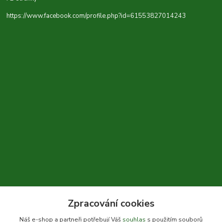
https://www.facebook.com/profile.php?id=61553827014243
Zpracování cookies
+420 604 310 066
Náš e-shop a partneři potřebují Váš
souhlas
s použitím souborů