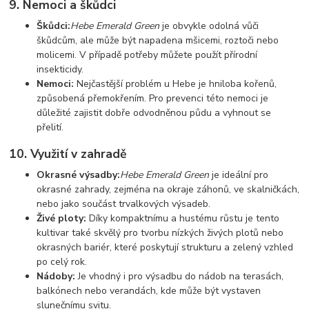
9.
Nemoci a škůdci
Škůdci:
Hebe Emerald Green
je obvykle odolná vůči
škůdcům, ale může být napadena mšicemi, roztoči nebo
molicemi. V případě potřeby můžete použít přírodní
insekticidy.
Nemoci:
Nejčastější problém u Hebe je hniloba kořenů,
způsobená přemokřením. Pro prevenci této nemoci je
důležité zajistit dobře odvodněnou půdu a vyhnout se
přelití.
10.
Využití v zahradě
Okrasné výsadby:
Hebe Emerald Green
je ideální pro
okrasné zahrady, zejména na okraje záhonů, ve skalničkách,
nebo jako součást trvalkových výsadeb.
Živé ploty:
Díky kompaktnímu a hustému růstu je tento
kultivar také skvělý pro tvorbu nízkých živých plotů nebo
okrasných bariér, které poskytují strukturu a zelený vzhled
po celý rok.
Nádoby:
Je vhodný i pro výsadbu do nádob na terasách,
balkónech nebo verandách, kde může být vystaven
slunečnímu svitu.