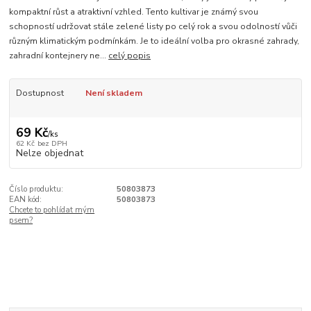
kompaktní růst a atraktivní vzhled. Tento kultivar je známý svou
schopností udržovat stále zelené listy po celý rok a svou odolností vůči
různým klimatickým podmínkám. Je to ideální volba pro okrasné zahrady,
zahradní kontejnery ne...
celý popis
Dostupnost
Není skladem
69 Kč
/
ks
62 Kč
bez DPH
Nelze objednat
Číslo produktu:
50803873
EAN kód:
50803873
Chcete to pohlídat mým
psem?