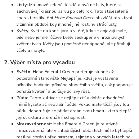
Listy:
Má tmavě zelené, lesklé a oválné listy, které si
zachovávají krásnou barvu po celý rok. Tato stálezelená
charakteristika činí
Hebe Emerald Green
obzvlášť atraktivní
v zimním období, kdy mnohé jiné rostliny ztrácí listy.
Květy:
Kvete na konci jara a v létě, kdy se objevují malé,
bílé nebo jemně růžové květy seskupené v hroznovitých
květenstvích. Květy jsou poměrně nenápadné, ale přitahují
včely a motýly.
2.
Výběr místa pro výsadbu
Světlo:
Hebe Emerald Green preferuje slunné až
polostinné stanoviště. Nejlepší je, když je vystavena
několika hodinám přímého slunečního světla, což podporuje
bohatší kvetení a udržuje zdravý růst.
Půda:
Tento kultivar se nejlépe cítí v dobře odvodněné,
mírně kyselé až neutrální půdě. Pokud máte těžší, jílovitou
půdu, doporučuje se přidat organickou hmotu, která zlepší
její strukturu a drenážní schopnosti.
Mrazuvzdornost:
Hebe Emerald Green je relativně
mrazuvzdorná, ale v chladnějších oblastech může být lepší
rostlinu chránit před mrazem, zejména v prvních letech po