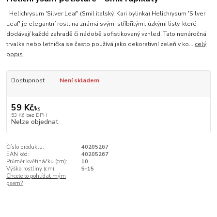
Helichrysum 'Silver Leaf' (Smil italský, Kari bylinka) Helichrysum 'Silver
Leaf' je elegantní rostlina známá svými stříbřitými, úzkými listy, které
dodávají každé zahradě či nádobě sofistikovaný vzhled. Tato nenáročná
trvalka nebo letnička se často používá jako dekorativní zeleň v ko...
celý
popis
Dostupnost
Není skladem
59 Kč
/
ks
53 Kč
bez DPH
Nelze objednat
Číslo produktu:
40205267
EAN kód:
40205267
Průměr květináčku (cm):
10
Výška rostliny (cm):
5-15
Chcete to pohlídat mým
psem?