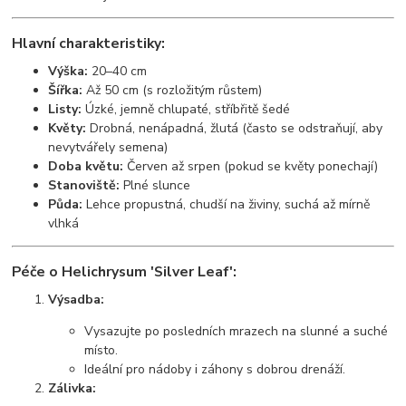
Hlavní charakteristiky:
Výška:
20–40 cm
Šířka:
Až 50 cm (s rozložitým růstem)
Listy:
Úzké, jemně chlupaté, stříbřitě šedé
Květy:
Drobná, nenápadná, žlutá (často se odstraňují, aby
nevytvářely semena)
Doba květu:
Červen až srpen (pokud se květy ponechají)
Stanoviště:
Plné slunce
Půda:
Lehce propustná, chudší na živiny, suchá až mírně
vlhká
Péče o Helichrysum 'Silver Leaf':
Výsadba:
Vysazujte po posledních mrazech na slunné a suché
místo.
Ideální pro nádoby i záhony s dobrou drenáží.
Zálivka: