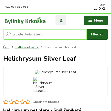
0
ks
+420 604 310 066
za
0 Kč
Menu
Hledat
Úvod
Balkonové květiny
Helichrysum Silver Leaf
Helichrysum Silver Leaf
Ohodnotit produkt
Helichrysum petiolare - Smil řapíkatý