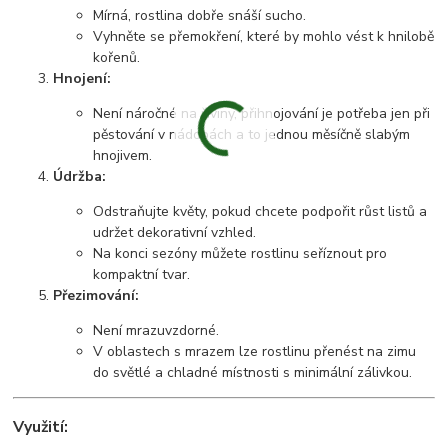
Mírná, rostlina dobře snáší sucho.
Vyhněte se přemokření, které by mohlo vést k hnilobě
kořenů.
Hnojení:
Není náročné na živiny, přihnojování je potřeba jen při
pěstování v nádobách a to jednou měsíčně slabým
hnojivem.
Údržba:
Odstraňujte květy, pokud chcete podpořit růst listů a
udržet dekorativní vzhled.
Na konci sezóny můžete rostlinu seříznout pro
kompaktní tvar.
Přezimování:
Není mrazuvzdorné.
V oblastech s mrazem lze rostlinu přenést na zimu
do světlé a chladné místnosti s minimální zálivkou.
Využití: