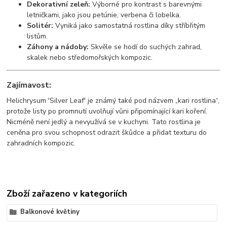
Dekorativní zeleň:
Výborné pro kontrast s barevnými
letničkami, jako jsou petúnie, verbena či lobelka.
Solitér:
Vyniká jako samostatná rostlina díky stříbřitým
listům.
Záhony a nádoby:
Skvěle se hodí do suchých zahrad,
skalek nebo středomořských kompozic.
Zajímavost:
Helichrysum 'Silver Leaf' je známý také pod názvem „kari rostlina“,
protože listy po promnutí uvolňují vůni připomínající kari koření.
Nicméně není jedlý a nevyužívá se v kuchyni. Tato rostlina je
ceněna pro svou schopnost odrazit škůdce a přidat texturu do
zahradních kompozic.
Zboží zařazeno v kategoriích
Balkonové květiny