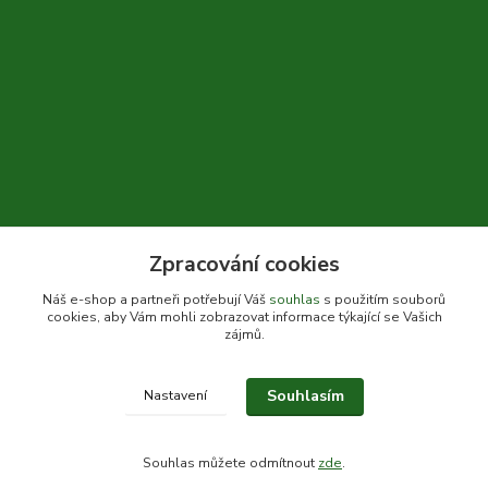
Zpracování cookies
+420 604 310 066
Náš e-shop a partneři potřebují Váš
souhlas
s použitím souborů
cookies, aby Vám mohli zobrazovat informace týkající se Vašich
info@bylinkykrkoska.cz
zájmů.
Souhlasím
Nastavení
© Bylinky Krkoška 2020-2026
Souhlas můžete odmítnout
zde
.
Vytvořeno na
Eshop-rychle.cz