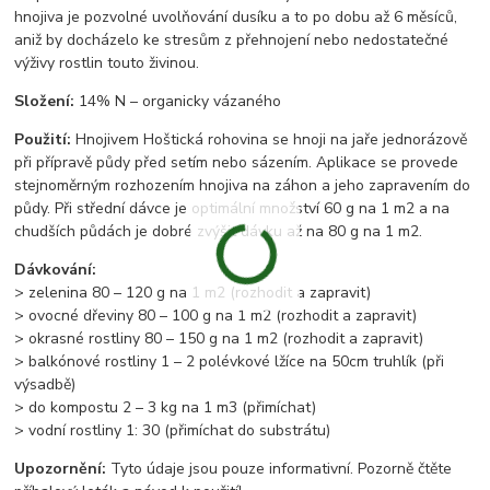
hnojiva je pozvolné uvolňování dusíku a to po dobu až 6 měsíců,
aniž by docházelo ke stresům z přehnojení nebo nedostatečné
výživy rostlin touto živinou.
Složení:
14% N – organicky vázaného
Použití:
Hnojivem Hoštická rohovina se hnoji na jaře jednorázově
při přípravě půdy před setím nebo sázením. Aplikace se provede
stejnoměrným rozhozením hnojiva na záhon a jeho zapravením do
půdy. Při střední dávce je optimální množství 60 g na 1 m2 a na
chudších půdách je dobré zvýšit dávku až na 80 g na 1 m2.
Dávkování:
> zelenina 80 – 120 g na 1 m2 (rozhodit a zapravit)
> ovocné dřeviny 80 – 100 g na 1 m2 (rozhodit a zapravit)
> okrasné rostliny 80 – 150 g na 1 m2 (rozhodit a zapravit)
> balkónové rostliny 1 – 2 polévkové lžíce na 50cm truhlík (při
výsadbě)
> do kompostu 2 – 3 kg na 1 m3 (přimíchat)
> vodní rostliny 1: 30 (přimíchat do substrátu)
Upozornění:
Tyto údaje jsou pouze informativní. Pozorně čtěte