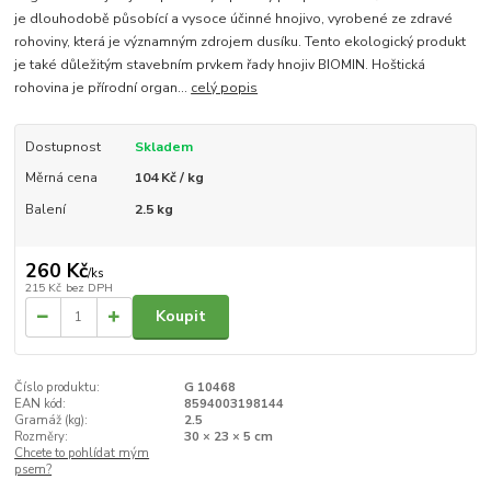
je dlouhodobě působící a vysoce účinné hnojivo, vyrobené ze zdravé
rohoviny, která je významným zdrojem dusíku. Tento ekologický produkt
je také důležitým stavebním prvkem řady hnojiv BIOMIN. Hoštická
rohovina je přírodní organ...
celý popis
Dostupnost
Skladem
Měrná cena
104 Kč / kg
Balení
2.5 kg
260 Kč
/
ks
215 Kč
bez DPH
Koupit
Číslo produktu:
G 10468
EAN kód:
8594003198144
Gramáž (kg):
2.5
Rozměry:
30 × 23 × 5 cm
Chcete to pohlídat mým
psem?