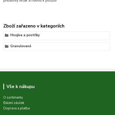
příbalový leták a návod k použití!
Zboží zařazeno v kategoriích
Hnojiva a postřiky
Granulované
Vše k nákupu
O sortimentu
Balení zásilek
Doprava a platba