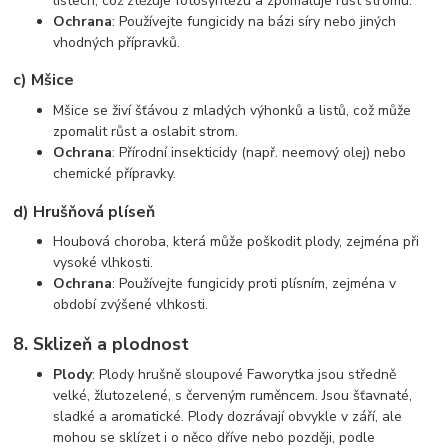
listech, což ztěžuje fotosyntézu a zpomaluje růst stromu.
Ochrana
: Používejte fungicidy na bázi síry nebo jiných
vhodných přípravků.
c) Mšice
Mšice se živí šťávou z mladých výhonků a listů, což může
zpomalit růst a oslabit strom.
Ochrana
: Přírodní insekticidy (např. neemový olej) nebo
chemické přípravky.
d) Hrušňová plíseň
Houbová choroba, která může poškodit plody, zejména při
vysoké vlhkosti.
Ochrana
: Používejte fungicidy proti plísním, zejména v
období zvýšené vlhkosti.
8.
Sklizeň a plodnost
Plody
: Plody hrušně sloupové Faworytka jsou středně
velké, žlutozelené, s červeným ruměncem. Jsou šťavnaté,
sladké a aromatické. Plody dozrávají obvykle v září, ale
mohou se sklízet i o něco dříve nebo později, podle