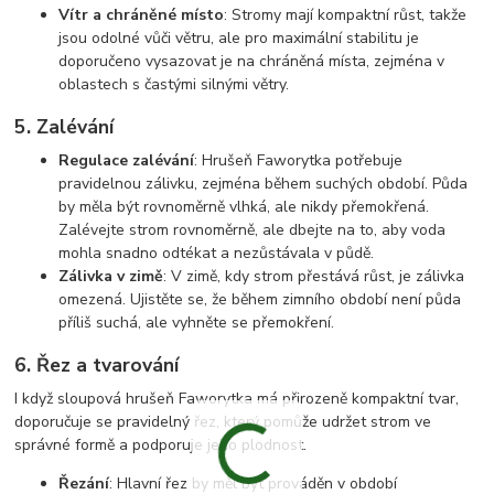
Vítr a chráněné místo
: Stromy mají kompaktní růst, takže
jsou odolné vůči větru, ale pro maximální stabilitu je
doporučeno vysazovat je na chráněná místa, zejména v
oblastech s častými silnými větry.
5.
Zalévání
Regulace zalévání
: Hrušeň Faworytka potřebuje
pravidelnou zálivku, zejména během suchých období. Půda
by měla být rovnoměrně vlhká, ale nikdy přemokřená.
Zalévejte strom rovnoměrně, ale dbejte na to, aby voda
mohla snadno odtékat a nezůstávala v půdě.
Zálivka v zimě
: V zimě, kdy strom přestává růst, je zálivka
omezená. Ujistěte se, že během zimního období není půda
příliš suchá, ale vyhněte se přemokření.
6.
Řez a tvarování
I když sloupová hrušeň Faworytka má přirozeně kompaktní tvar,
doporučuje se pravidelný řez, který pomůže udržet strom ve
správné formě a podporuje jeho plodnost.
Řezání
: Hlavní řez by měl být prováděn v období