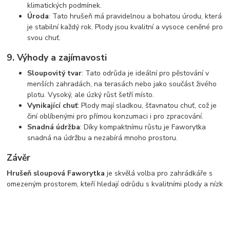
klimatických podmínek.
Úroda
: Tato hrušeň má pravidelnou a bohatou úrodu, která
je stabilní každý rok. Plody jsou kvalitní a vysoce ceněné pro
svou chuť.
9.
Výhody a zajímavosti
Sloupovitý tvar
: Tato odrůda je ideální pro pěstování v
menších zahradách, na terasách nebo jako součást živého
plotu. Vysoký, ale úzký růst šetří místo.
Vynikající chuť
: Plody mají sladkou, šťavnatou chuť, což je
činí oblíbenými pro přímou konzumaci i pro zpracování.
Snadná údržba
: Díky kompaktnímu růstu je Faworytka
snadná na údržbu a nezabírá mnoho prostoru.
Závěr
Hrušeň sloupová Faworytka
je skvělá volba pro zahrádkáře s
omezeným prostorem, kteří hledají odrůdu s kvalitními plody a nízk