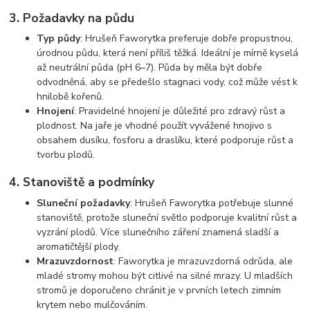
3.
Požadavky na půdu
Typ půdy
: Hrušeň Faworytka preferuje dobře propustnou,
úrodnou půdu, která není příliš těžká. Ideální je mírně kyselá
až neutrální půda (pH 6–7). Půda by měla být dobře
odvodněná, aby se předešlo stagnaci vody, což může vést k
hnilobě kořenů.
Hnojení
: Pravidelné hnojení je důležité pro zdravý růst a
plodnost. Na jaře je vhodné použít vyvážené hnojivo s
obsahem dusíku, fosforu a draslíku, které podporuje růst a
tvorbu plodů.
4.
Stanoviště a podmínky
Sluneční požadavky
: Hrušeň Faworytka potřebuje slunné
stanoviště, protože sluneční světlo podporuje kvalitní růst a
vyzrání plodů. Více slunečního záření znamená sladší a
aromatičtější plody.
Mrazuvzdornost
: Faworytka je mrazuvzdorná odrůda, ale
mladé stromy mohou být citlivé na silné mrazy. U mladších
stromů je doporučeno chránit je v prvních letech zimním
krytem nebo mulčováním.