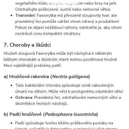
vegetačního klidu, obvykle na podzim nebo brzy na jaře.
Odstraňujte poškozené, suché nebo nemocné větve.
Tvarování
: Faworytka má přirozeně sloupovitý tvar, ale
pravidelný řez pomůže udržet strom zdravý a produktivní.
Pokud se objeví nežádoucí výhony, odstraňte je, aby strom
neztrácel svou kompaktní strukturu.
7.
Choroby a škůdci
Hrušeň sloupová Faworytka může být náchylná k některým
běžným chorobám a škůdcům, které mohou postihnout hrušně.
Mezi nejběžnější problémy patří:
a) Hrušňová rakovina
(
Nectria galligena
)
Tato bakteriální choroba způsobuje vznik rakovinných
útvarů na větvích. Může vést k postupnému odumírání větví.
Ochrana
: Pravidelný řez, odstraňování nemocných větví a
dezinfekce řezných nástrojů.
b) Padlí hrušňové
(
Podosphaera leucotricha
)
Padlí způsobuje tvorbu bílého práškového povlaku na