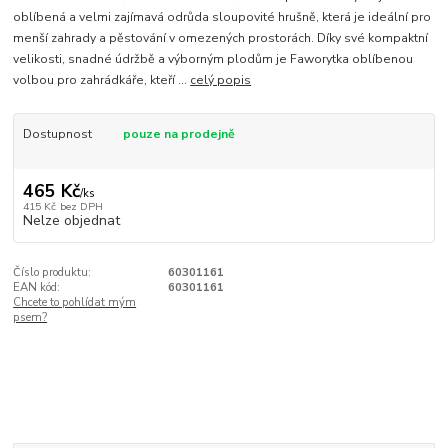
oblíbená a velmi zajímavá odrůda sloupovité hrušně, která je ideální pro
menší zahrady a pěstování v omezených prostorách. Díky své kompaktní
velikosti, snadné údržbě a výborným plodům je Faworytka oblíbenou
volbou pro zahrádkáře, kteří ...
celý popis
Dostupnost
pouze na prodejně
465 Kč
/
ks
415 Kč
bez DPH
Nelze objednat
Číslo produktu:
60301161
EAN kód:
60301161
Chcete to pohlídat mým
psem?