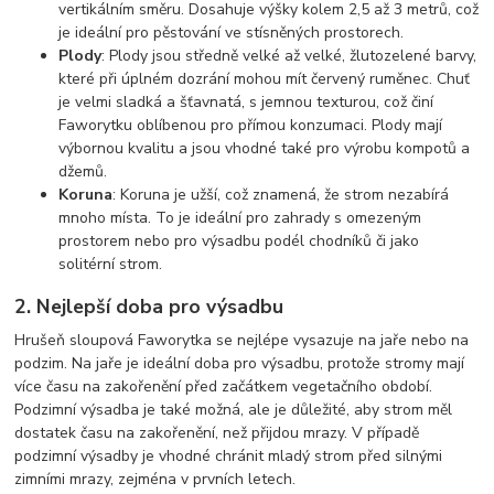
vertikálním směru. Dosahuje výšky kolem 2,5 až 3 metrů, což
je ideální pro pěstování ve stísněných prostorech.
Plody
: Plody jsou středně velké až velké, žlutozelené barvy,
které při úplném dozrání mohou mít červený ruměnec. Chuť
je velmi sladká a šťavnatá, s jemnou texturou, což činí
Faworytku oblíbenou pro přímou konzumaci. Plody mají
výbornou kvalitu a jsou vhodné také pro výrobu kompotů a
džemů.
Koruna
: Koruna je užší, což znamená, že strom nezabírá
mnoho místa. To je ideální pro zahrady s omezeným
prostorem nebo pro výsadbu podél chodníků či jako
solitérní strom.
2.
Nejlepší doba pro výsadbu
Hrušeň sloupová Faworytka se nejlépe vysazuje na jaře nebo na
podzim. Na jaře je ideální doba pro výsadbu, protože stromy mají
více času na zakořenění před začátkem vegetačního období.
Podzimní výsadba je také možná, ale je důležité, aby strom měl
dostatek času na zakořenění, než přijdou mrazy. V případě
podzimní výsadby je vhodné chránit mladý strom před silnými
zimními mrazy, zejména v prvních letech.