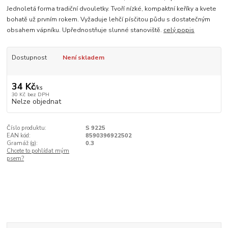
Jednoletá forma tradiční dvouletky. Tvoří nízké, kompaktní keříky a kvete
bohatě už prvním rokem. Vyžaduje lehčí písčitou půdu s dostatečným
obsahem vápníku. Upřednostňuje slunné stanoviště.
celý popis
Dostupnost
Není skladem
34 Kč
/
ks
30 Kč
bez DPH
Nelze objednat
Číslo produktu:
S 9225
EAN kód:
8590396922502
Gramáž (g):
0.3
Chcete to pohlídat mým
psem?