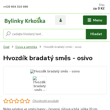
0
ks
+420 604 310 066
za
0 Kč
Menu
Hledat
Úvod
Osiva a semínka
Hvozdík bradatý směs - osivo
Hvozdík bradatý směs - osivo
Ohodnotit produkt
Nízká selekce ve směsi barev – červená, růžová a bílá, výška 30 cm.