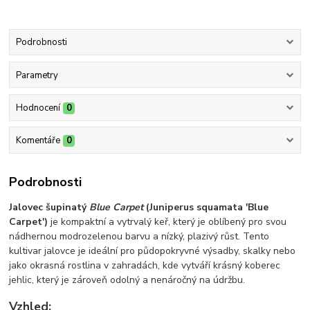
Podrobnosti
Parametry
Hodnocení
0
Komentáře
0
Podrobnosti
Jalovec šupinatý
Blue Carpet
(Juniperus squamata 'Blue
Carpet')
je kompaktní a vytrvalý keř, který je oblíbený pro svou
nádhernou modrozelenou barvu a nízký, plazivý růst. Tento
kultivar jalovce je ideální pro půdopokryvné výsadby, skalky nebo
jako okrasná rostlina v zahradách, kde vytváří krásný koberec
jehlic, který je zároveň odolný a nenáročný na údržbu.
Vzhled: