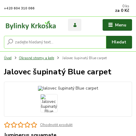
0
ks
+420 604 310 066
za
0 Kč
Menu
Hledat
Úvod
Okrasné stromy a keře
Jalovec šupinatý Blue carpet
Jalovec šupinatý Blue carpet
Ohodnotit produkt
Jumiperus squamate