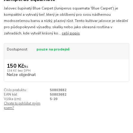
Jalovec šupinatý Blue Carpet (Juniperus squamata 'Blue Carpet') je
kompaktní a vytrvalý keř, který je oblíbený pro svou nádhernou
modrozelenou barvu a nízký, plazivý růst. Tento kultivar jalovce je ideální
pro půdopokryvné výsadby, skalky nebo jako okrasná rostlina v
zahradách, kde vytváří krásný ko...
celý popis
Dostupnost
pouze na prodejně
150 Kč
/
ks
134 Kč
bez DPH
Nelze objednat
Číslo produktu:
50803682
EAN kód:
50803682
Výška (cm):
5-20
Chcete to pohlídat mým
psem?