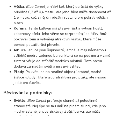
Výška
:
Blue Carpet
je nízký keř, který dorůstá do výšky
přibližně 0,2 až 0,4 metru, ale jeho šířka může dosahovat až
1,5 metru, což z něj činí ideální rostlinu pro pokrytí větších
ploch.
Koruna
: Tento kultivar má plazivý růst a vytváří hustý,
kobercový efekt. Jeho větve se rozprostírají do šířky, čímž
pokrývají zem a vytvářejí atraktivní vrstvu, která může
pomoci potlačit růst plevele.
Jehlice
: Jehlice jsou šupinovité, jemné, a mají nádhernou
stříbřitě modro-zelenou barvu, která se na podzim a v zimě
zintenzivňuje do stříbřitě modrých odstínů. Tato barva
dodává zahradám svěží a mrazivý vzhled.
Plody
: Po květu se na rostlině objevují drobné, modré
šištice (plody), které jsou atraktivní pro ptáky, ale nejsou
jedlé pro člověka.
Pěstování a podmínky:
Světlo
:
Blue Carpet
preferuje slunné až polostinné
stanoviště. Nejlépe se mu daří na plném slunci, kde jeho
modro-zelené jehlice získávají živější barvu, ale může