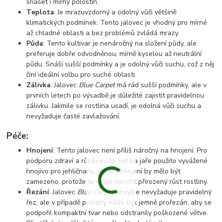
snášet i mírný polostín.
Teplota
: Je mrazuvzdorný a odolný vůči většině
klimatických podmínek. Tento jalovec je vhodný pro mírné
až chladné oblasti a bez problémů zvládá mrazy.
Půda
: Tento kultivar je nenáročný na složení půdy, ale
preferuje dobře odvodněnou, mírně kyselou až neutrální
půdu. Snáší sušší podmínky a je odolný vůči suchu, což z něj
činí ideální volbu pro suché oblasti.
Zálivka
: Jalovec
Blue Carpet
má rád sušší podmínky, ale v
prvních letech po výsadbě je důležité zajistit pravidelnou
zálivku. Jakmile se rostlina usadí, je odolná vůči suchu a
nevyžaduje časté zavlažování.
Péče:
Hnojení
: Tento jalovec není příliš náročný na hnojení. Pro
podporu zdraví a růstu může být na jaře použito vyvážené
hnojivo pro jehličnany, ale přehnojení by mělo být
zamezeno, protože to může narušit přirozený růst rostliny.
Řezání
: Jalovec
Blue Carpet
obvykle nevyžaduje pravidelný
řez, ale v případě potřeby může být jemně prořezán, aby se
podpořil kompaktní tvar nebo odstranily poškozené větve.