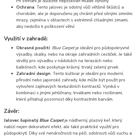
Při stříhání je důležité nepoškodit mladé výhony.
Ochrana
: Tento jalovec je odolný vůči většině škůdců a
chorobám, ale je doporučeno jej chránit před silnými zimními
mrazy, zejména v oblastech s extrémně chladnými zimami,
aby nedošlo k poškození větví.
Využití v zahradě:
Okrasné použití
:
Blue Carpet
je ideální pro půdopokryvné
výsadby, skalky, nebo na okraje zahradních cestiček. Je také
skvělý pro výsadbu v nádobách na terasách nebo
balkónech, kde poskytuje krásný, trvalý zelený prvek.
Zahradní design
: Tento kultivar je ideální pro moderní,
přírodní nebo japonské zahrady, kde může být použit pro
vytvoření zajímavých texturálních kontrastů. Vyniká v
kombinaci s jinými jehličnany, trvalkami nebo rostlinami,
které přitahují pozornost díky kontrastním barvám.
Závěr:
Jalovec šupinatý
Blue Carpet
je nádherný, plazivý keř, který
nabízí nejen dekorativní efekt, ale také praktické využití pro
půdopokrytí. Díky své nenáročnosti na péči, odolnosti vůči suchu a