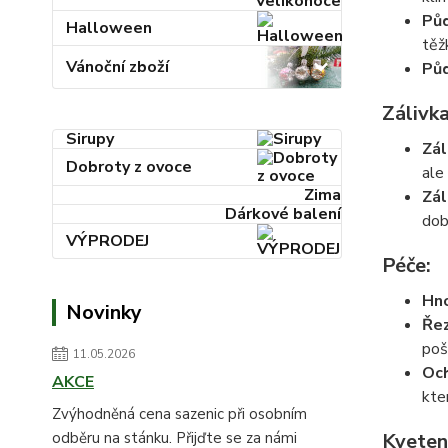
Velikonoce
Půd
Halloween
těž
Vánoční zboží
Půd
Zálivka
Sirupy
Zál
Dobroty z ovoce
ale
Zima
Zál
Dárkové balení
dob
VÝPRODEJ
Péče:
Hno
Novinky
Řez
poš
11.05.2026
Och
AKCE
kte
Zvýhodněná cena sazenic při osobním
odběru na stánku. Přijďte se za námi
Kveten