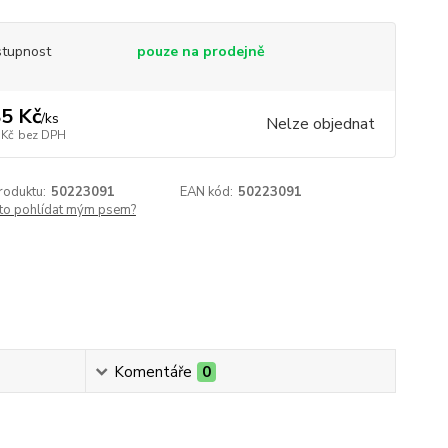
tupnost
pouze na prodejně
5 Kč
/
ks
Nelze objednat
 Kč
bez DPH
roduktu:
50223091
EAN kód:
50223091
 to pohlídat mým psem?
Komentáře
0