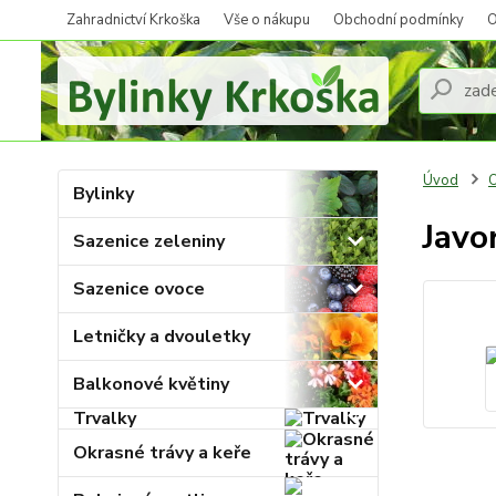
Zahradnictví Krkoška
Vše o nákupu
Obchodní podmínky
O
Úvod
O
Bylinky
Javo
Sazenice zeleniny
Sazenice ovoce
Letničky a dvouletky
Balkonové květiny
Trvalky
Okrasné trávy a keře