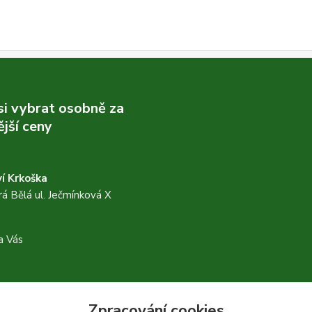
 si vybrat osobně za
jší ceny
í Krkoška
á Bělá ul. Ječmínková X
a Vás
Zpracování cookies