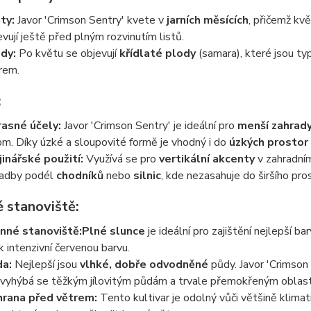
ty:
Javor 'Crimson Sentry' kvete v
jarních měsících
, přičemž kvě
evují ještě před plným rozvinutím listů.
dy:
Po květu se objevují
křídlaté plody
(samara), které jsou typ
rem.
:
asné účely:
Javor 'Crimson Sentry' je ideální pro
menší zahrad
om. Díky úzké a sloupovité formě je vhodný i do
úzkých prostor
jinářské použití:
Využívá se pro
vertikální akcenty
v zahradní
adby podél
chodníků
nebo
silnic
, kde nezasahuje do širšího pro
 stanoviště:
nné stanoviště:
Plné slunce
je ideální pro zajištění nejlepší ba
ik intenzivní červenou barvu.
a:
Nejlepší jsou
vlhké, dobře odvodněné
půdy. Javor 'Crimson 
 vyhýbá se těžkým jílovitým půdám a trvale přemokřeným oblas
rana před větrem:
Tento kultivar je odolný vůči většině klimat