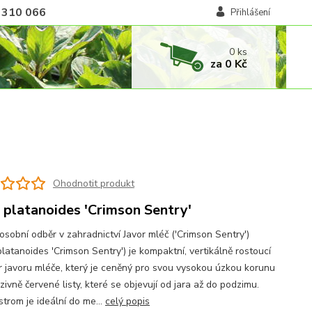
 310 066
Přihlášení
0
ks
za
0 Kč
Ohodnotit produkt
 platanoides 'Crimson Sentry'
osobní odběr v zahradnictví Javor mléč ('Crimson Sentry')
latanoides 'Crimson Sentry') je kompaktní, vertikálně rostoucí
ar javoru mléče, který je ceněný pro svou vysokou úzkou korunu
zivně červené listy, které se objevují od jara až do podzimu.
trom je ideální do me...
celý popis