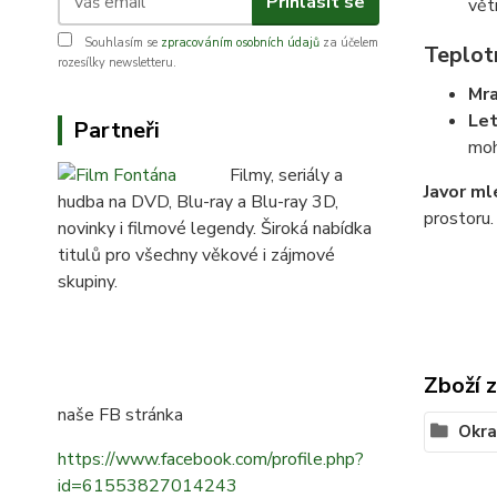
Přihlásit se
vět
Souhlasím se
zpracováním osobních údajů
za účelem
Teplot
rozesílky newsletteru.
Mra
Let
Partneři
moh
Filmy, seriály a
Javor ml
hudba na DVD, Blu-ray a Blu-ray 3D,
prostoru.
novinky i filmové legendy. Široká nabídka
titulů pro všechny věkové i zájmové
skupiny.
Zboží 
naše FB stránka
Okra
https://www.facebook.com/profile.php?
id=61553827014243