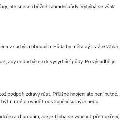
ůdy
, ale snese i běžné zahradní půdy. Vyhýbá se však
ména v suchých obdobích. Půda by měla být stále vlhká,
vat, aby nedocházelo k vysychání půdy. Po výsadbě je
což podpoří zdravý růst. Přílišné hnojení ale není nutné.
e být nutné provádět odstranění suchých nebo
ůdcům a chorobám, ale je třeba se vyhnout přemokření,