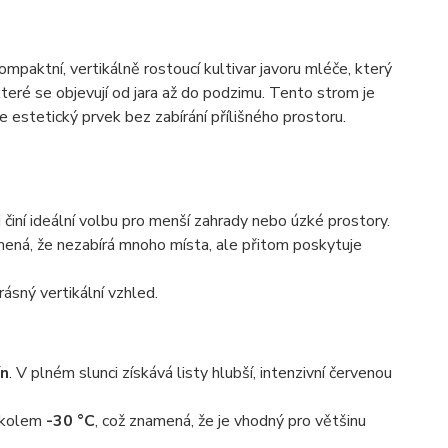
kompaktní, vertikálně rostoucí kultivar javoru mléče, který
které se objevují od jara až do podzimu. Tento strom je
 estetický prvek bez zabírání přílišného prostoru.
ěj činí ideální volbu pro menší zahrady nebo úzké prostory.
mená, že nezabírá mnoho místa, ale přitom poskytuje
ásný vertikální vzhled.
ín
. V plném slunci získává listy hlubší, intenzivní červenou
t kolem
-30 °C
, což znamená, že je vhodný pro většinu