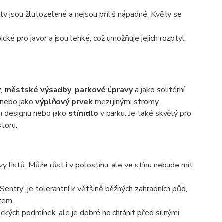
ty jsou žlutozelené a nejsou příliš nápadné. Květy se
ické pro javor a jsou lehké, což umožňuje jejich rozptyl
y
,
městské výsadby
,
parkové úpravy
a jako solitérní
nebo jako
výplňový prvek
mezi jinými stromy.
m designu nebo jako
stínidlo
v parku. Je také skvělý pro
storu.
rvy listů. Může růst i v polostínu, ale ve stínu nebude mít
Sentry' je tolerantní k většině běžných zahradních půd,
tem.
ických podmínek, ale je dobré ho chránit před silnými