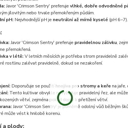
a:
Javor 'Crimson Sentry' preferuje
vlhké, dobře odvodněné p
kým jílovitým nebo trvale přemokřeným půdám.
ní pH:
Nejvhodnější pH je
neutrální až mírně kyselé
(pH 6–7).
:
ivka:
Javor 'Crimson Sentry' preferuje
pravidelnou zálivku
, zej
 ne přemokřená.
ivka v létě:
V letních měsících je potřeba strom pravidelně zalé
ré rostlinu zalévat pravidelně, dokud se nezakoření.
jení:
Doporučuje se použití
hnojiva pro stromy a keře
na jaře, 
ání:
Tento kultivar obvykle nevyžaduje pravidelný řez, ale můž
kozených větví, zejména pokud dojde k přetížení větví.
rana:
Javor 'Crimson Sentry' je poměrně odolný vůči běžným šk
ré může vést k hnilobě kořenů.
í a plody: