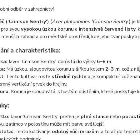
bní odběr v zahradnictví
éč ('Crimson Sentry')
(
Acer platanoides 'Crimson Sentry'
) je 
ý pro svou
vysokou úzkou korunu
a
intenzivně červené listy
, 
o menších zahrad a pro městské prostředí, kde jeho tvar poskytuje
ní a charakteristika:
ka:
Javor 'Crimson Sentry' dorůstá do výšky
6–8 m
.
ka:
Má úzkou, sloupovitou korunu s šířkou kolem
2–3 m
, což z n
t:
Tento kultivar roste
středně rychle
a je kompaktní, což zna
jemný vertikální prvek do krajiny.
una:
Koruna je sloupovitá, s hustým olistěním, které poskytuje kr
ky:
tlo:
Javor 'Crimson Sentry' preferuje
plné slunce
nebo
polost
vu, zatímco v polostínu může mít barvu světlejší.
lota:
Tento kultivar je
odolný vůči mrazům
, a to až do teplo
matických podmínek.