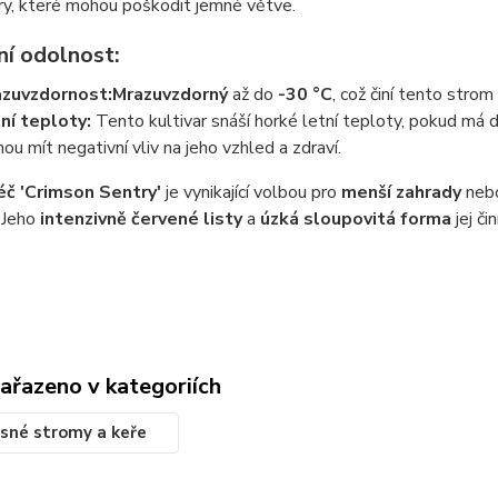
ry, které mohou poškodit jemné větve.
ní odolnost:
zuvzdornost:
Mrazuvzdorný
až do
-30 °C
, což činí tento stro
ní teploty:
Tento kultivar snáší horké letní teploty, pokud má
ou mít negativní vliv na jeho vzhled a zdraví.
éč 'Crimson Sentry'
je vynikající volbou pro
menší zahrady
neb
 Jeho
intenzivně červené listy
a
úzká sloupovitá forma
jej či
zařazeno v kategoriích
sné stromy a keře