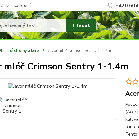
+420 604
chrana soukromí
Hledat
krasné stromy a keře
Javor mléč Crimson Sentry 1-1.4m
r mléč Crimson Sentry 1-1.4m
Acer
Pouze 
(Acer p
kultiv
a inten
Tento s