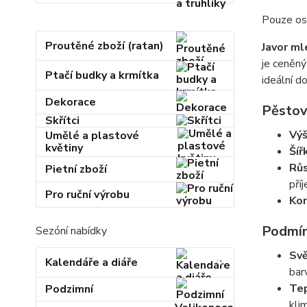
Pouze oso
Proutěné zboží (ratan)
Javor ml
je ceněn
Ptačí budky a krmítka
ideální d
Dekorace
Pěstová
Skřítci
Výš
Umělé a plastové
květiny
Šíř
Růs
Pietní zboží
pří
Pro ruční výrobu
Kor
Podmín
Sezóní nabídky
Svě
Kalendáře a diáře
bar
Tep
Podzimní
kli