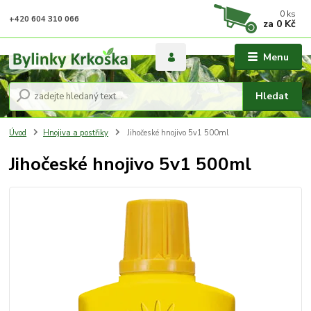
0
ks
+420 604 310 066
za
0 Kč
Menu
Hledat
Úvod
Hnojiva a postřiky
Jihočeské hnojivo 5v1 500ml
Jihočeské hnojivo 5v1 500ml