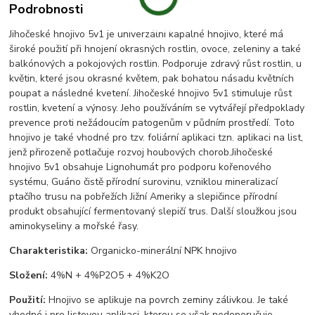
Podrobnosti
Jihočeské hnojivo 5v1 je univerzální kapalné hnojivo, které má
široké použití při hnojení okrasných rostlin, ovoce, zeleniny a také
balkónových a pokojových rostlin. Podporuje zdravý růst rostlin, u
květin, které jsou okrasné květem, pak bohatou násadu květních
poupat a následné kvetení. Jihočeské hnojivo 5v1 stimuluje růst
rostlin, kvetení a výnosy. Jeho používáním se vytvářejí předpoklady
prevence proti nežádoucím patogenům v půdním prostředí. Toto
hnojivo je také vhodné pro tzv. foliární aplikaci tzn. aplikaci na list,
jenž přirozeně potlačuje rozvoj houbových chorob.Jihočeské
hnojivo 5v1 obsahuje Lignohumát pro podporu kořenového
systému, Guáno čistě přírodní surovinu, vzniklou mineralizací
ptačího trusu na pobřežích Jižní Ameriky a slepičince přírodní
produkt obsahující fermentovaný slepičí trus. Další sloužkou jsou
aminokyseliny a mořské řasy.
Charakteristika:
Organicko-minerální NPK hnojivo
Složení:
4%N + 4%P2O5 + 4%K2O
Použití:
Hnojivo se aplikuje na povrch zeminy zálivkou. Je také
vhodné i pro listovou aplikaci, kterou se však nedoporučuje