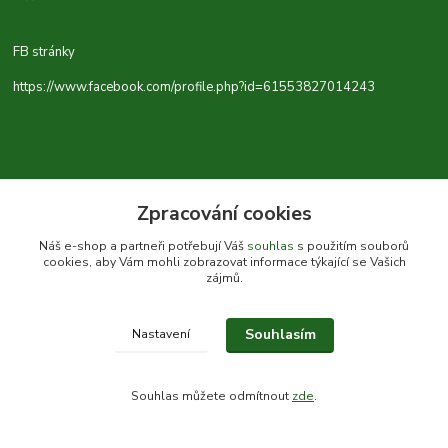
FB stránky
https://www.facebook.com/profile.php?id=61553827014243
Zpracování cookies
Náš e-shop a partneři potřebují Váš
souhlas
s použitím souborů
cookies, aby Vám mohli zobrazovat informace týkající se Vašich
zájmů.
Souhlasím
Nastavení
Souhlas můžete odmítnout
zde
.