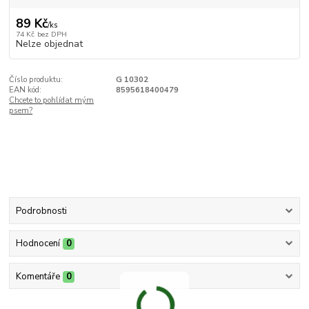
89 Kč
/
ks
74 Kč
bez DPH
Nelze objednat
Číslo produktu:
G 10302
EAN kód:
8595618400479
Chcete to pohlídat mým
psem?
Podrobnosti
Hodnocení
0
Komentáře
0