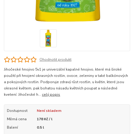
Ohodnotit produkt
Jihočeské hnojivo 5v1 je univerzální kapalné hnojivo, které má široké
použití při hnojení okrasných rostlin, ovoce, zeleniny a také balkónových
a pokojových rostlin. Podporuje zdravý růst rostlin, u květin, které jsou
okrasné květem, pak bohatou násadu květních poupat a následné
kvetení. Jihočeské h...
celý popis
Dostupnost
Není skladem
Měrná cena
178 Kč / l
Balení
0.5 l