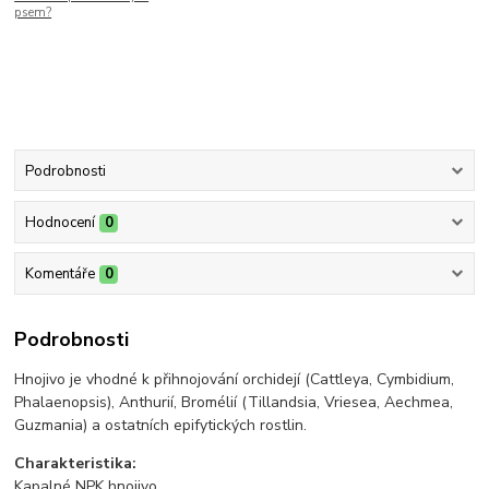
psem?
Podrobnosti
Hodnocení
0
Komentáře
0
Podrobnosti
Hnojivo je vhodné k přihnojování orchidejí (Cattleya, Cymbidium,
Phalaenopsis), Anthurií, Bromélií (Tillandsia, Vriesea, Aechmea,
Guzmania) a ostatních epifytických rostlin.
Charakteristika:
Kapalné NPK hnojivo