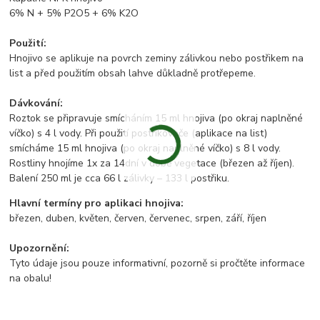
6% N + 5% P2O5 + 6% K2O
Použití:
Hnojivo se aplikuje na povrch zeminy zálivkou nebo postřikem na
list a před použitím obsah lahve důkladně protřepeme.
Dávkování:
Roztok se připravuje smícháním 15 ml hnojiva (po okraj naplněné
víčko) s 4 l vody. Při použití postřikovače (aplikace na list)
smícháme 15 ml hnojiva (po okraj naplněné víčko) s 8 l vody.
Rostliny hnojíme 1x za 14dní v době vegetace (březen až říjen).
Balení 250 ml je cca 66 l zálivky – 133 l postřiku.
Hlavní termíny pro aplikaci hnojiva:
březen, duben, květen, červen, červenec, srpen, září, říjen
Upozornění:
Tyto údaje jsou pouze informativní, pozorně si pročtěte informace
na obalu!