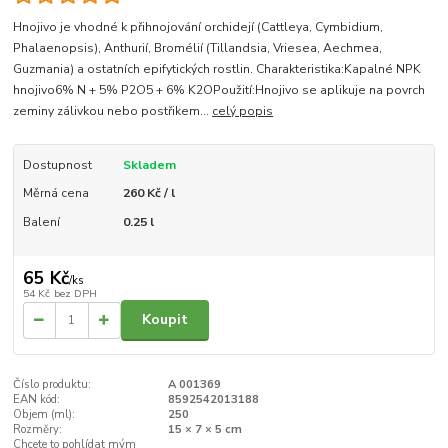
Hnojivo je vhodné k přihnojování orchidejí (Cattleya, Cymbidium,
Phalaenopsis), Anthurií, Bromélií (Tillandsia, Vriesea, Aechmea,
Guzmania) a ostatních epifytických rostlin. Charakteristika:Kapalné NPK
hnojivo6% N + 5% P2O5 + 6% K2OPoužití:Hnojivo se aplikuje na povrch
zeminy zálivkou nebo postřikem...
celý popis
Dostupnost
Skladem
Měrná cena
260 Kč / l
Balení
0.25 l
65 Kč
/
ks
54 Kč
bez DPH
Koupit
Číslo produktu:
A 001369
EAN kód:
8592542013188
Objem (ml):
250
Rozměry:
15 × 7 × 5 cm
Chcete to pohlídat mým