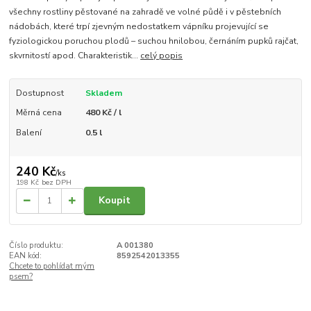
všechny rostliny pěstované na zahradě ve volné půdě i v pěstebních
nádobách, které trpí zjevným nedostatkem vápníku projevující se
fyziologickou poruchou plodů – suchou hnilobou, černáním pupků rajčat,
skvrnitostí apod. Charakteristik...
celý popis
Dostupnost
Skladem
Měrná cena
480 Kč / l
Balení
0.5 l
240 Kč
/
ks
198 Kč
bez DPH
Koupit
Číslo produktu:
A 001380
EAN kód:
8592542013355
Chcete to pohlídat mým
psem?