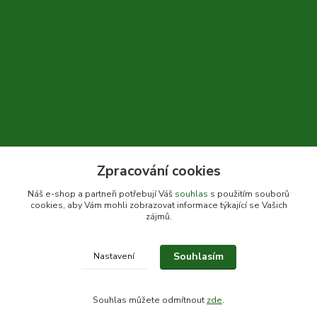
Zpracování cookies
+420 604 310 066
Náš e-shop a partneři potřebují Váš
souhlas
s použitím souborů
cookies, aby Vám mohli zobrazovat informace týkající se Vašich
info@bylinkykrkoska.cz
zájmů.
Souhlasím
Nastavení
© Bylinky Krkoška 2020-2026
Souhlas můžete odmítnout
zde
.
Vytvořeno na
Eshop-rychle.cz