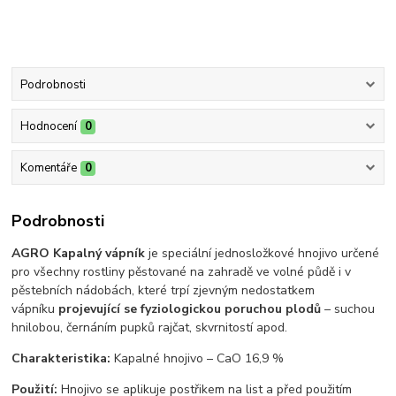
Podrobnosti
Hodnocení
0
Komentáře
0
Podrobnosti
AGRO Kapalný vápník
je speciální jednosložkové hnojivo určené
pro všechny rostliny pěstované na zahradě ve volné půdě i v
pěstebních nádobách, které trpí zjevným nedostatkem
vápníku
projevující se fyziologickou poruchou plodů
– suchou
hnilobou, černáním pupků rajčat, skvrnitostí apod.
Charakteristika:
Kapalné hnojivo – CaO 16,9 %
Použití:
Hnojivo se aplikuje postřikem na list a před použitím