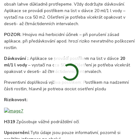
obsah lahve důkladně protřepeme. Vždy dodržujte dávkování.
Aplikace se provádí postřikem na list v dávce 20 ml/1 l vody –
vystačí na cca 50 m2. Ošetření je potřeba vícekrát opakovat v
deseti- až čtrnáctidenních intervalech.
POZOR:
Hnojivo má herbicidní účinek – při porušení zásad
aplikace, při předávkování apod. hrozí riziko nevratného poškození
rostlin.
Dávkování :
Aplikace se provádí postřikem na list v dávce
20
ml/1 l vody
– vystačí na cca 50 m2. Ošetření je potřeba vícekrát
opakovat v deseti- až čtrnáctidenních intervalech.
Preventivní doplňková výživa postřikem: Postřikem na nadzemní
části rostlin, hlavně je potřeba docílit ošetření plodu
Rizikovost:
H319
Způsobuje vážné podráždění očí.
Upozornění:
Tyto údaje jsou pouze informativní, pozorně si