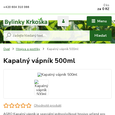
0
ks
+420 604 310 066
za
0 Kč
Menu
Hledat
Úvod
Hnojiva a postřiky
Kapalný vápník 500ml
Kapalný vápník 500ml
Ohodnotit produkt
AGRO Kapalný vápník je speciální jednosložkové hnojivo určené pro