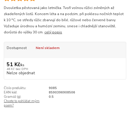
Dvouletka pěstovaná jako letnička. Tvoří volnou růžici zvlněných až
zkadeřených listů. Koncem léta a na podzim, při poklesu nočních teplot
k 10 °C, se středy růžic zbarvují do bílé, růžové nebo červené barvy.
Vyžaduje úrodnou a humózní zeminu, snese i chladnější stanoviště,
dorůstá do výšky 30 cm.
celý popis
Dostupnost
Není skladem
51 Kč
/
ks
46 Kč
bez DPH
Nelze objednat
Číslo produktu:
9085
EAN kód:
8590396908506
Gramáž (g):
0.5
Chcete to pohlídat mým
psem?