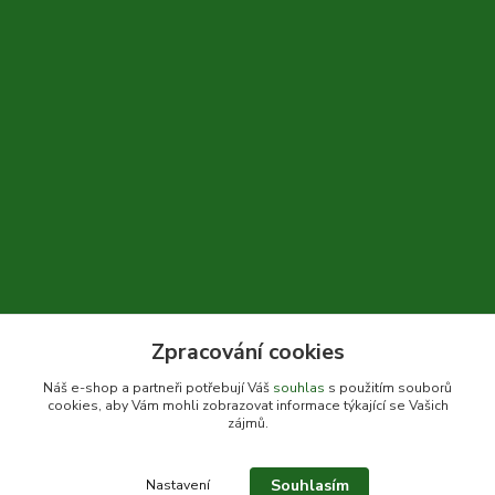
Zpracování cookies
+420 604 310 066
Náš e-shop a partneři potřebují Váš
souhlas
s použitím souborů
cookies, aby Vám mohli zobrazovat informace týkající se Vašich
info@bylinkykrkoska.cz
zájmů.
Souhlasím
Nastavení