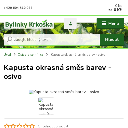
0
ks
+420 604 310 066
za
0 Kč
Menu
Hledat
Úvod
Osiva a semínka
Kapusta okrasná směs barev - osivo
Kapusta okrasná směs barev -
osivo
Ohodnotit produkt