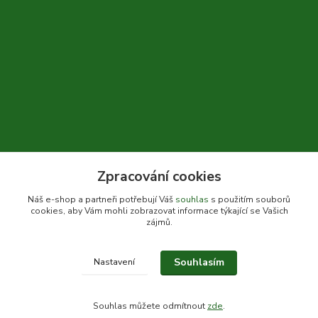
Zpracování cookies
+420 604 310 066
Náš e-shop a partneři potřebují Váš
souhlas
s použitím souborů
cookies, aby Vám mohli zobrazovat informace týkající se Vašich
info@bylinkykrkoska.cz
zájmů.
Souhlasím
Nastavení
© Bylinky Krkoška 2020-2026
Souhlas můžete odmítnout
zde
.
Vytvořeno na
Eshop-rychle.cz