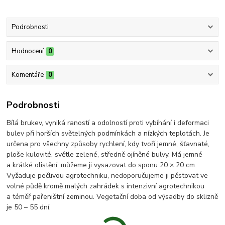
Podrobnosti
Hodnocení
0
Komentáře
0
Podrobnosti
Bílá brukev, vyniká raností a odolností proti vybíhání i deformaci
bulev při horších světelných podmínkách a nízkých teplotách. Je
určena pro všechny způsoby rychlení, kdy tvoří jemné, šťavnaté,
ploše kulovité, světle zelené, středně ojíněné bulvy. Má jemné
a krátké olistění, můžeme ji vysazovat do sponu 20 × 20 cm.
Vyžaduje pečlivou agrotechniku, nedoporučujeme ji pěstovat ve
volné půdě kromě malých zahrádek s intenzivní agrotechnikou
a téměř pařeništní zeminou. Vegetační doba od výsadby do sklizně
je 50 – 55 dní.