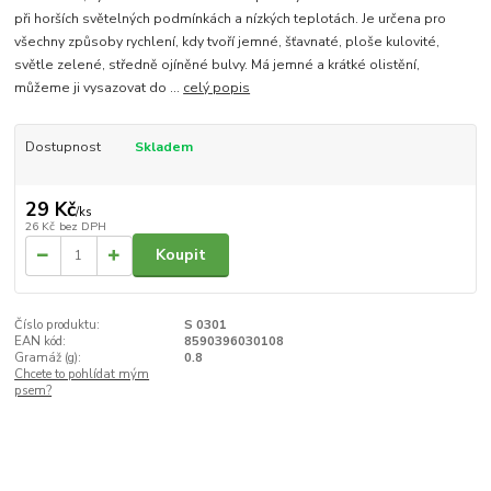
při horších světelných podmínkách a nízkých teplotách. Je určena pro
všechny způsoby rychlení, kdy tvoří jemné, šťavnaté, ploše kulovité,
světle zelené, středně ojíněné bulvy. Má jemné a krátké olistění,
můžeme ji vysazovat do ...
celý popis
Dostupnost
Skladem
29 Kč
/
ks
26 Kč
bez DPH
Koupit
Číslo produktu:
S 0301
EAN kód:
8590396030108
Gramáž (g):
0.8
Chcete to pohlídat mým
psem?