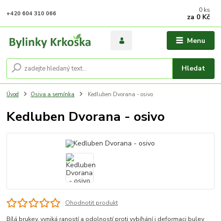
0
ks
+420 604 310 066
za
0 Kč
Menu
Hledat
Úvod
Osiva a semínka
Kedluben Dvorana - osivo
Kedluben Dvorana - osivo
Ohodnotit produkt
Bílá brukev, vyniká raností a odolností proti vybíhání i deformaci bulev