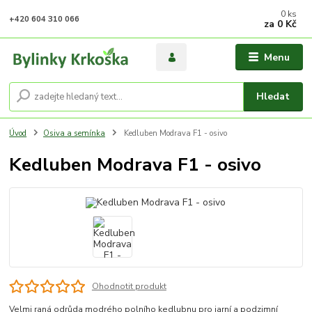
0
ks
+420 604 310 066
za
0 Kč
Menu
Hledat
Úvod
Osiva a semínka
Kedluben Modrava F1 - osivo
Kedluben Modrava F1 - osivo
Ohodnotit produkt
Velmi raná odrůda modrého polního kedlubnu pro jarní a podzimní