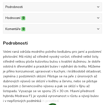
Podrobnosti
Hodnocení
0
Komentáře
0
Podrobnosti
Velmi raná odrůda modrého polního kedlubnu pro jarní a podzimní
pěstování. Má nízký až středně vysoký vzrůst, středně velké listy,
středně velkou ploše kulovitou bulvu s kvalitní dužninou. Je dobře
odolná k dřevnatění a praskání bulev i vybíhání do květu. Můžeme
je přímo konzumovat, upravovat v kuchyni, i krátkodobě skladovat,
zejména z podzimních sklizní. Pěstuje se na jaře z únorových až
dubnových výsevů se sklizní v květnu a červnu, nebo se pěstuje
na podzim z červencového výsevu a pak se sklízí v říjnu až
listopadu. Vysazuje se ve sponu 25 × 30 cm. Hlavní předností
hybridu Modrava F1 je vysoká vyrovnanost v růstu a vývoji bulev
i v nepříznivých podmínkách prostředí.