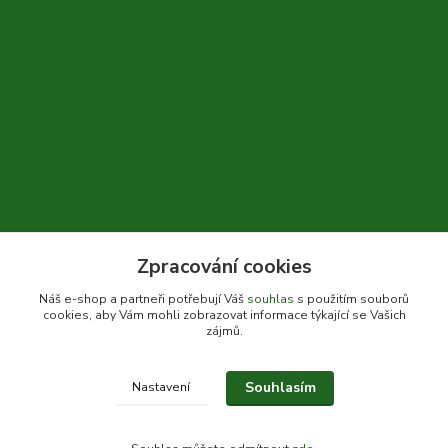
Zpracování cookies
+420 604 310 066
Náš e-shop a partneři potřebují Váš
souhlas
s použitím souborů
cookies, aby Vám mohli zobrazovat informace týkající se Vašich
info@bylinkykrkoska.cz
zájmů.
Souhlasím
Nastavení
© Bylinky Krkoška 2020-2026