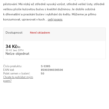
pěstování. Má nízký až středně vysoký vzrůst, středně velké listy, středně
velkou ploše kulovitou bulvu s kvalitní dužninou. Je dobře odolná
k dřevnatění a praskání bulev i vybíhání do květu. Můžeme je přímo
konzumovat, upravovat v kuch...
celý popis
Dostupnost
Není skladem
34 Kč
/
ks
30 Kč
bez DPH
Nelze objednat
Číslo produktu:
S 0365
EAN kód:
8590396036506
Počet semen v balení:
50
Chcete to pohlídat mým
psem?