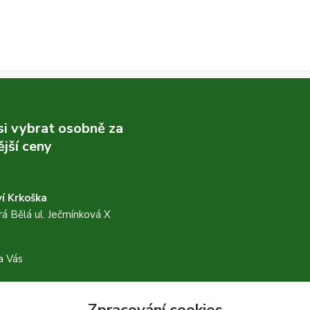
 si vybrat osobně za
jší ceny
í Krkoška
á Bělá ul. Ječmínková X
a Vás
Zpracování cookies