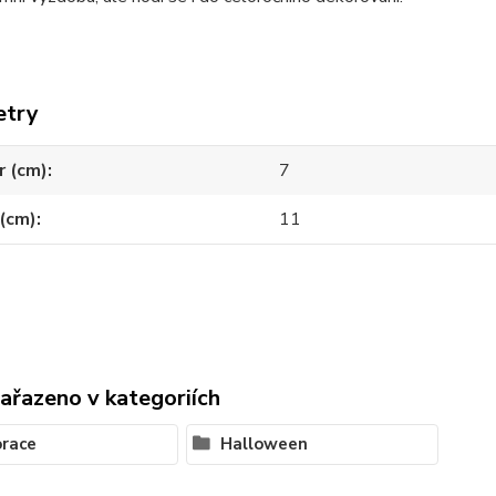
etry
r (cm)
7
(cm)
11
zařazeno v kategoriích
race
Halloween