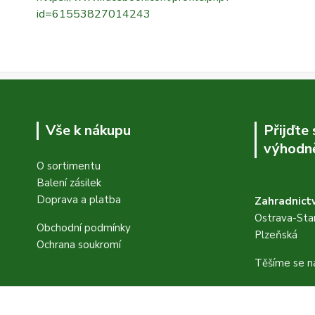
id=61553827014243
Vše k nákupu
Přijďte
výhodně
O sortimentu
Balení zásilek
Doprava a platba
Zahradnictv
Ostrava-Star
Obchodní podmínky
Plzeňská
Ochrana soukromí
Těšíme se n
FB stránky