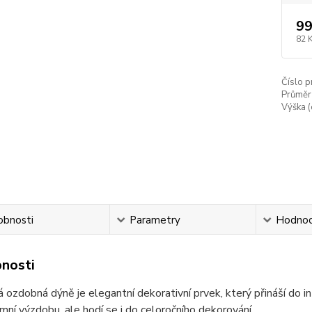
99
82 
Číslo p
Průměr 
Výška (
obnosti
Parametry
Hodnoc
nosti
 ozdobná dýně je elegantní dekorativní prvek, který přináší do int
mní výzdobu, ale hodí se i do celoročního dekorování.