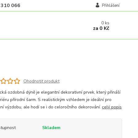
 310 066
Přihlášení
0
ks
za
0 Kč
Ohodnotit produkt
cká ozdobná dýně je elegantní dekorativní prvek, který přináší
riéru přírodní šarm. S realistickým vzhledem je ideální pro
ní výzdobu, ale hodí se i do celoročního dekorování.
celý popis
tupnost
Skladem