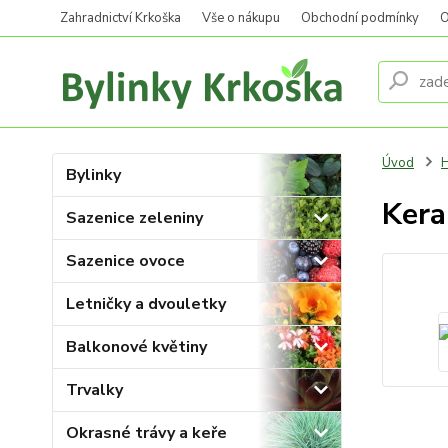
Zahradnictví Krkoška
Vše o nákupu
Obchodní podmínky
O
Úvod
Bylinky
Kera
Sazenice zeleniny
Sazenice ovoce
Letničky a dvouletky
Balkonové květiny
Trvalky
Okrasné trávy a keře