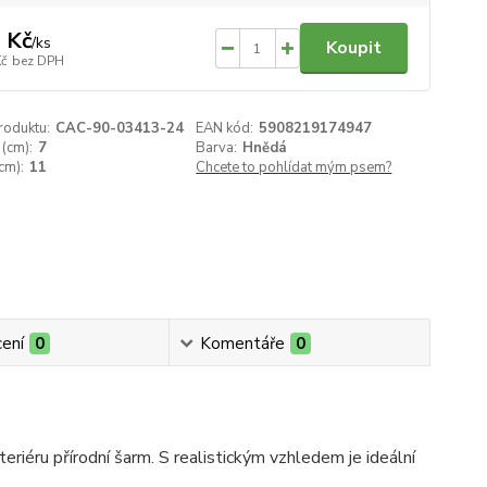
 Kč
/
ks
Koupit
Kč
bez DPH
roduktu:
CAC-90-03413-24
EAN kód:
5908219174947
(cm):
7
Barva:
Hnědá
cm):
11
Chcete to pohlídat mým psem?
ení
0
Komentáře
0
eriéru přírodní šarm. S realistickým vzhledem je ideální