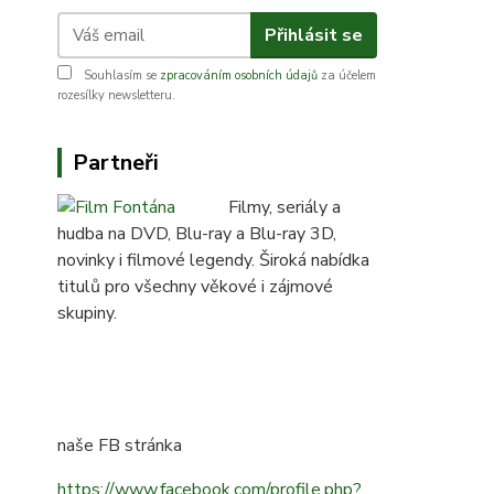
Přihlásit se
Souhlasím se
zpracováním osobních údajů
za účelem
rozesílky newsletteru.
Partneři
Filmy, seriály a
hudba na DVD, Blu-ray a Blu-ray 3D,
novinky i filmové legendy. Široká nabídka
titulů pro všechny věkové i zájmové
skupiny.
naše FB stránka
https://www.facebook.com/profile.php?