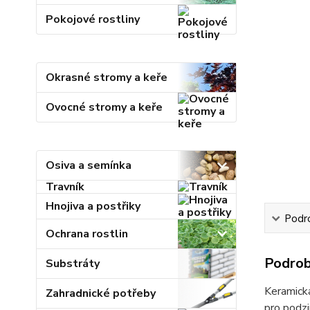
Pokojové rostliny
Okrasné stromy a keře
Ovocné stromy a keře
Osiva a semínka
Travník
Hnojiva a postřiky
Podr
Ochrana rostlin
Podrob
Substráty
Keramická
Zahradnické potřeby
pro podzi