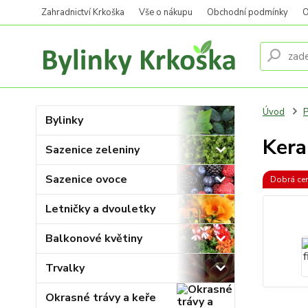
Zahradnictví Krkoška
Vše o nákupu
Obchodní podmínky
O
Úvod
P
Bylinky
Kera
Sazenice zeleniny
Sazenice ovoce
Dobrá ce
Letničky a dvouletky
Balkonové květiny
Trvalky
Okrasné trávy a keře