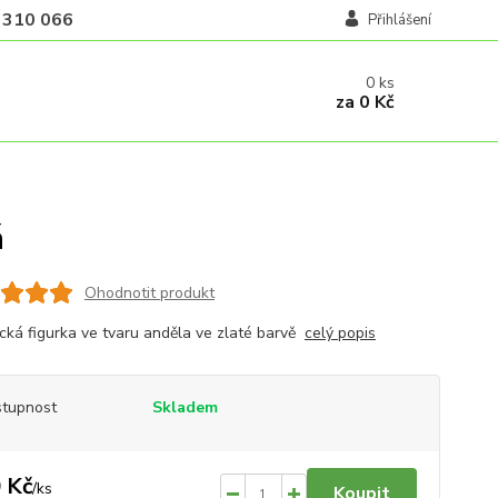
 310 066
Přihlášení
0
ks
za
0 Kč
á
Ohodnotit produkt
cká figurka ve tvaru anděla ve zlaté barvě
celý popis
tupnost
Skladem
 Kč
/
ks
Koupit