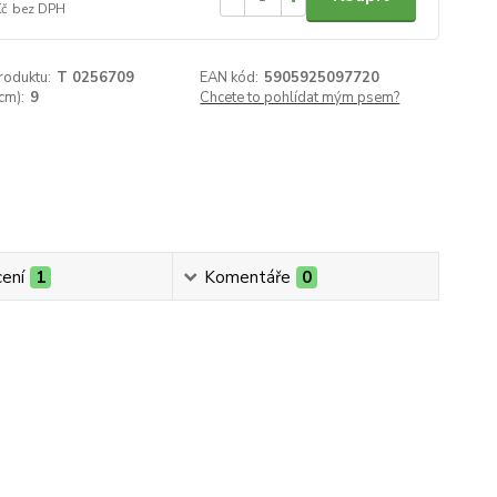
Kč
bez DPH
roduktu:
T 0256709
EAN kód:
5905925097720
cm):
9
Chcete to pohlídat mým psem?
ení
1
Komentáře
0