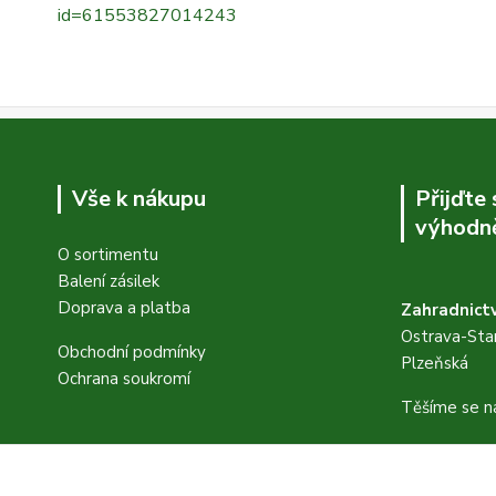
id=61553827014243
Vše k nákupu
Přijďte
výhodně
O sortimentu
Balení zásilek
Doprava a platba
Zahradnictv
Ostrava-Star
Obchodní podmínky
Plzeňská
Ochrana soukromí
Těšíme se n
FB stránky