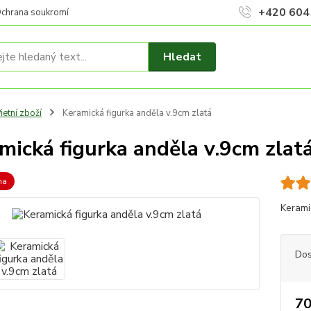
+420 604
chrana soukromí
Hledat
ietní zboží
Keramická figurka anděla v.9cm zlatá
mická figurka anděla v.9cm zlat
na
Kerami
Dos
70