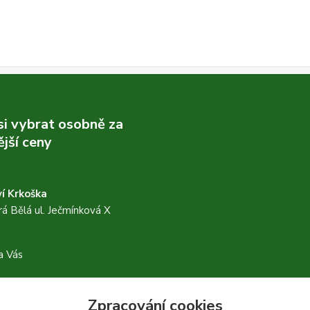
 si vybrat osobně za
jší ceny
í Krkoška
á Bělá ul. Ječmínková X
a Vás
Zpracování cookies