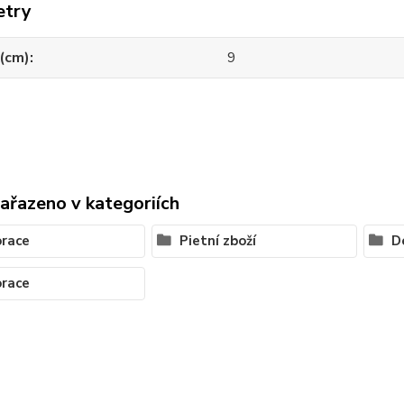
etry
(cm)
9
zařazeno v kategoriích
race
Pietní zboží
D
race