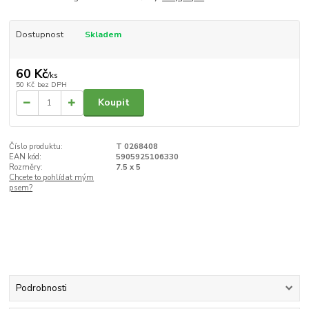
Dostupnost
Skladem
60 Kč
/
ks
50 Kč
bez DPH
Koupit
Číslo produktu:
T 0268408
EAN kód:
5905925106330
Rozměry:
7.5 x 5
Chcete to pohlídat mým
psem?
Podrobnosti