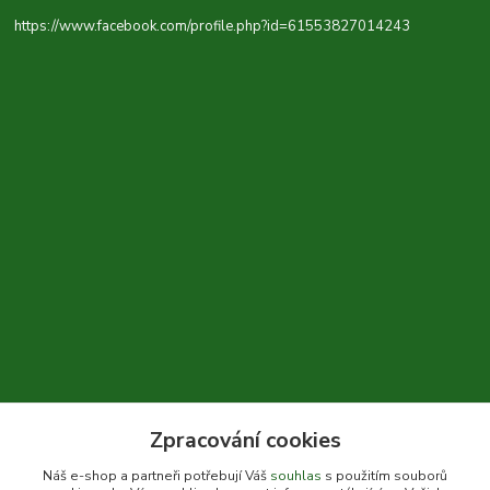
https://www.facebook.com/profile.php?id=61553827014243
Zpracování cookies
+420 604 310 066
Náš e-shop a partneři potřebují Váš
souhlas
s použitím souborů