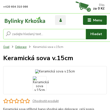
0
ks
+420 604 310 066
za
0 Kč
Menu
Hledat
Úvod
Dekorace
Keramická sova v.15cm
Keramická sova v.15cm
Ohodnotit produkt
Keramická sova stříbrné barvy vhodná jako dekorace.
celý popis