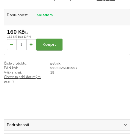
Dostupnost
Skladem
160 Kč
/
ks
132 Kč
bez DPH
Koupit
Číslo produktu:
polnix
EAN kód:
5905925101557
Výška (cm):
15
Chcete to pohlídat mým
psem?
Podrobnosti