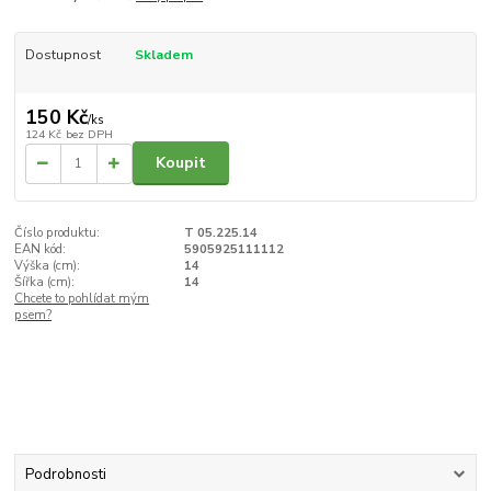
Dostupnost
Skladem
150 Kč
/
ks
124 Kč
bez DPH
Koupit
Číslo produktu:
T 05.225.14
EAN kód:
5905925111112
Výška (cm):
14
Šířka (cm):
14
Chcete to pohlídat mým
psem?
Podrobnosti