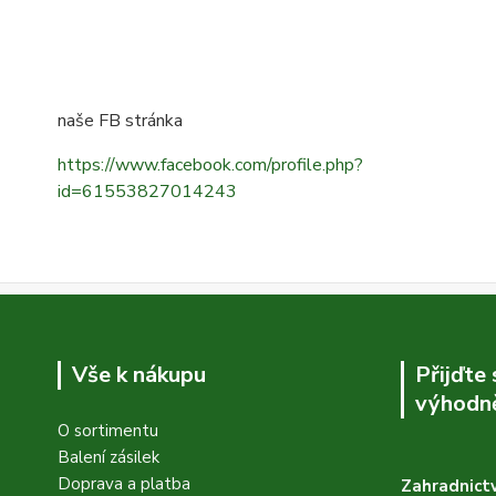
naše FB stránka
https://www.facebook.com/profile.php?
id=61553827014243
Vše k nákupu
Přijďte
výhodně
O sortimentu
Balení zásilek
Doprava a platba
Zahradnictv