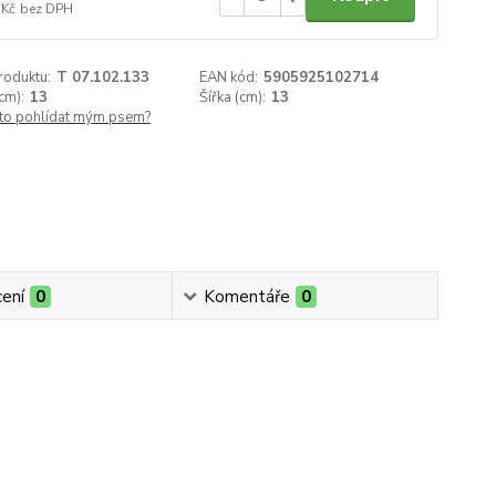
 Kč
bez DPH
roduktu:
T 07.102.133
EAN kód:
5905925102714
cm):
13
Šířka (cm):
13
 to pohlídat mým psem?
ení
0
Komentáře
0