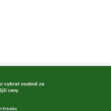
 si vybrat osobně za
jší ceny
í Krkoška