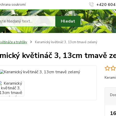
+420 604
chrana soukromí
Hledat
větináče a truhlíky
Keramický květináč 3, 13cm tmavě zelený
mický květináč 3, 13cm tmavě z
Kerami
Dos
16