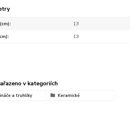
etry
(cm)
13
(cm)
13
zařazeno v kategoriích
ináče a truhlíky
Keramické