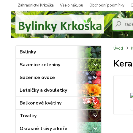
Zahradnictví Krkoška
Vše o nákupu
Obchodní podmínky
O
Úvod
K
Bylinky
Kera
Sazenice zeleniny
Sazenice ovoce
Letničky a dvouletky
Balkonové květiny
Trvalky
Okrasné trávy a keře