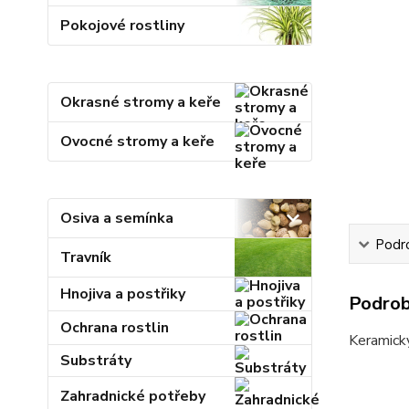
Pokojové rostliny
Okrasné stromy a keře
Ovocné stromy a keře
Osiva a semínka
Podr
Travník
Hnojiva a postřiky
Podrob
Ochrana rostlin
Keramický
Substráty
Zahradnické potřeby