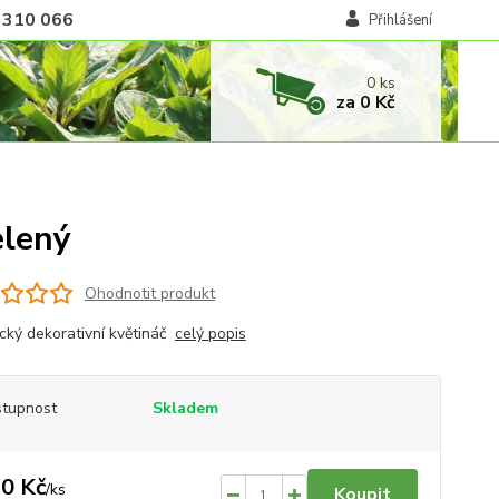
 310 066
Přihlášení
0
ks
za
0 Kč
elený
Ohodnotit produkt
cký dekorativní květináč
celý popis
tupnost
Skladem
0 Kč
/
ks
Koupit