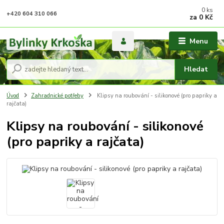
0
ks
+420 604 310 066
za
0 Kč
Menu
Hledat
Úvod
Zahradnické potřeby
Klipsy na roubování - silikonové (pro papriky a
rajčata)
Klipsy na roubování - silikonové
(pro papriky a rajčata)