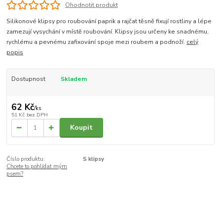
Ohodnotit produkt
Silikonové klipsy pro roubování paprik a rajčat těsně fixují rostliny a lépe
zamezují vysychání v místě roubování. Klipsy jsou určeny ke snadnému,
rychlému a pevnému zafixování spoje mezi roubem a podnoží.
celý
popis
Dostupnost
Skladem
62 Kč
/
ks
51 Kč
bez DPH
Koupit
Číslo produktu:
S klipsy
Chcete to pohlídat mým
psem?