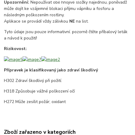
Upozornění:
Nepoužívat obě hnojivé složky najednou, poněvadž
může dojít ke vzájemné blokaci příjmu vápníku a fosforu a
následným poškozením rostliny.
Aplikace se provádí vždy zálivkou
NE
na list.
Tyto údaje jsou pouze informativní. pozorně čtěte příbalový leták
a návod k použití!
Rizikovost:
Přípravek je klasifikovaný jako zdraví škodlivý
H302 Zdraví škodlivý při požití.
H318 Způsobuje vážné poškození očí
H272 Může zesílit požár; oxidant
Zboží zařazeno v kategoriích