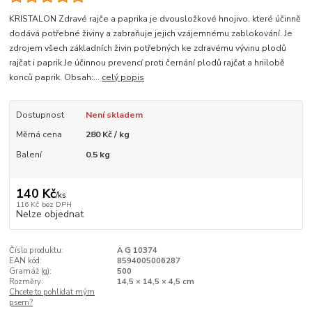
KRISTALON Zdravé rajče a paprika je dvousložkové hnojivo, které účinně
dodává potřebné živiny a zabraňuje jejich vzájemnému zablokování. Je
zdrojem všech základních živin potřebných ke zdravému vývinu plodů
rajčat i paprik.Je účinnou prevencí proti černání plodů rajčat a hnilobě
konců paprik. Obsah:...
celý popis
Dostupnost
Není skladem
Měrná cena
280 Kč / kg
Balení
0.5 kg
140 Kč
/
ks
116 Kč
bez DPH
Nelze objednat
Číslo produktu:
A G 10374
EAN kód:
8594005006287
Gramáž (g):
500
Rozměry:
14,5 × 14,5 × 4,5 cm
Chcete to pohlídat mým
psem?