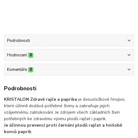
Podrobnosti
Hodnocení
0
Komentáře
0
Podrobnosti
KRISTALON Zdravé rajče a paprika
je dvousložkové hnojivo,
které účinně dodává potřebné živiny a zabraňuje jejich
vzájemnému zablokování. Je zdrojem všech základních živin
potřebných ke zdravému vývinu plodů rajčat i paprik.
Je účinnou prevencí proti černání plodů rajčat a hnilobě
konců paprik
.