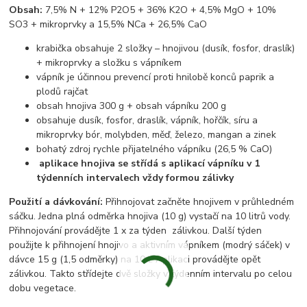
Obsah:
7,5% N + 12% P2O5 + 36% K2O + 4,5% MgO + 10%
SO3 + mikroprvky a 15,5% NCa + 26,5% CaO
krabička obsahuje 2 složky – hnojivou (dusík, fosfor, draslík)
+ mikroprvky a složku s vápníkem
vápník je účinnou prevencí proti hnilobě konců paprik a
plodů rajčat
obsah hnojiva 300 g + obsah vápníku 200 g
obsahuje dusík, fosfor, draslík, vápník, hořčík, síru a
mikroprvky bór, molybden, měď, železo, mangan a zinek
bohatý zdroj rychle přijatelného vápníku (26,5 % CaO)
aplikace hnojiva se střídá s aplikací vápníku v 1
týdenních intervalech vždy formou zálivky
Použití a dávkování:
Přihnojovat začněte hnojivem v průhledném
sáčku. Jedna plná odměrka hnojiva (10 g) vystačí na 10 litrů vody.
Přihnojování provádějte 1 x za týden zálivkou. Další týden
použijte k přihnojení hnojivo a aktivním vápníkem (modrý sáček) v
dávce 15 g (1,5 odměrky) na 10 l. Aplikaci provádějte opět
zálivkou. Takto střídejte dvě složky v týdenním intervalu po celou
dobu vegetace.