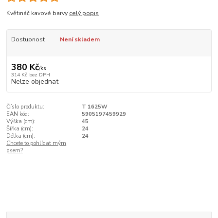
Květináč kavové barvy
celý popis
Dostupnost
Není skladem
380 Kč
/
ks
314 Kč
bez DPH
Nelze objednat
Číslo produktu:
T 1625W
EAN kód:
5905197459929
Výška (cm):
45
Šířka (cm):
24
Délka (cm):
24
Chcete to pohlídat mým
psem?