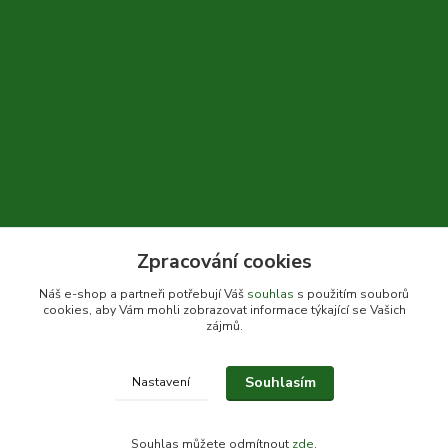
Zpracování cookies
+420 604 310 066
Náš e-shop a partneři potřebují Váš
souhlas
s použitím souborů
cookies, aby Vám mohli zobrazovat informace týkající se Vašich
info@bylinkykrkoska.cz
zájmů.
Souhlasím
Nastavení
© Bylinky Krkoška 2020-2026
Souhlas můžete odmítnout
zde
.