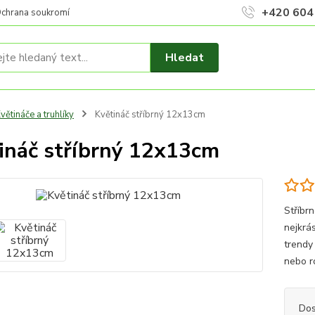
+420 604
chrana soukromí
Hledat
větináče a truhlíky
Květináč stříbrný 12x13cm
ináč stříbrný 12x13cm
Stříbr
nejkrá
trendy
nebo r
Dos