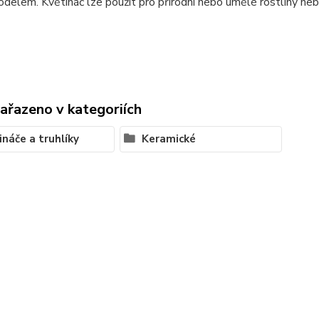
modelem.
Květináč lze použít pro přírodní nebo umělé rostliny neb
zařazeno v kategoriích
ináče a truhlíky
Keramické