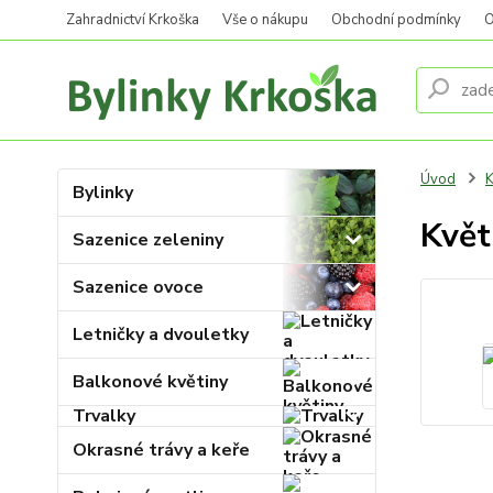
Zahradnictví Krkoška
Vše o nákupu
Obchodní podmínky
O
Úvod
K
Bylinky
Květ
Sazenice zeleniny
Sazenice ovoce
Letničky a dvouletky
Balkonové květiny
Trvalky
Okrasné trávy a keře