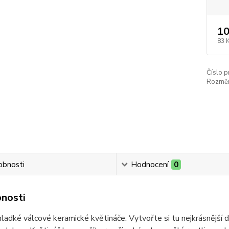
10
83 
Číslo p
Rozměr
obnosti
Hodnocení
0
nosti
hladké válcové keramické květináče.
Vytvořte si tu nejkrásnější