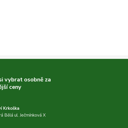
 si vybrat osobně za
jší ceny
í Krkoška
á Bělá ul. Ječmínková X