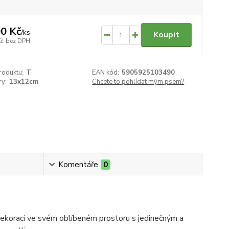
0 Kč
/
ks
Koupit
Kč
bez DPH
roduktu:
T
EAN kód:
5905925103490
y:
13x12cm
Chcete to pohlídat mým psem?
Komentáře
0
 dekoraci ve svém oblíbeném prostoru s jedinečným a