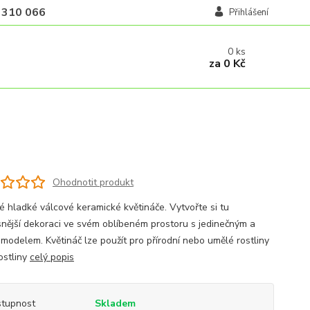
 310 066
Přihlášení
0
ks
za
0 Kč
Ohodnotit produkt
né hladké válcové keramické květináče. Vytvořte si tu
snější dekoraci ve svém oblíbeném prostoru s jedinečným a
 modelem. Květináč lze použít pro přírodní nebo umělé rostliny
ostliny
celý popis
tupnost
Skladem