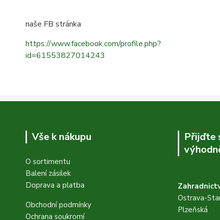
naše FB stránka
https://www.facebook.com/profile.php?
id=61553827014243
Vše k nákupu
Přijďte
výhodně
O sortimentu
Balení zásilek
Doprava a platba
Zahradnictv
Ostrava-Star
Obchodní podmínky
Plzeňská
Ochrana soukromí