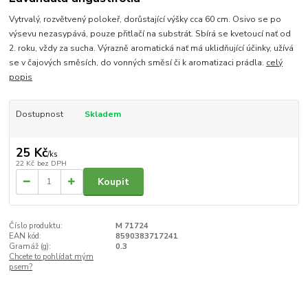
Vytrvalý, rozvětvený polokeř, dorůstající výšky cca 60 cm. Osivo se po
výsevu nezasypává, pouze přitlačí na substrát. Sbírá se kvetoucí nať od
2. roku, vždy za sucha. Výrazně aromatická nať má uklidňující účinky, užívá
se v čajových směsích, do vonných směsí či k aromatizaci prádla.
celý
popis
Dostupnost
Skladem
25 Kč
/
ks
22 Kč
bez DPH
Koupit
Číslo produktu:
M 71724
EAN kód:
8590383717241
Gramáž (g):
0.3
Chcete to pohlídat mým
psem?