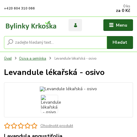
0
ks
+420 604 310 066
za
0 Kč
Menu
Hledat
Úvod
Osiva a semínka
Levandule lékařská - osivo
Levandule lékařská - osivo
Ohodnotit produkt
Lavandula angustifolia