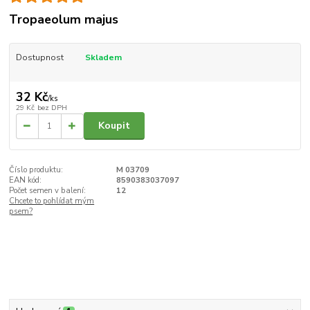
Tropaeolum majus
Dostupnost
Skladem
32 Kč
/
ks
29 Kč
bez DPH
Koupit
Číslo produktu:
M 03709
EAN kód:
8590383037097
Počet semen v balení:
12
Chcete to pohlídat mým
psem?