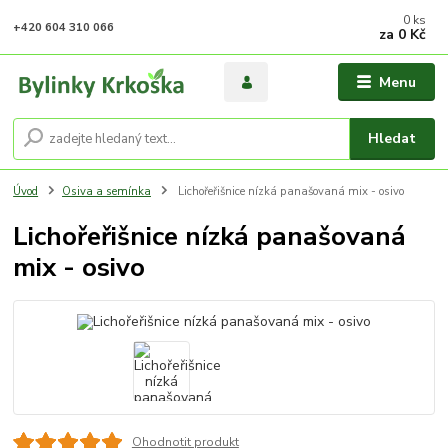
0
ks
+420 604 310 066
za
0 Kč
Menu
Hledat
Úvod
Osiva a semínka
Lichořeřišnice nízká panašovaná mix - osivo
Lichořeřišnice nízká panašovaná
mix - osivo
Ohodnotit produkt