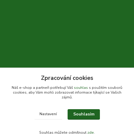
Zpracování cookies
+420 604 310 066
Náš e-shop a partneři potřebují Váš
souhlas
s použitím souborů
cookies, aby Vám mohli zobrazovat informace týkající se Vašich
info@bylinkykrkoska.cz
zájmů.
Souhlasím
Nastavení
© Bylinky Krkoška 2020-2026
Souhlas můžete odmítnout
zde
.