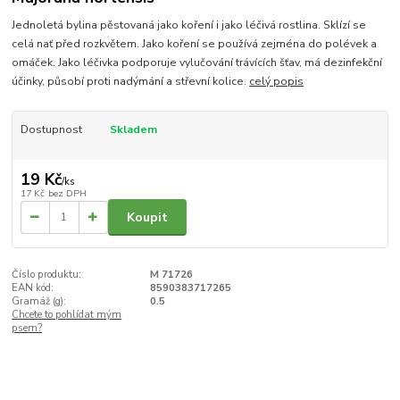
Jednoletá bylina pěstovaná jako koření i jako léčivá rostlina. Sklízí se
celá nať před rozkvětem. Jako koření se používá zejména do polévek a
omáček. Jako léčivka podporuje vylučování trávících šťav, má dezinfekční
účinky, působí proti nadýmání a střevní kolice.
celý popis
Dostupnost
Skladem
19 Kč
/
ks
17 Kč
bez DPH
Koupit
Číslo produktu:
M 71726
EAN kód:
8590383717265
Gramáž (g):
0.5
Chcete to pohlídat mým
psem?