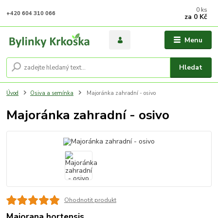
0
ks
+420 604 310 066
za
0 Kč
Menu
Hledat
Úvod
Osiva a semínka
Majoránka zahradní - osivo
Majoránka zahradní - osivo
Ohodnotit produkt
Majorana hortensis