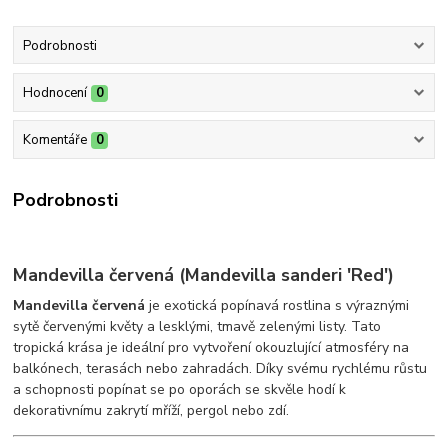
Podrobnosti
Hodnocení
0
Komentáře
0
Podrobnosti
Mandevilla červená (Mandevilla sanderi 'Red')
Mandevilla červená
je exotická popínavá rostlina s výraznými
sytě červenými květy a lesklými, tmavě zelenými listy. Tato
tropická krása je ideální pro vytvoření okouzlující atmosféry na
balkónech, terasách nebo zahradách. Díky svému rychlému růstu
a schopnosti popínat se po oporách se skvěle hodí k
dekorativnímu zakrytí mříží, pergol nebo zdí.