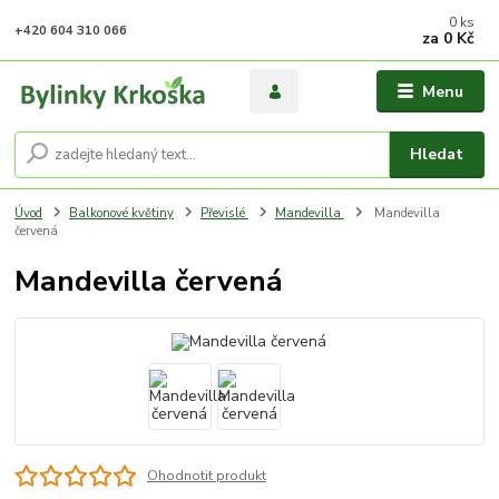
0
ks
+420 604 310 066
za
0 Kč
Menu
Hledat
Úvod
Balkonové květiny
Převislé
Mandevilla
Mandevilla
červená
Mandevilla červená
Ohodnotit produkt