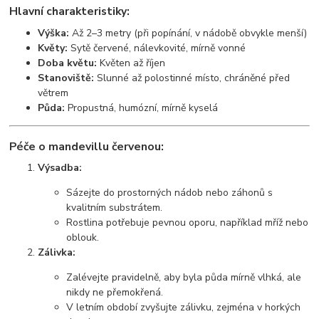
Hlavní charakteristiky:
Výška:
Až 2–3 metry (při popínání, v nádobě obvykle menší)
Květy:
Sytě červené, nálevkovité, mírně vonné
Doba květu:
Květen až říjen
Stanoviště:
Slunné až polostinné místo, chráněné před
větrem
Půda:
Propustná, humózní, mírně kyselá
Péče o mandevillu červenou:
Výsadba:
Sázejte do prostorných nádob nebo záhonů s
kvalitním substrátem.
Rostlina potřebuje pevnou oporu, například mříž nebo
oblouk.
Zálivka:
Zalévejte pravidelně, aby byla půda mírně vlhká, ale
nikdy ne přemokřená.
V letním období zvyšujte zálivku, zejména v horkých