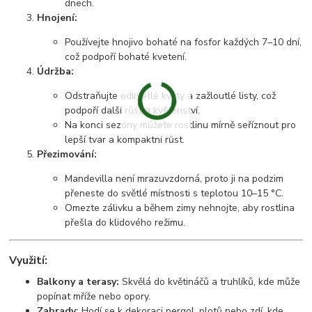
dnech.
Hnojení:
Používejte hnojivo bohaté na fosfor každých 7–10 dní,
což podpoří bohaté kvetení.
Údržba:
Odstraňujte odkvetlé květy a zažloutlé listy, což
podpoří další růst a květenství.
Na konci sezóny můžete rostlinu mírně seříznout pro
lepší tvar a kompaktní růst.
Přezimování:
Mandevilla není mrazuvzdorná, proto ji na podzim
přeneste do světlé místnosti s teplotou 10–15 °C.
Omezte zálivku a během zimy nehnojte, aby rostlina
přešla do klidového režimu.
Využití:
Balkony a terasy:
Skvělá do květináčů a truhlíků, kde může
popínat mříže nebo opory.
Zahrady:
Hodí se k dekoraci pergol, plotů nebo zdí, kde