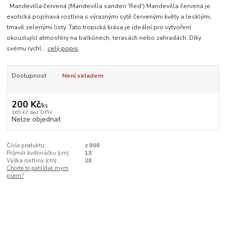
Mandevilla červená (Mandevilla sanderi 'Red') Mandevilla červená je
exotická popínavá rostlina s výraznými sytě červenými květy a lesklými,
tmavě zelenými listy. Tato tropická krása je ideální pro vytvoření
okouzlující atmosféry na balkónech, terasách nebo zahradách. Díky
svému rychl...
celý popis
Dostupnost
Není skladem
200 Kč
/
ks
165 Kč
bez DPH
Nelze objednat
Číslo produktu:
z 000
Průměr květináčku (cm):
13
Výška rostliny (cm):
20
Chcete to pohlídat mým
psem?